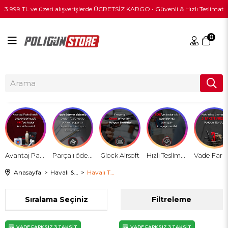
3.999 TL ve üzeri alışverişlerde ÜCRETSİZ KARGO • Güvenli & Hızlı Teslimat
0
Avantaj Paket
Parçalı ödeme sistemi
Glock Airsoft
Hızlı Teslimat !
Anasayfa
Havalı & PCP
Havalı Tabanca
Sıralama
Filtreleme
VADE FARKSIZ 3 TAKSİT
VADE FARKSIZ 3 TAKSİT