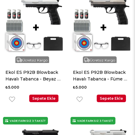
Ücretsiz Kargo
Ücretsiz Kargo
Ekol ES P92B Blowback
Ekol ES P92B Blowback
Havalı Tabanca - Beyaz +
Havalı Tabanca - Füme +
10 Adet Co2 + 3 Adet
10 Adet Co2 + 3 Adet
₺5.000
₺5.000
4.5mm BB + Taşıma
4.5mm BB + Taşıma
Çantası + Balistik Gözlük
Sepete Ekle
Çantası + Balistik Gözlük
Sepete Ekle
VADE FARKSIZ 3 TAKSİT
VADE FARKSIZ 3 TAKSİT