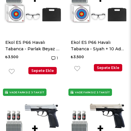
Ekol ES P66 Havalı
Ekol ES P66 Havalı
Tabanca - Parlak Beyaz +
Tabanca - Siyah + 10 Adet
10 Adet Co2 + 3 Adet
Co2 + 3 Adet 4.5mm BB +
₺3.500
₺3.500
1
4.5mm BB + Taşıma
Taşıma Çantası + Balistik
Çantası + Balistik Gözlük
Gözlük
Sepete Ekle
Sepete Ekle
VADE FARKSIZ 3 TAKSİT
VADE FARKSIZ 3 TAKSİT