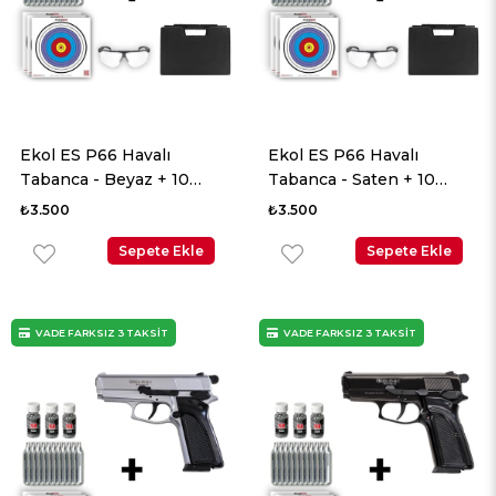
Ekol ES P66 Havalı
Ekol ES P66 Havalı
Tabanca - Beyaz + 10
Tabanca - Saten + 10
Adet Co2 + 3 Adet 4.5mm
Adet Co2 + 3 Adet 4.5mm
₺3.500
₺3.500
BB + Taşıma Çantası +
BB + Taşıma Çantası +
Balistik Gözlük
Sepete Ekle
Balistik Gözlük
Sepete Ekle
VADE FARKSIZ 3 TAKSİT
VADE FARKSIZ 3 TAKSİT