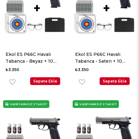
Ekol ES P66C Havalı
Ekol ES P66C Havalı
Tabanca - Beyaz + 10
Tabanca - Saten + 10
Adet Co2 + 3 Adet 4.5mm
Adet Co2 + 3 Adet 4.5mm
₺3.350
₺3.350
BB + Taşıma Çantası +
BB + Taşıma Çantası +
Balistik Gözlük
Sepete Ekle
Balistik Gözlük
Sepete Ekle
VADE FARKSIZ 3 TAKSİT
VADE FARKSIZ 3 TAKSİT