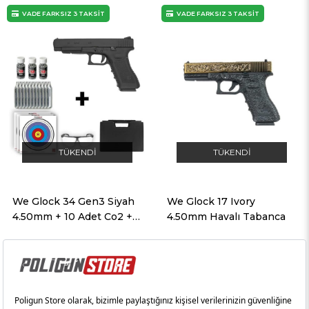
VADE FARKSIZ 3 TAKSİT
VADE FARKSIZ 3 TAKSİT
TÜKENDI
TÜKENDI
We Glock 34 Gen3 Siyah
We Glock 17 Ivory
4.50mm + 10 Adet Co2 + 3
4.50mm Havalı Tabanca
Adet 4.5mm BB + Taşıma
Çantası + Balistik Gözlük
VADE FARKSIZ 3 TAKSİT
VADE FARKSIZ 3 TAKSİT