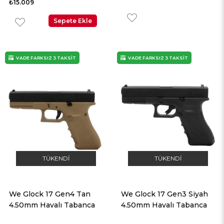
₺15.009
Taşıma Çantası + Balistik
Gözlük
Sepete Ekle
VADE FARKSIZ 3 TAKSİT
VADE FARKSIZ 3 TAKSİT
TÜKENDI
TÜKENDI
We Glock 17 Gen4 Tan
We Glock 17 Gen3 Siyah
4.50mm Havalı Tabanca
4.50mm Havalı Tabanca