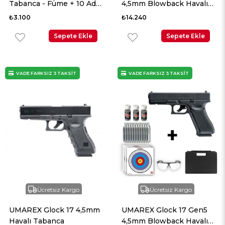
Tabanca - Füme + 10 Adet
4,5mm Blowback Havalı
Co2 + 3 Adet 4.5mm BB +
Tabanca
₺3.100
₺14.240
Taşıma Çantası + Balistik
Gözlük
Sepete Ekle
Sepete Ekle
VADE FARKSIZ 3 TAKSİT
VADE FARKSIZ 3 TAKSİT
Ücretsiz Kargo
Ücretsiz Kargo
UMAREX Glock 17 4,5mm
UMAREX Glock 17 Gen5
Havalı Tabanca
4,5mm Blowback Havalı