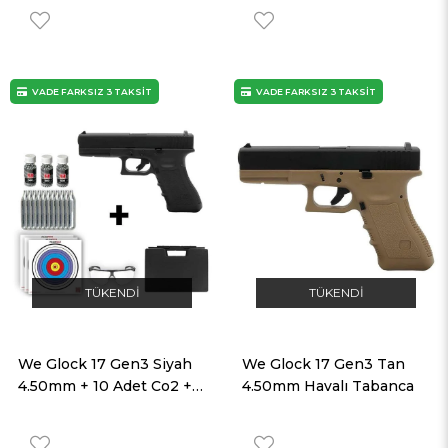
VADE FARKSIZ 3 TAKSİT
VADE FARKSIZ 3 TAKSİT
TÜKENDI
TÜKENDI
We Glock 17 Gen3 Siyah
We Glock 17 Gen3 Tan
4.50mm + 10 Adet Co2 + 3
4.50mm Havalı Tabanca
Adet 4.5mm BB + Taşıma
Çantası + Balistik Gözlük