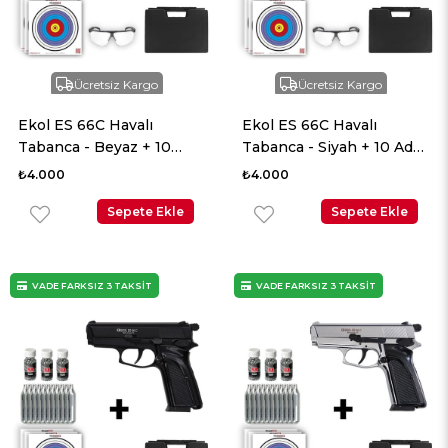
Ücretsiz Kargo
Ücretsiz Kargo
Ekol ES 66C Havalı
Ekol ES 66C Havalı
Tabanca - Beyaz + 10
Tabanca - Siyah + 10 Adet
Adet Co2 + 3 Adet 4.5mm
Co2 + 3 Adet 4.5mm BB +
₺4.000
₺4.000
BB + Taşıma Çantası +
Taşıma Çantası + Balistik
Balistik Gözlük
Sepete Ekle
Gözlük
Sepete Ekle
VADE FARKSIZ 3 TAKSİT
VADE FARKSIZ 3 TAKSİT