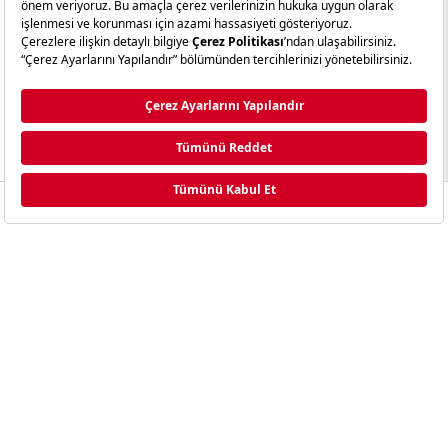
TÜKENDI
TÜKENDI
Anasayfa
Kategori
Sepetim
Üye Girişi
Whatsapp
We Glock 17 Ivory
We Glock 17 Gen5 Siyah
4.50mm + 10 Adet Co2 + 3
4.50mm Havalı Tabanca
Adet 4.5mm BB + Taşıma
Çantası + Balistik Gözlük
VADE FARKSIZ 3 TAKSİT
VADE FARKSIZ 3 TAKSİT