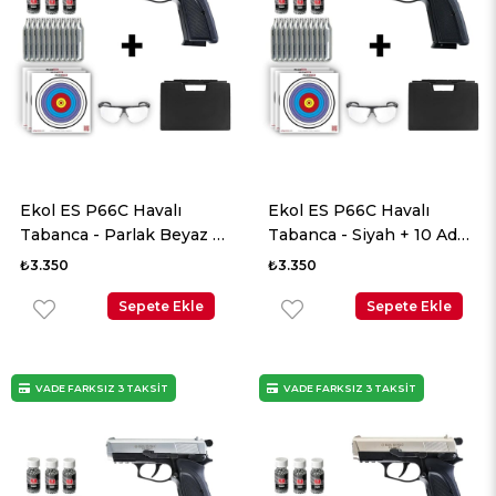
Ekol ES P66C Havalı
Ekol ES P66C Havalı
Tabanca - Parlak Beyaz +
Tabanca - Siyah + 10 Adet
10 Adet Co2 + 3 Adet
Co2 + 3 Adet 4.5mm BB +
₺3.350
₺3.350
4.5mm BB + Taşıma
Taşıma Çantası + Balistik
Çantası + Balistik Gözlük
Sepete Ekle
Gözlük
Sepete Ekle
VADE FARKSIZ 3 TAKSİT
VADE FARKSIZ 3 TAKSİT