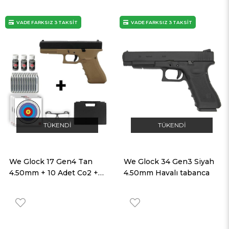
VADE FARKSIZ 3 TAKSİT
VADE FARKSIZ 3 TAKSİT
TÜKENDI
TÜKENDI
We Glock 17 Gen4 Tan
We Glock 34 Gen3 Siyah
4.50mm + 10 Adet Co2 + 3
4.50mm Havalı tabanca
Adet 4.5mm BB + Taşıma
Çantası + Balistik Gözlük