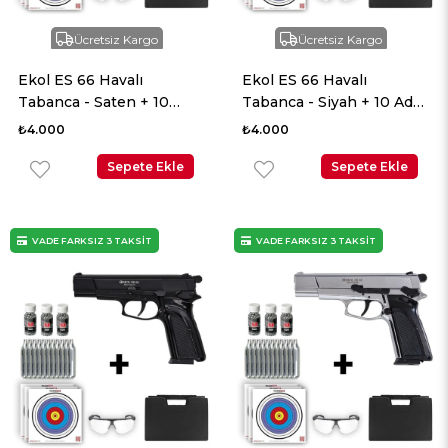
Ücretsiz Kargo
Ücretsiz Kargo
Ekol ES 66 Havalı
Ekol ES 66 Havalı
Tabanca - Saten + 10
Tabanca - Siyah + 10 Adet
Adet Co2 + 3 Adet 4.5mm
Co2 + 3 Adet 4.5mm BB +
₺4.000
₺4.000
BB + Taşıma Çantası +
Taşıma Çantası + Balistik
Balistik Gözlük
Sepete Ekle
Gözlük
Sepete Ekle
VADE FARKSIZ 3 TAKSİT
VADE FARKSIZ 3 TAKSİT