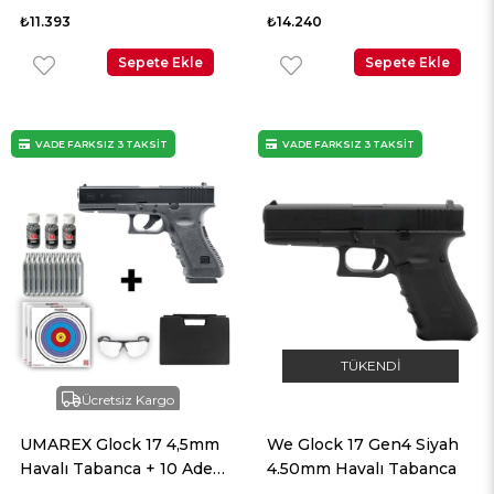
Tabanca + 10 Adet Co2 +
₺11.393
₺14.240
3 Adet 4.5mm BB +
Sepete Ekle
Taşıma Çantası + Balistik
Sepete Ekle
Gözlük
VADE FARKSIZ 3 TAKSİT
VADE FARKSIZ 3 TAKSİT
TÜKENDI
Ücretsiz Kargo
UMAREX Glock 17 4,5mm
We Glock 17 Gen4 Siyah
Havalı Tabanca + 10 Adet
4.50mm Havalı Tabanca
Co2 + 3 Adet 4.5mm BB +