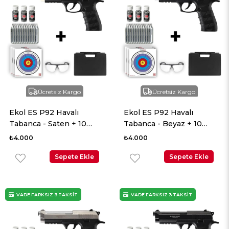
Ücretsiz Kargo
Ücretsiz Kargo
Ekol ES P92 Havalı
Ekol ES P92 Havalı
Tabanca - Saten + 10
Tabanca - Beyaz + 10
Adet Co2 + 3 Adet 4.5mm
Adet Co2 + 3 Adet 4.5mm
₺4.000
₺4.000
BB + Taşıma Çantası +
BB + Taşıma Çantası +
Balistik Gözlük
Sepete Ekle
Balistik Gözlük
Sepete Ekle
VADE FARKSIZ 3 TAKSİT
VADE FARKSIZ 3 TAKSİT