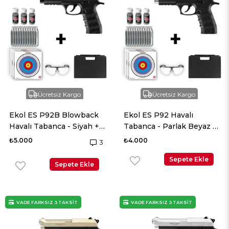
Ücretsiz Kargo
Ücretsiz Kargo
Ekol ES P92B Blowback
Ekol ES P92 Havalı
Havalı Tabanca - Siyah +
Tabanca - Parlak Beyaz +
10 Adet Co2 + 3 Adet
10 Adet Co2 + 3 Adet
₺5.000
₺4.000
3
4.5mm BB + Taşıma
4.5mm BB + Taşıma
Çantası + Balistik Gözlük
Çantası + Balistik Gözlük
Sepete Ekle
Sepete Ekle
VADE FARKSIZ 3 TAKSİT
VADE FARKSIZ 3 TAKSİT