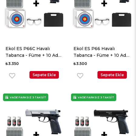
Ekol ES P66C Havalı
Ekol ES P66 Havalı
Tabanca - Füme + 10 Adet
Tabanca - Füme + 10 Adet
Co2 + 3 Adet 4.5mm BB +
Co2 + 3 Adet 4.5mm BB +
₺3.350
₺3.500
Taşıma Çantası + Balistik
Taşıma Çantası + Balistik
Gözlük
Sepete Ekle
Gözlük
Sepete Ekle
VADE FARKSIZ 3 TAKSİT
VADE FARKSIZ 3 TAKSİT