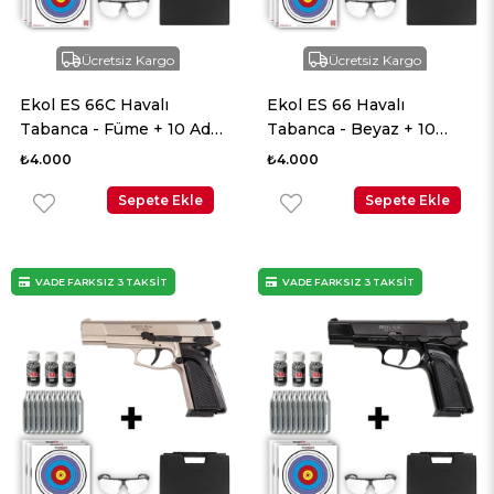
Ücretsiz Kargo
Ücretsiz Kargo
Ekol ES 66C Havalı
Ekol ES 66 Havalı
Tabanca - Füme + 10 Adet
Tabanca - Beyaz + 10
Co2 + 3 Adet 4.5mm BB +
Adet Co2 + 3 Adet 4.5mm
₺4.000
₺4.000
Taşıma Çantası + Balistik
BB + Taşıma Çantası +
Gözlük
Sepete Ekle
Balistik Gözlük
Sepete Ekle
VADE FARKSIZ 3 TAKSİT
VADE FARKSIZ 3 TAKSİT