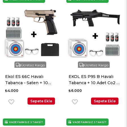
Ücretsiz Kargo
Ücretsiz Kargo
Ekol ES 66C Havalı
EKOL ES P95 B Havalı
Tabanca - Saten + 10
Tabanca + 10 Adet Co2 +
Adet Co2 + 3 Adet 4.5mm
3 Adet 4.5mm BB +
₺4.000
₺6.000
BB + Taşıma Çantası +
Taşıma Çantası + Balistik
Balistik Gözlük
Sepete Ekle
Gözlük
Sepete Ekle
VADE FARKSIZ 3 TAKSİT
VADE FARKSIZ 3 TAKSİT