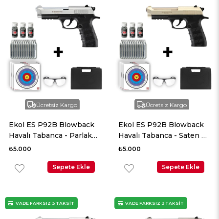
Ücretsiz Kargo
Ücretsiz Kargo
Ekol ES P92B Blowback
Ekol ES P92B Blowback
Havalı Tabanca - Parlak
Havalı Tabanca - Saten +
Beyaz + 10 Adet Co2 + 3
10 Adet Co2 + 3 Adet
₺5.000
₺5.000
Adet 4.5mm BB + Taşıma
4.5mm BB + Taşıma
Çantası + Balistik Gözlük
Sepete Ekle
Çantası + Balistik Gözlük
Sepete Ekle
VADE FARKSIZ 3 TAKSİT
VADE FARKSIZ 3 TAKSİT