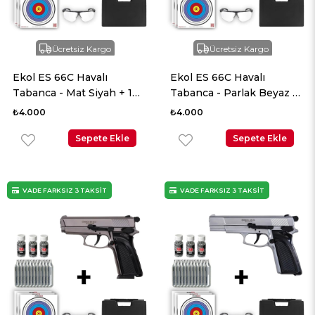
Ücretsiz Kargo
Ücretsiz Kargo
Ekol ES 66C Havalı
Ekol ES 66C Havalı
Tabanca - Mat Siyah + 10
Tabanca - Parlak Beyaz +
Adet Co2 + 3 Adet 4.5mm
10 Adet Co2 + 3 Adet
₺4.000
₺4.000
BB + Taşıma Çantası +
4.5mm BB + Taşıma
Balistik Gözlük
Sepete Ekle
Çantası + Balistik Gözlük
Sepete Ekle
VADE FARKSIZ 3 TAKSİT
VADE FARKSIZ 3 TAKSİT