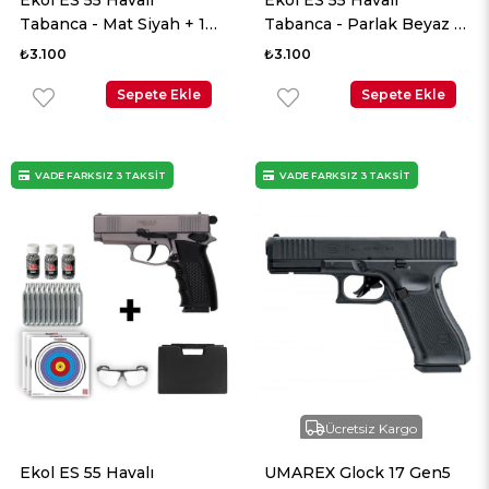
Tabanca - Mat Siyah + 10
Tabanca - Parlak Beyaz +
Adet Co2 + 3 Adet 4.5mm
10 Adet Co2 + 3 Adet
₺3.100
₺3.100
BB + Taşıma Çantası +
4.5mm BB + Taşıma
Balistik Gözlük
Sepete Ekle
Çantası + Balistik Gözlük
Sepete Ekle
VADE FARKSIZ 3 TAKSİT
VADE FARKSIZ 3 TAKSİT
Ücretsiz Kargo
Ekol ES 55 Havalı
UMAREX Glock 17 Gen5