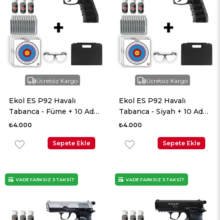
Ücretsiz Kargo
Ücretsiz Kargo
Ekol ES P92 Havalı
Ekol ES P92 Havalı
Tabanca - Füme + 10 Adet
Tabanca - Siyah + 10 Adet
Co2 + 3 Adet 4.5mm BB +
Co2 + 3 Adet 4.5mm BB +
₺4.000
₺4.000
Taşıma Çantası + Balistik
Taşıma Çantası + Balistik
Gözlük
Sepete Ekle
Gözlük
Sepete Ekle
VADE FARKSIZ 3 TAKSİT
VADE FARKSIZ 3 TAKSİT