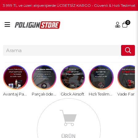
3.999 TL ve üzeri alışverişlerde ÜCRETSİZ KARGO • Güvenli & Hızlı Teslimat
0
Avantaj Paket
Parçalı ödeme sistemi
Glock Airsoft
Hızlı Teslimat !