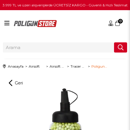
3.999 TL ve üzeri alışverişlerde ÜCRETSİZ KARGO • Güvenli & Hızlı Teslimat
0
Anasayfa
Airsoft
Airsoft BB
Tracer BB
Poligun 0.30gr Tracer BB - 1000 Adetlik Şişe