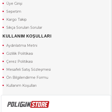
Üye Girişi
Sepetim
Kargo Takip
Sıkça Sorulan Sorular
KULLANIM KOŞULLARI
Aydınlatma Metni
Gizlilik Politikası
Çerez Politikası
Mesafeli Satış Sözleşmesi
Ön Bilgilendirme Formu
Kullanım Koşulları
18 yaşından küçük olduğunuz halde siteye girerseniz ve mesafeli satış
sözleşmesinde yer alan hükümlere ters düşerseniz, yaşla ilgili
kısıtlamalardan dolayı oluşabilecek herhangi bir durumda doğacak yasal
sorumluluk ve yükümlülükler tamamen tarafınıza ait olacak ve cezai
yaptırıma tabi tutulabileceksiniz.