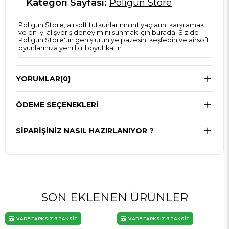
Kategori Sayfası:
Poligun Store
Poligun Store, airsoft tutkunlarının ihtiyaçlarını karşılamak
ve en iyi alışveriş deneyimini sunmak için burada! Siz de
Poligun Store'un geniş ürün yelpazesini keşfedin ve airsoft
oyunlarınıza yeni bir boyut katın.
YORUMLAR
(0)
ÖDEME SEÇENEKLERI
SIPARIŞINIZ NASIL HAZIRLANIYOR ?
SON EKLENEN ÜRÜNLER
VADE FARKSIZ 3 TAKSİT
VADE FARKSIZ 3 TAKSİT