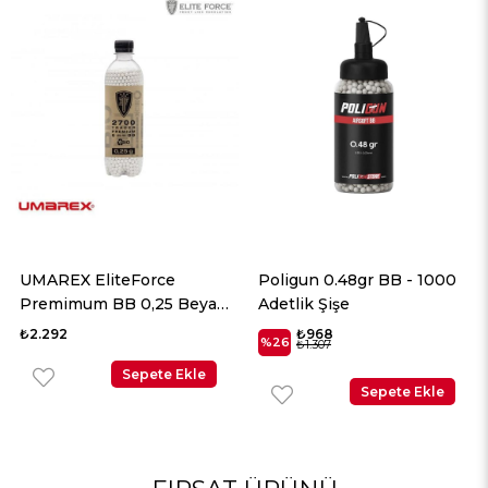
UMAREX EliteForce
Poligun 0.48gr BB - 1000
Premimum BB 0,25 Beyaz
Adetlik Şişe
2700 Adet
₺2.292
₺968
%26
₺1.307
Sepete Ekle
Sepete Ekle