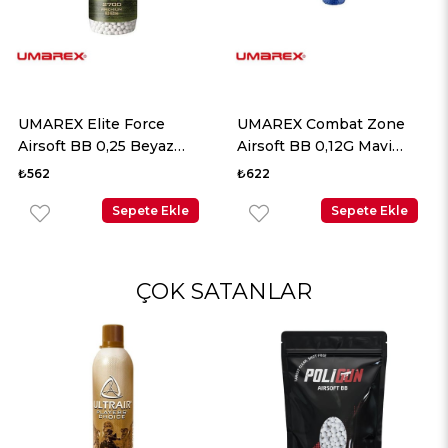
UMAREX Combat Zone
UMAREX Combat Zone
Airsoft BB 0,12G Mavi
Airsoft BB 0,12G Sarı 5000
5000 Adet
Adet
₺622
₺622
Sepete Ekle
Sepete Ekle
ÇOK SATANLAR