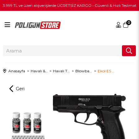
3.999 TL ve üzeri alışverişlerde ÜCRETSİZ KARGO • Güvenli & Hızlı Teslimat
0
Anasayfa
Havalı & PCP
Havalı Tabanca
Blowbacksiz Havalı Tabanca
Ekol ES 55 Havalı Tabanca - Siyah + 10 Adet Co2 + 3 Adet 4.5mm BB + Taşıma Çantası + Balistik Gözlük