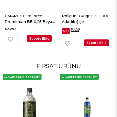
Poligun 0.48gr BB - 1000
Poligun 0.45gr BB - 1000
Adetlik Şişe
Adetlik Şişe
₺968
₺784
%26
%26
₺1.307
₺1.058
Sepete Ekle
Sepete Ekle
FIRSAT ÜRÜNÜ
VADE FARKSIZ 3 TAKSİT
VADE FARKSIZ 3 TAKSİT