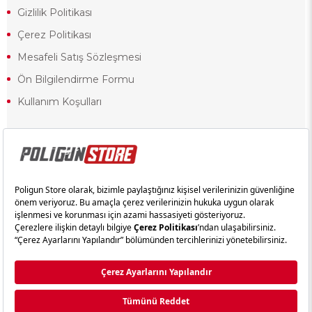
Gizlilik Politikası
Çerez Politikası
Mesafeli Satış Sözleşmesi
Ön Bilgilendirme Formu
Kullanım Koşulları
18 yaşından küçük olduğunuz halde siteye girerseniz ve mesafeli satış
sözleşmesinde yer alan hükümlere ters düşerseniz, yaşla ilgili
kısıtlamalardan dolayı oluşabilecek herhangi bir durumda doğacak yasal
sorumluluk ve yükümlülükler tamamen tarafınıza ait olacak ve cezai
yaptırıma tabi tutulabileceksiniz.
Yasa gereği 18 yaşından küçük olanların sitemizi görüntülemesi ve
alışveriş yapmaları yasaktır. Konuyla ilgili olarak site kullanım
sözleşmemimizi okuyabilirsiniz.
Copyright © poligunstore.com Tüm Hakları Saklıdır.
Ticimax
Tarafından Hazırlanmıştır.