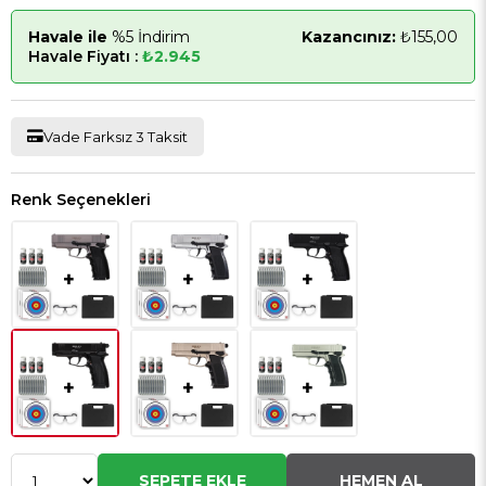
Havale ile
%5 İndirim
Kazancınız:
₺155,00
Havale Fiyatı :
₺2.945
Vade Farksız 3 Taksit
Renk Seçenekleri