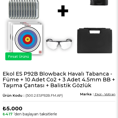
Fırsat Ürünü
Ekol ES P92B Blowback Havalı Tabanca -
Füme + 10 Adet Co2 + 3 Adet 4.5mm BB +
Taşıma Çantası + Balistik Gözlük
Ekol - Voltran
(500.2.ESP92B.FM.AP)
₺5.000
₺417
’den başlayan taksitlerle