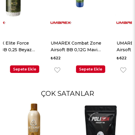
UMAREX Combat Zone
UMAREX Combat Zone
Airsoft BB 0,12G Mavi
Airsoft BB 0,12G Sarı 5000
5000 Adet
Adet
₺622
₺622
Sepete Ekle
Sepete Ekle
ÇOK SATANLAR