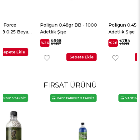
Poligun 0.48gr BB - 1000
Poligun 0.45gr BB - 1000
Adetlik Şişe
Adetlik Şişe
₺968
₺784
%26
%26
₺1.307
₺1.058
Sepete Ekle
Sepete Ekle
FIRSAT ÜRÜNÜ
VADE FARKSIZ 3 TAKSİT
VADE FARKSIZ 3 TAKSİT