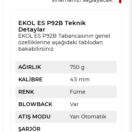
EKOL ES P92B Teknik
Detaylar
EKOL ES P92B Tabancasının genel
özelliklerine aşağıdaki tablodan
bakabilirsiniz
AĞIRLIK
750 g
KALİBRE
4.5 mm
RENK
Füme
BLOWBACK
Var
ATIŞ MODU
Yarı Otomatik
ŞARJÖR