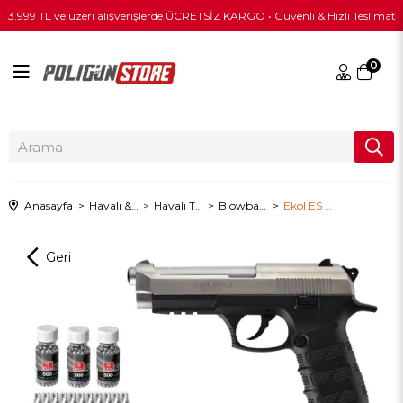
3.999 TL ve üzeri alışverişlerde ÜCRETSİZ KARGO • Güvenli & Hızlı Teslimat
0
Anasayfa
Havalı & PCP
Havalı Tabanca
Blowbackli Havalı Tabanca
Ekol ES P92B Blowback Havalı Tabanca - Füme + 10 Adet Co2 + 3 Adet 4.5mm BB + Taşıma Çantası + Balistik Gözlük