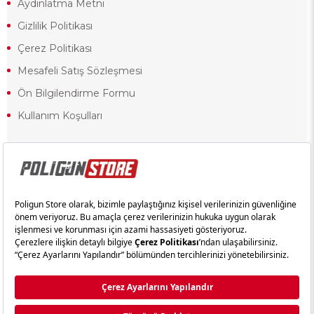
Aydınlatma Metni
Gizlilik Politikası
Çerez Politikası
Mesafeli Satış Sözleşmesi
Ön Bilgilendirme Formu
Kullanım Koşulları
18 yaşından küçük olduğunuz halde siteye girerseniz ve mesafeli satış
sözleşmesinde yer alan hükümlere ters düşerseniz, yaşla ilgili
kısıtlamalardan dolayı oluşabilecek herhangi bir durumda doğacak yasal
sorumluluk ve yükümlülükler tamamen tarafınıza ait olacak ve cezai
yaptırıma tabi tutulabileceksiniz.
Yasa gereği 18 yaşından küçük olanların sitemizi görüntülemesi ve
alışveriş yapmaları yasaktır. Konuyla ilgili olarak site kullanım
sözleşmemimizi okuyabilirsiniz.
Copyright © poligunstore.com Tüm Hakları Saklıdır.
Ticimax
Tarafından Hazırlanmıştır.