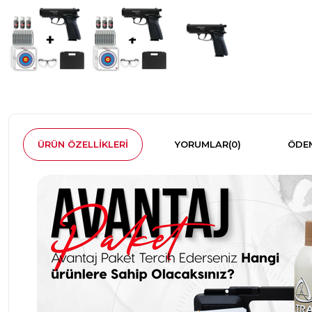
ÜRÜN ÖZELLIKLERI
YORUMLAR
(0)
ÖDEM