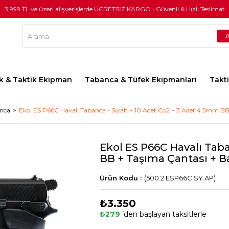
3.999 TL ve üzeri alışverişlerde ÜCRETSİZ KARGO • Güvenli & Hızlı Teslimat
lık & Taktik Ekipman
Tabanca & Tüfek Ekipmanları
Takt
anca
Ekol ES P66C Havalı Tabanca - Siyah + 10 Adet Co2 + 3 Adet 4.5mm BB 
Ekol ES P66C Havalı Tab
BB + Taşıma Çantası + Ba
(500.2.ESP66C.SY.AP)
₺3.350
₺279
’den başlayan taksitlerle