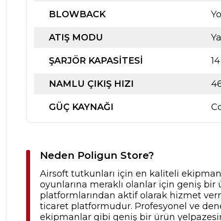
BLOWBACK
Y
ATIŞ MODU
Ya
ŞARJÖR KAPASİTESİ
1
NAMLU ÇIKIŞ HIZI
4
GÜÇ KAYNAĞI
C
Neden Poligun Store?
Airsoft tutkunları için en kaliteli ekipma
oyunlarına meraklı olanlar için geniş b
platformlarından aktif olarak hizmet verm
ticaret platformudur. Profesyonel ve dene
ekipmanlar gibi geniş bir ürün yelpazesine