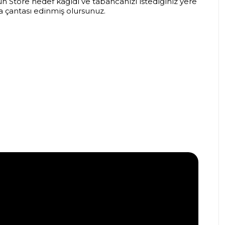
un Store hedef kağıdı ve tabancanızı istediğiniz yere
a çantası edinmiş olursunuz.