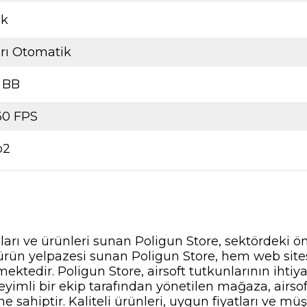
ok
rı Otomatik
4 BB
60 FPS
o2
nları ve ürünleri sunan Poligun Store, sektördeki ö
ir ürün yelpazesi sunan Poligun Store, hem web si
ektedir. Poligun Store, airsoft tutkunlarının ihti
yimli bir ekip tarafından yönetilen mağaza, airsof
 sahiptir. Kaliteli ürünleri, uygun fiyatları ve müş