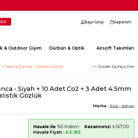
Bayi Girişi
Sepetim
ik & Outdoor Giyim
Dürbün & Optik
Airsoft Takımları
+ Taşıma Çantası + Balistik Gözlük
< < Önceki Sayfaya Dön
anca - Siyah + 10 Adet Co2 + 3 Adet 4.5mm
listik Gözlük
Ekol - Voltran
Havale ile
%5 İndirim
Kazancınız:
₺167,00
Havale Fiyatı :
₺3.183