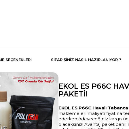
E SEÇENEKLERI
SIPARIŞINIZ NASIL HAZIRLANIYOR ?
EKOL ES P66C HA
PAKETI!
EKOL ES P66C Havalı Tabanc
malzemeleri maliyeti fiyatına temi
ederken ödeyeceğiniz kargo üc
olacaksınız! Avantaj paket dahili