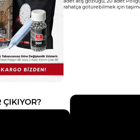
adet atış gözlüğü, 20 adet Polig
rahatça götürebilmek için taşım
 ÇIKIYOR?