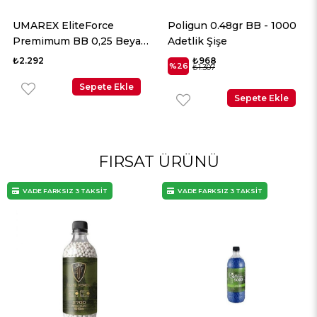
Poligun 0.48gr BB - 1000
Poligun 0.45gr BB - 1000
Adetlik Şişe
Adetlik Şişe
₺968
₺784
%26
%26
₺1.307
₺1.058
Sepete Ekle
Sepete Ekle
FIRSAT ÜRÜNÜ
VADE FARKSIZ 3 TAKSİT
VADE FARKSIZ 3 TAKSİT