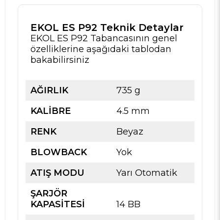
EKOL ES P92 Teknik Detaylar
EKOL ES P92 Tabancasının genel
özelliklerine aşağıdaki tablodan
bakabilirsiniz
AĞIRLIK
735 g
KALİBRE
4.5 mm
RENK
Beyaz
BLOWBACK
Yok
ATIŞ MODU
Yarı Otomatik
ŞARJÖR
KAPASİTESİ
14 BB