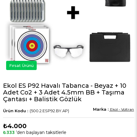
Fırsat Ürünü
Ekol ES P92 Havalı Tabanca - Beyaz + 10
Adet Co2 + 3 Adet 4.5mm BB + Taşıma
Çantası + Balistik Gözlük
Ekol - Voltran
(500.2.ESP92.BY.AP)
₺4.000
₺333
’den başlayan taksitlerle