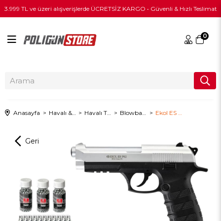
3.999 TL ve üzeri alışverişlerde ÜCRETSİZ KARGO • Güvenli & Hızlı Teslimat
0
Anasayfa
Havalı & PCP
Havalı Tabanca
Blowbacksiz Havalı Tabanca
Ekol ES P92 Havalı Tabanca - Beyaz + 10 Adet Co2 + 3 Adet 4.5mm BB + Taşıma Çantası + Balistik Gözlük