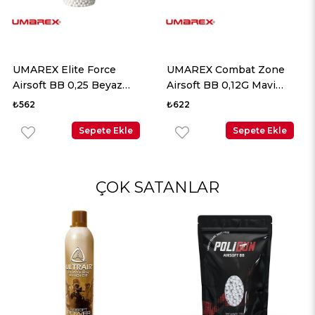
UMAREX Combat Zone
UMAREX Combat Zone
Airsoft BB 0,12G Mavi
Airsoft BB 0,12G Sarı 5000
5000 Adet
Adet
₺622
₺622
Sepete Ekle
Sepete Ekle
ÇOK SATANLAR