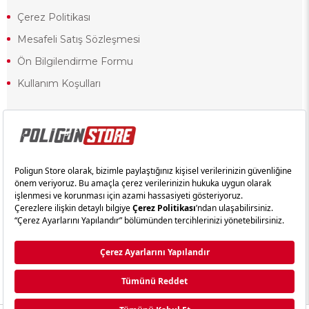
Çerez Politikası
Mesafeli Satış Sözleşmesi
Ön Bilgilendirme Formu
Kullanım Koşulları
18 yaşından küçük olduğunuz halde siteye girerseniz ve mesafeli satış
sözleşmesinde yer alan hükümlere ters düşerseniz, yaşla ilgili
kısıtlamalardan dolayı oluşabilecek herhangi bir durumda doğacak yasal
sorumluluk ve yükümlülükler tamamen tarafınıza ait olacak ve cezai
yaptırıma tabi tutulabileceksiniz.
Yasa gereği 18 yaşından küçük olanların sitemizi görüntülemesi ve
alışveriş yapmaları yasaktır. Konuyla ilgili olarak site kullanım
sözleşmemimizi okuyabilirsiniz.
Copyright © poligunstore.com Tüm Hakları Saklıdır.
Ticimax
Tarafından Hazırlanmıştır.