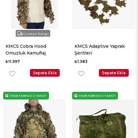
Ücretsiz Kargo
KMCS Cobra Hood
KMCS Adaptive Yaprak
Omuzluk Kamuflaj
Şeritleri
₺11.997
₺1.383
Sepete Ekle
Sepete Ekle
VADE FARKSIZ 3 TAKSİT
VADE FARKSIZ 3 TAKSİT