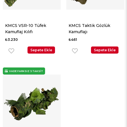
KMCS VSR-10 Tüfek
KMCS Taktik Gözlük
Kamuflaj Kılıfı
Kamuflajı
₺3.230
₺461
Sepete Ekle
Sepete Ekle
VADE FARKSIZ 3 TAKSİT