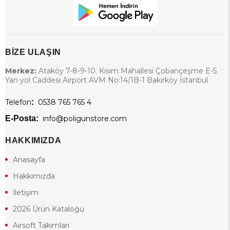
Kamuflaj kıyafetleri kategorimizde; en yeni desenler,
sezonluk seçenekler ve kullanıcı dostu tasarımlar sizleri
bekliyor. Dayanıklı, rahat ve işlevsel kamuflaj takımlarıyla açık
alanlarda fark yaratmak için şimdi
Poligun Store
’u ziyaret
edin!
BİZE ULAŞIN
Merkez:
Ataköy 7-8-9-10. Kısım Mahallesi Çobançeşme E-5
Yan yol Caddesi Airport AVM No:14/1B-1 Bakırköy İstanbul
Telefon
:
0538 765 765 4
E-Posta:
info@poligunstore.com
HAKKIMIZDA
Anasayfa
Hakkımızda
İletişim
2026 Ürün Kataloğu
Airsoft Takımları