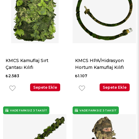
KMCS Kamuflaj Sırt
KMCS HPA/Hidrasyon
Çantası Kılıfı
Hortum Kamuflaj Kılıfı
₺2.583
₺1.107
Sepete Ekle
Sepete Ekle
VADE FARKSIZ 3 TAKSİT
VADE FARKSIZ 3 TAKSİT