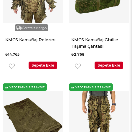
Ücretsiz Kargo
KMCS Kamuflaj Pelerini
KMCS Kamuflaj Ghillie
Taşıma Çantası
₺14.765
₺2.768
Sepete Ekle
Sepete Ekle
VADE FARKSIZ 3 TAKSİT
VADE FARKSIZ 3 TAKSİT