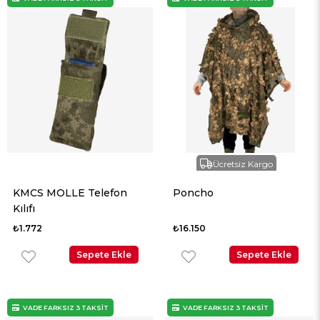
Ücretsiz Kargo
KMCS MOLLE Telefon
Poncho
Kılıfı
₺1.772
₺16.150
Sepete Ekle
Sepete Ekle
VADE FARKSIZ 3 TAKSİT
VADE FARKSIZ 3 TAKSİT