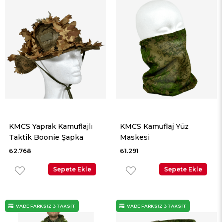
KMCS Yaprak Kamuflajlı
KMCS Kamuflaj Yüz
Taktik Boonie Şapka
Maskesi
₺2.768
₺1.291
Sepete Ekle
Sepete Ekle
VADE FARKSIZ 3 TAKSİT
VADE FARKSIZ 3 TAKSİT