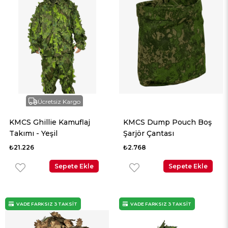
Ücretsiz Kargo
KMCS Ghillie Kamuflaj
KMCS Dump Pouch Boş
Takımı - Yeşil
Şarjör Çantası
₺21.226
₺2.768
Sepete Ekle
Sepete Ekle
VADE FARKSIZ 3 TAKSİT
VADE FARKSIZ 3 TAKSİT