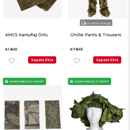
Ücretsiz Kargo
KMCS Kamuflaj Örtü
Ghillie Pants & Trousers
₺1.845
₺7.845
Sepete Ekle
Sepete Ekle
VADE FARKSIZ 3 TAKSİT
VADE FARKSIZ 3 TAKSİT