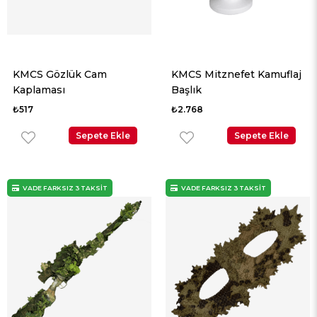
KMCS Gözlük Cam
KMCS Mitznefet Kamuflaj
Kaplaması
Başlık
₺517
₺2.768
Sepete Ekle
Sepete Ekle
VADE FARKSIZ 3 TAKSİT
VADE FARKSIZ 3 TAKSİT