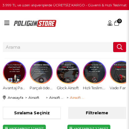
3.999 TL ve üzeri alışverişlerde ÜCRETSİZ KARGO • Güvenli & Hızlı Teslimat
0
Avantaj Paket
Parçalı ödeme sistemi
Glock Airsoft
Hızlı Teslimat !
Anasayfa
Airsoft
Airsoft Giyim
Airsoft Ghillie Suit
Sıralama
Filtreleme
VADE FARKSIZ 3 TAKSİT
VADE FARKSIZ 3 TAKSİT