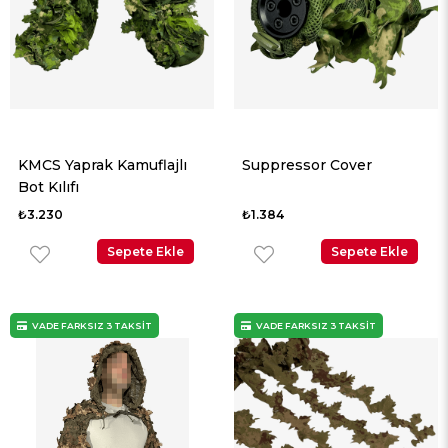
KMCS Yaprak Kamuflajlı
Suppressor Cover
Bot Kılıfı
₺3.230
₺1.384
Sepete Ekle
Sepete Ekle
VADE FARKSIZ 3 TAKSİT
VADE FARKSIZ 3 TAKSİT