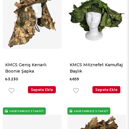
KMCS Geniş Kenarlı
KMCS Mitznefet Kamuflaj
Boonie Şapka
Başlık
₺3.230
₺659
Sepete Ekle
Sepete Ekle
VADE FARKSIZ 3 TAKSİT
VADE FARKSIZ 3 TAKSİT