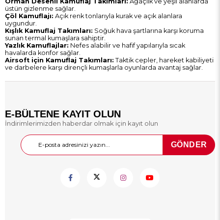
Orman Desenli Kamuflaj Takımları:
Ağaçlık ve yeşil alanlarda
üstün gizlenme sağlar.
Çöl Kamuflajı:
Açık renk tonlarıyla kurak ve açık alanlara
uygundur.
Kışlık Kamuflaj Takımları:
Soğuk hava şartlarına karşı koruma
sunan termal kumaşlara sahiptir.
Yazlık Kamuflajlar:
Nefes alabilir ve hafif yapılarıyla sıcak
havalarda konfor sağlar.
Airsoft için Kamuflaj Takımları:
Taktik cepler, hareket kabiliyeti
ve darbelere karşı dirençli kumaşlarla oyunlarda avantaj sağlar.
Kamuflaj Takımı Fiyatları 2026
2026 yılı itibarıyla
Poligun Store
’da yer alan kamuflaj takımı
fiyatları; malzeme kalitesi, tasarım ve mevsimsel özelliklere
göre çeşitlenmektedir. Hem profesyonel kullanıcılar hem de
E-BÜLTENE KAYIT OLUN
outdoor meraklıları için uygun fiyatlı ve kaliteli seçenekler
İndirimlerimizden haberdar olmak için kayıt olun
mevcuttur.
Kamuflaj Takımı Seçerken Nelere Dikkat
Edilmeli?
GÖNDER
Doğru kamuflaj takımını seçmek için; kullanım amacı,
mevsim şartları, desen yapısı ve kumaş kalitesi dikkate
alınmalıdır. Avcılık ve doğa faaliyetleri için çevreye uygun
desenler; airsoft ve operasyonel kullanım için ise dayanıklılık
ve hareket kolaylığı sağlayan modeller tercih edilmelidir.
Ayrıca ceplerin yerleşimi, suya dayanıklılık ve nefes alabilirlik
gibi teknik detaylar da performansı doğrudan etkiler.