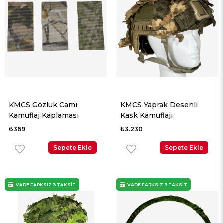
KMCS Gözlük Camı
KMCS Yaprak Desenli
Kamuflaj Kaplaması
Kask Kamuflajı
₺369
₺3.230
Sepete Ekle
Sepete Ekle
VADE FARKSIZ 3 TAKSİT
VADE FARKSIZ 3 TAKSİT