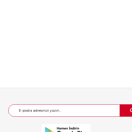
ce Airsoft BB
UMAREX Elite Force Airsoft BB
 Adet
0,25 Beyaz 2700 Adet
₺563