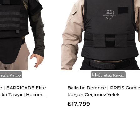
etsiz Kargo
Ücretsiz Kargo
ce | BARRICADE Elite
Ballistic Defence | PREIS Gömle
laka Taşıyıcı Hücüm
Kurşun Geçirmez Yelek
₺17.799