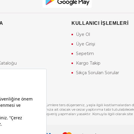
A
KULLANICI İŞLEMLERİ
Üye Ol
Üye Girişi
Sepetim
Kataloğu
Kargo Takip
mları
Sıkça Sorulan Sorular
ş Kulübü
re Android Uygulaması
 sözleşmesinde yer alan hükümlere ters düşerseniz, yaşla ilgili kısıtlamalarda
lülükler tamamen tarafınıza ait olacak ve cezai yaptırıma tabi tutulabilecek
temizi görüntülemesi ve alışveriş yapmaları yasaktır. Konuyla ilgili olarak si