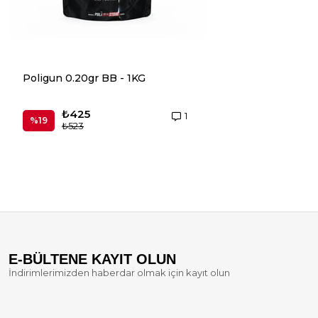
Poligun 0.20gr BB - 1KG
UMAREX Elite For
0,20 Beyaz 2700
₺425
₺498
1
%19
₺523
E-BÜLTENE KAYIT OLUN
İndirimlerimizden haberdar olmak için kayıt olun