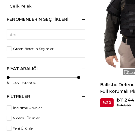
Çelik Yelek
Kurşun Geçirmez Plakalar
Kurşun Geçirmez Kasklar
Balistik Koruma Ekipmanları
Green Beret'in Seçimleri
Plaka Taşıyıcılar
Balistik Giyim
FIYAT ARALIĞI
Ücr
₺11.243 - ₺17.800
Ballistic Defen
Full Korumalı P
FILTRELER
Yeleği
₺11.244
%20
₺14.055
İndirimli Ürünler
Videolu Ürünler
Yeni Ürünler