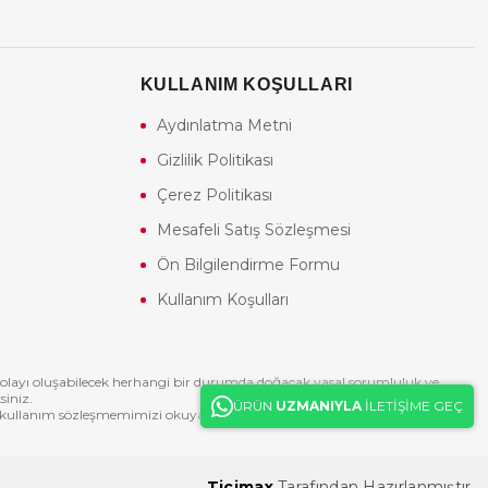
KULLANIM KOŞULLARI
Aydınlatma Metni
Gizlilik Politikası
Çerez Politikası
Mesafeli Satış Sözleşmesi
Ön Bilgilendirme Formu
Kullanım Koşulları
n dolayı oluşabilecek herhangi bir durumda doğacak yasal sorumluluk ve
siniz.
ÜRÜN
UZMANIYLA
İLETİŞİME GEÇ
te kullanım sözleşmemimizi okuyabilirsiniz.
Ticimax
Tarafından Hazırlanmıştır.