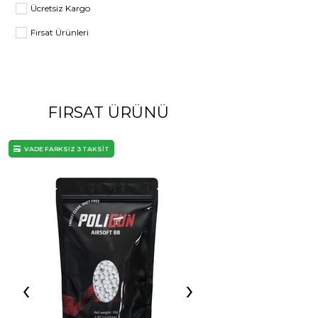
Ücretsiz Kargo
Fırsat Ürünleri
Hızlı Kargo
FIRSAT ÜRÜNÜ
VADE FARKSIZ 3 TAKSİT
VADE FARKSIZ 3 TAKSİT
‹
›