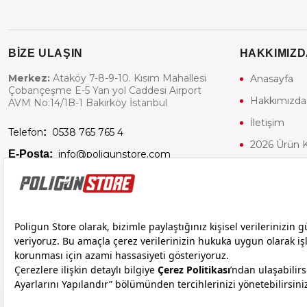
BİZE ULAŞIN
HAKKIMIZD
Merkez:
Ataköy 7-8-9-10. Kısım Mahallesi
Anasayfa
Çobançeşme E-5 Yan yol Caddesi Airport
Hakkımızda
AVM No:14/1B-1 Bakırköy İstanbul
İletişim
Telefon
:
0538 765 765 4
2026 Ürün 
E-Posta:
info@poligunstore.com
Airsoft Takı
Poligun Atı
Poligun Sto
18 yaşından küçük olduğunuz halde siteye girerseniz ve mesafeli satış
yüküm
Yasa gereği 18 yaşından küçük olanların si
Copyright © poligunstore.com Tüm Hakları Saklıdır.