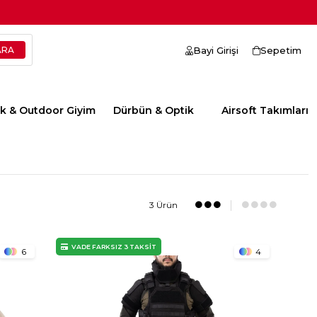
Bayi Girişi
Sepetim
ik & Outdoor Giyim
Dürbün & Optik
Airsoft Takımları
3 Ürün
VADE FARKSIZ 3 TAKSİT
6
4