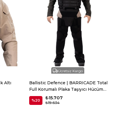
Ücretsiz Kargo
k Altı
Ballistic Defence | BARRICADE Total
Full Korumalı Plaka Taşıyıcı Hücüm
Yeleği
₺15.707
%20
₺19.634