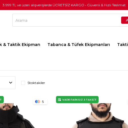
3.999 TL ve üzeri alışverişlerde ÜCRETSİZ KARGO • Güvenli & Hızlı Teslimat
lık & Taktik Ekipman
Tabanca & Tüfek Ekipmanları
Takt
Stoktakiler
İT
VADE FARKSIZ 3 TAKSİT
5