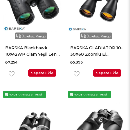
Ücretsiz Kargo
Ücretsiz Kargo
BARSKA Blackhawk
BARSKA GLADIATOR 10-
10X42WP Clam Yeşil Lens
30X60 Zoomlu El
Dürbün
Dürbünü
₺7.254
₺5.396
Sepete Ekle
Sepete Ekle
VADE FARKSIZ 3 TAKSİT
VADE FARKSIZ 3 TAKSİT