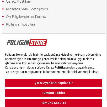
Çerez Politikası
Mesafeli Satış Sözleşmesi
Ön Bilgilendirme Formu
Kullanım Koşulları
18 yaşından küçük olduğunuz halde siteye girerseniz ve mesafeli satış
sözleşmesinde yer alan hükümlere ters düşerseniz, yaşla ilgili
kısıtlamalardan dolayı oluşabilecek herhangi bir durumda doğacak yasal
sorumluluk ve yükümlülükler tamamen tarafınıza ait olacak ve cezai
yaptırıma tabi tutulabileceksiniz.
Yasa gereği 18 yaşından küçük olanların sitemizi görüntülemesi ve
alışveriş yapmaları yasaktır. Konuyla ilgili olarak site kullanım
sözleşmemimizi okuyabilirsiniz.
Copyright © poligunstore.com Tüm Hakları Saklıdır.
Ticimax
Tarafından Hazırlanmıştır.