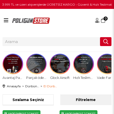
3.999 TL ve üzeri alışverişlerde ÜCRETSİZ KARGO • Güvenli & Hızlı Teslimat
0
Avantaj Paket
Parçalı ödeme sistemi
Glock Airsoft
Hızlı Teslimat !
Anasayfa
Dürbün & Optik
El Dürbünleri
Sıralama
Filtreleme
VADE FARKSIZ 3 TAKSİT
VADE FARKSIZ 3 TAKSİT