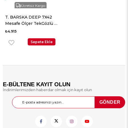
Ücretsiz Kargo
T. BARSKA DEEP 7X42
Mesafe Ölçer TekGözlü El
Dürbünü
₺4.915
Sepete Ekle
E-BÜLTENE KAYIT OLUN
İndirimlerimizden haberdar olmak için kayıt olun
GÖNDER