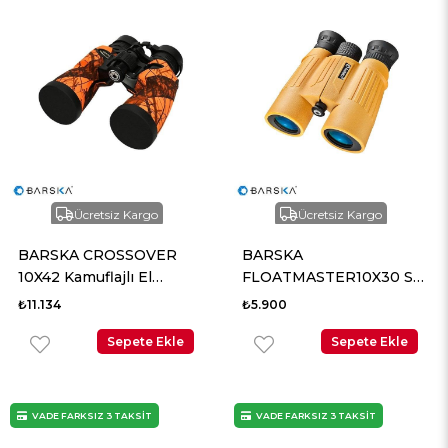
Ücretsiz Kargo
Ücretsiz Kargo
BARSKA CROSSOVER
BARSKA
10X42 Kamuflajlı El
FLOATMASTER10X30 Su
Dürbünü
Geçirmez El Dürbünü
₺11.134
₺5.900
Sepete Ekle
Sepete Ekle
VADE FARKSIZ 3 TAKSİT
VADE FARKSIZ 3 TAKSİT