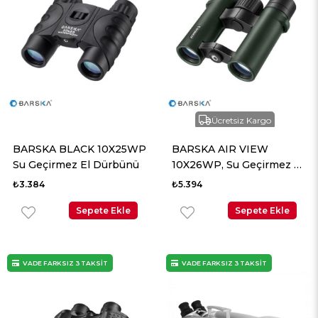
Ücretsiz Kargo
BARSKA BLACK 10X25WP
BARSKA AIR VIEW
Su Geçirmez El Dürbünü
10X26WP, Su Geçirmez El
Dürbünü
₺3.384
₺5.394
Sepete Ekle
Sepete Ekle
VADE FARKSIZ 3 TAKSİT
VADE FARKSIZ 3 TAKSİT