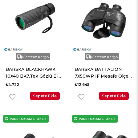
Ücretsiz Kargo
Ücretsiz Kargo
BARSKA BLACKHAWK
BARSKA BATTALION
10X40 BK7,Tek Gözlü El
7X50WP IF Mesafe Ölçer
Dürbünü
El Dürbünü
₺4.722
₺12.645
Sepete Ekle
Sepete Ekle
VADE FARKSIZ 3 TAKSİT
VADE FARKSIZ 3 TAKSİT