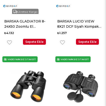
Ücretsiz Kargo
BARSKA GLADIATOR 8-
BARSKA LUCID VIEW
24X50 Zoomlu El
8X21 DCF Siyah Kompakt
Dürbünü
El Dürbün
₺4.132
₺1.257
Sepete Ekle
Sepete Ekle
VADE FARKSIZ 3 TAKSİT
VADE FARKSIZ 3 TAKSİT