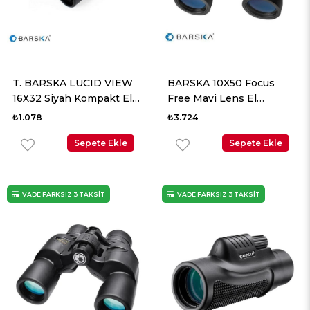
T. BARSKA LUCID VIEW
BARSKA 10X50 Focus
16X32 Siyah Kompakt El
Free Mavi Lens El
Dürbünü
Dürbünü
₺1.078
₺3.724
Sepete Ekle
Sepete Ekle
VADE FARKSIZ 3 TAKSİT
VADE FARKSIZ 3 TAKSİT