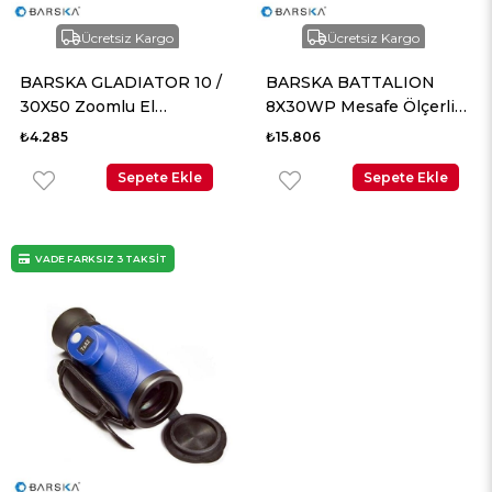
Ücretsiz Kargo
Ücretsiz Kargo
BARSKA GLADIATOR 10 /
BARSKA BATTALION
30X50 Zoomlu El
8X30WP Mesafe Ölçerli
Dürbünü – Turuncu Lens
El Dürbünü
₺4.285
₺15.806
Kaplamalı
Sepete Ekle
Sepete Ekle
VADE FARKSIZ 3 TAKSİT