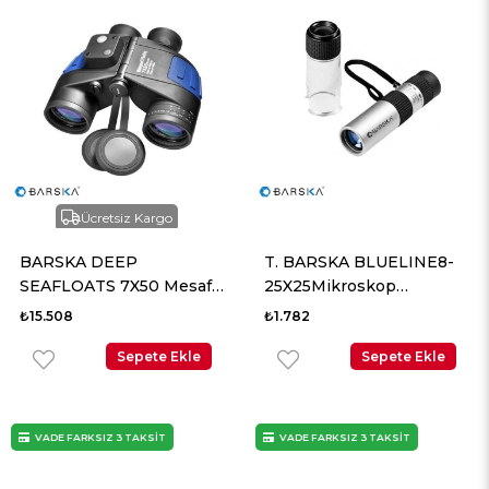
Ücretsiz Kargo
BARSKA DEEP
T. BARSKA BLUELINE8-
SEAFLOATS 7X50 Mesafe
25X25Mikroskop
Ölçer El Dürbünü
TekGözlü El Dürbün
₺15.508
₺1.782
Sepete Ekle
Sepete Ekle
VADE FARKSIZ 3 TAKSİT
VADE FARKSIZ 3 TAKSİT