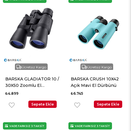
Ücretsiz Kargo
Ücretsiz Kargo
BARSKA GLADIATOR 10 /
BARSKA CRUSH 10X42
30X50 Zoomlu El
Açık Mavi El Dürbünü
Dürbünü
₺4.899
₺6.745
Sepete Ekle
Sepete Ekle
VADE FARKSIZ 3 TAKSİT
VADE FARKSIZ 3 TAKSİT