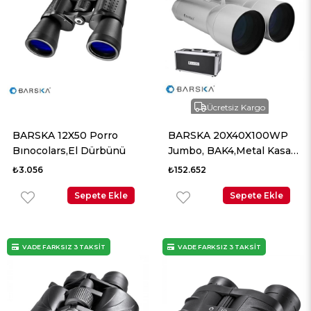
Ücretsiz Kargo
BARSKA 12X50 Porro
BARSKA 20X40X100WP
Bınocolars,El Dürbünü
Jumbo, BAK4,Metal Kasa -
Dürbün
₺3.056
₺152.652
Sepete Ekle
Sepete Ekle
VADE FARKSIZ 3 TAKSİT
VADE FARKSIZ 3 TAKSİT