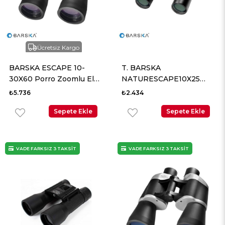
Ücretsiz Kargo
BARSKA ESCAPE 10-
T. BARSKA
30X60 Porro Zoomlu El
NATURESCAPE10X25
Dürbünü
ROOF,Kompakt El
₺5.736
₺2.434
Dürbünü
Sepete Ekle
Sepete Ekle
VADE FARKSIZ 3 TAKSİT
VADE FARKSIZ 3 TAKSİT