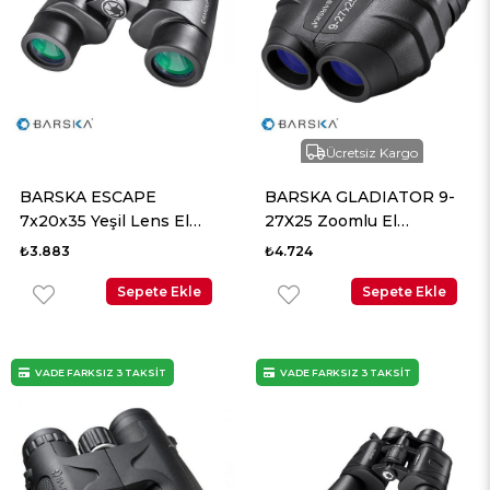
Ücretsiz Kargo
BARSKA ESCAPE
BARSKA GLADIATOR 9-
7x20x35 Yeşil Lens El
27X25 Zoomlu El
Dürbünü
Dürbünü
₺3.883
₺4.724
Sepete Ekle
Sepete Ekle
VADE FARKSIZ 3 TAKSİT
VADE FARKSIZ 3 TAKSİT