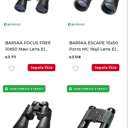
BARSKA FOCUS FREE
BARSKA ESCAPE 10x50
10X50 Mavi Lens El
Porro MC Yeşil Lens El
Dürbünü
Dürbünü
₺3.711
₺3.518
Sepete Ekle
Sepete Ekle
VADE FARKSIZ 3 TAKSİT
VADE FARKSIZ 3 TAKSİT