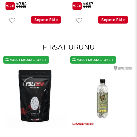
₺784
₺637
%26
%26
₺1.058
₺859
Sepete Ekle
Sepete Ekle
FIRSAT ÜRÜNÜ
VADE FARKSIZ 3 TAKSİT
VADE FARKSIZ 3 TAKSİT