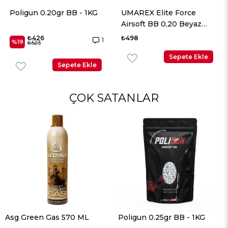
Poligun 0.20gr BB - 1KG
UMAREX Elite Force
Airsoft BB 0,20 Beyaz
2700 Adet
₺426
₺498
1
%19
₺523
Sepete Ekle
Sepete Ekle
ÇOK SATANLAR
Asg Green Gas 570 ML
Poligun 0.25gr BB - 1KG