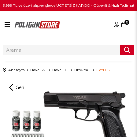
3.999 TL ve üzeri alışverişlerde ÜCRETSİZ KARGO • Güvenli & Hızlı Teslimat
0
Anasayfa
Havalı & PCP
Havalı Tabanca
Blowbacksiz Havalı Tabanca
Ekol ES 66 Havalı Tabanca - Siyah + 10 Adet Co2 + 3 Adet 4.5mm BB + Taşıma Çantası + Balistik Gözlük