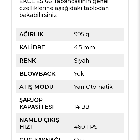
EKOL ES 66 Tabancasının genel
özelliklerine aşağıdaki tablodan
bakabilirsiniz
AĞIRLIK
995 g
KALİBRE
4.5 mm
RENK
Siyah
BLOWBACK
Yok
ATIŞ MODU
Yarı Otomatik
ŞARJÖR
KAPASİTESİ
14 BB
NAMLU ÇIKIŞ
HIZI
460 FPS
GÜÇ KAYNAĞI
Co2