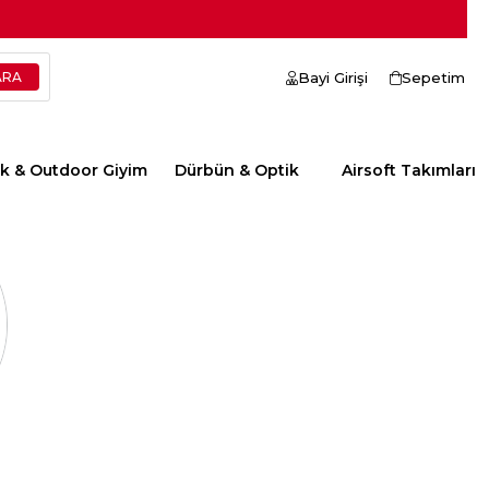
Bayi Girişi
Sepetim
ik & Outdoor Giyim
Dürbün & Optik
Airsoft Takımları
VADE FARKSIZ 3 TAKSİT
VADE FARKSIZ 3 TAKSİT