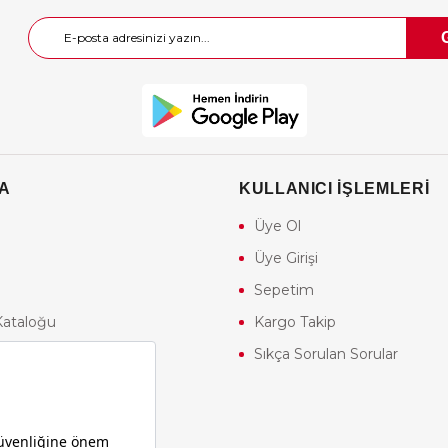
A
KULLANICI İŞLEMLERİ
Üye Ol
Üye Girişi
Sepetim
Kataloğu
Kargo Takip
mları
Sıkça Sorulan Sorular
ş Kulübü
re Android Uygulaması