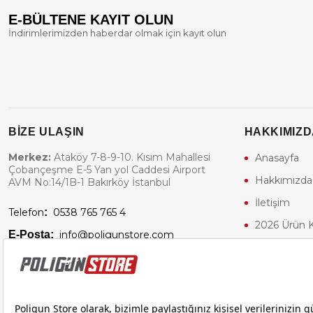
E-BÜLTENE KAYIT OLUN
İndirimlerimizden haberdar olmak için kayıt olun
BİZE ULAŞIN
HAKKIMIZD
Merkez:
Ataköy 7-8-9-10. Kısım Mahallesi
Anasayfa
Çobançeşme E-5 Yan yol Caddesi Airport
Hakkımızda
AVM No:14/1B-1 Bakırköy İstanbul
İletişim
Telefon
:
0538 765 765 4
2026 Ürün 
E-Posta:
info@poligunstore.com
Airsoft Takı
Poligun Atı
Poligun Sto