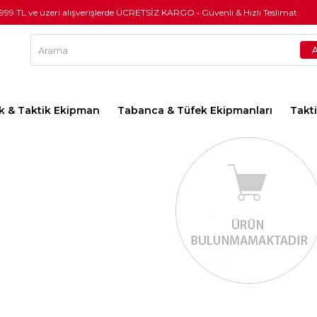
.999 TL ve üzeri alışverişlerde ÜCRETSİZ KARGO • Güvenli & Hızlı Teslimat
lık & Taktik Ekipman
Tabanca & Tüfek Ekipmanları
Takt
VADE FARKSIZ 3 TAKSİT