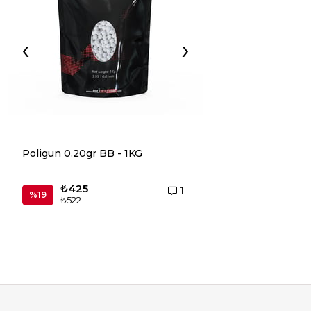
‹
›
Poligun 0.20gr BB - 1KG
UMAREX Elite For
0,20 Beyaz 2700
₺425
₺498
1
%19
₺522