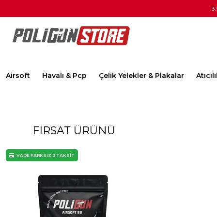
3
Airsoft
Havalı & Pcp
Çelik Yelekler & Plakalar
Atıcı
FIRSAT ÜRÜNÜ
VADE FARKSIZ 3 TAKSİT
VADE FARKSIZ 3 TAKSİT