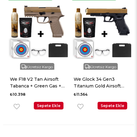
Ücretsiz Kargo
Ücretsiz Kargo
We F18 V2 Tan Airsoft
We Glock 34 Gen3
Tabanca + Green Gas +
Titanium Gold Airsoft
0.20gr BB + Taşıma
Tabanca + Green Gas +
₺10.398
₺11.564
Çantası + Balistik Gözlük
0.20gr BB + Taşıma
Sepete Ekle
Çantası + Balistik Gözlük
Sepete Ekle