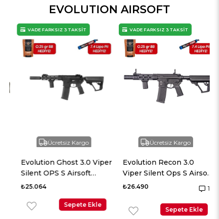
EVOLUTION AIRSOFT
VADE FARKSIZ 3 TAKSİT
VADE FARKSIZ 3 TAKSİT
Ücretsiz Kargo
Ücretsiz Kargo
Evolution Ghost 3.0 Viper
Evolution Recon 3.0
i
Silent OPS S Airsoft
Viper Silent Ops S Airsoft
Tüfeği + 7.4v LiPo Pil
Tüfeği + 7.4v LiPo Pil
₺25.064
₺26.490
1
Sepete Ekle
Sepete Ekle