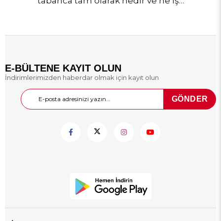
tabanca tam olarak nedir ve ne işe
yarar? Gerçek mermi atmayan
ama yüksek ses ve alev çıkaran bu
cihazlar, hem profesyonel hem de
hobi amaçlı kullanımlarda
vazgeçilmezdir. Ateşli silahlara
göre ruhsat gerektirmemesi,
E-BÜLTENE KAYIT OLUN
kolay erişilebilir olması ve güvenli
İndirimlerimizden haberdar olmak için kayıt olun
yapısı ile öne çıkar. Bu yazımızda
kurusıkı tabancanın ne olduğunu,
nasıl çalıştığını, hangi alanlarda
GÖNDER
kullanıldığını ve yasal durumunu
detaylıca ele alacağız.