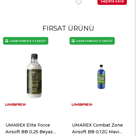
Sepete Ekle
FIRSAT ÜRÜNÜ
ADE FARKSIZ 3 TAKSİT
VADE FARKSIZ 3 TAKSİT
VA
AREX Elite Force
UMAREX Combat Zone
UMA
rsoft BB 0,25 Beyaz
Airsoft BB 0,12G Mavi
Airs