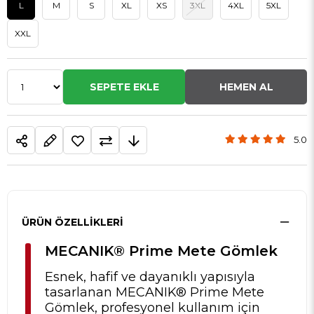
L
M
S
XL
XS
3XL
4XL
5XL
XXL
5.0
ÜRÜN ÖZELLIKLERI
MECANIK® Prime Mete Gömlek
Esnek, hafif ve dayanıklı yapısıyla
tasarlanan MECANIK® Prime Mete
Gömlek, profesyonel kullanım için