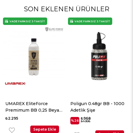
SON EKLENEN ÜRÜNLER
IZ 3 TAKSİT
VADE FARKSIZ 3 TAKSİT
VADE FARKSI
liteForce
Poligun 0.48gr BB - 1000
Poligun 0.
 BB 0,25 Beyaz
Adetlik Şişe
Adetlik Şiş
t
₺968
₺784
%26
%26
₺1.306
₺1.058
Sepete Ekle