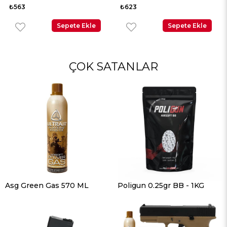
00 Adet
5000 Adet
Ade
63
₺623
₺62
Sepete Ekle
Sepete Ekle
ÇOK SATANLAR
Asg Green Gas 570 ML
Poligun 0.25gr BB - 1KG