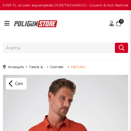
3.999 TL ve üzeri alışverişlerde ÜCRETSİZ KARGO • Güvenli & Hızlı Teslimat
0
Anasayfa
Taktik & Outdoor Giyim
Gömlek
MECANIK® Prime Mete Gömlek - KİREMİT