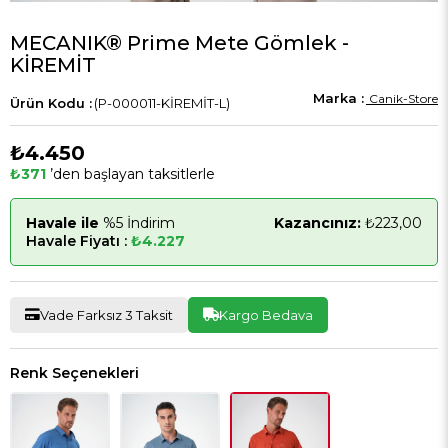
MECANIK® Prime Mete Gömlek -
KİREMİT
Canik-Store
(P-000011-KİREMİT-L)
₺4.450
₺371
’den başlayan taksitlerle
Havale ile
%5 İndirim
Kazancınız:
₺223,00
Havale Fiyatı :
₺4.227
Vade Farksız 3 Taksit
Kargo Bedava
Renk Seçenekleri