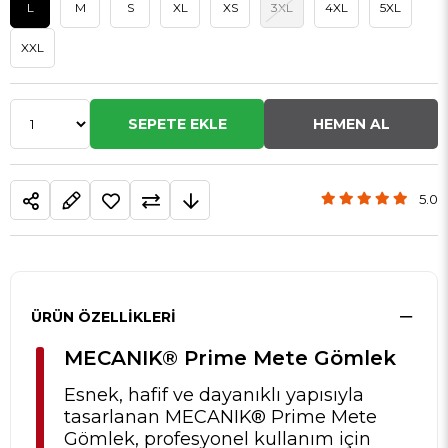
L
M
S
XL
XS
3XL
4XL
5XL
XXL
5.0
ÜRÜN ÖZELLIKLERI
MECANIK® Prime Mete Gömlek
Esnek, hafif ve dayanıklı yapısıyla
tasarlanan MECANIK® Prime Mete
Gömlek, profesyonel kullanım için