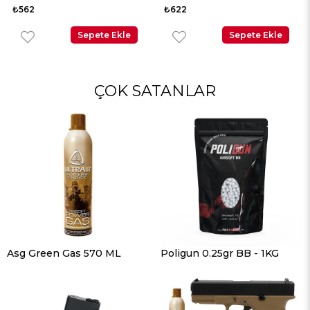
5000 Adet
Adet
₺622
₺622
Sepete Ekle
Sepete Ekle
ÇOK SATANLAR
Asg Green Gas 570 ML
Poligun 0.25gr BB - 1KG