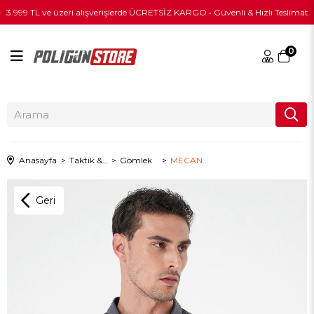
3.999 TL ve üzeri alışverişlerde ÜCRETSİZ KARGO • Güvenli & Hızlı Teslimat
0
Anasayfa
Taktik & Outdoor Giyim
Gömlek
MECANIK® Prime Mete Gömlek - ANTRASİT