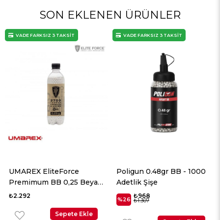
SON EKLENEN ÜRÜNLER
VADE FARKSIZ 3 TAKSİT
VADE FARKSIZ 3 TAKSİT
Poligun 0.48gr BB - 1000
Poligun 0.45gr BB - 1000
Adetlik Şişe
Adetlik Şişe
₺968
₺784
%26
%26
₺1.307
₺1.058