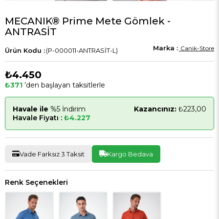
MECANIK® Prime Mete Gömlek -
ANTRASİT
Canik-Store
(P-000011-ANTRASİT-L)
₺4.450
₺371
’den başlayan taksitlerle
Havale ile
%5 İndirim
Kazancınız:
₺223,00
Havale Fiyatı :
₺4.227
Vade Farksız 3 Taksit
Kargo Bedava
Renk Seçenekleri