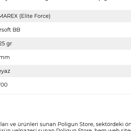
AREX (Elite Force)
rsoft BB
25 gr
 mm
eyaz
700
nları ve ürünleri sunan Poligun Store, sektördeki ö
ir ürün yelpazesi sunan Poligun Store, hem web si