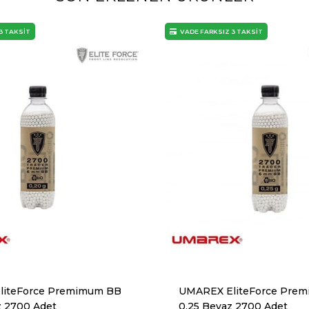
3 TAKSİT
VADE FARKSIZ 3 TAKSİT
liteForce Premimum BB
UMAREX EliteForce Pre
z 2700 Adet
0,25 Beyaz 2700 Adet