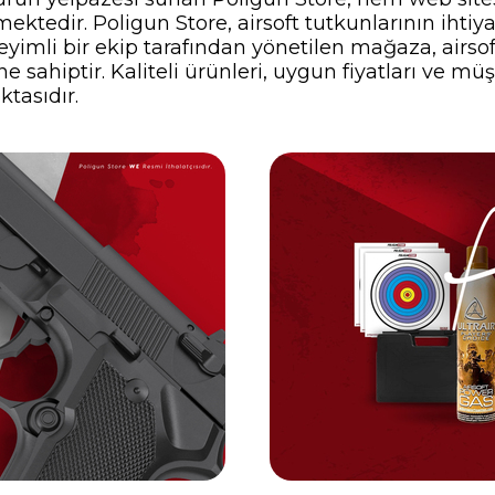
ektedir. Poligun Store, airsoft tutkunlarının ihti
yimli bir ekip tarafından yönetilen mağaza, airsof
 sahiptir. Kaliteli ürünleri, uygun fiyatları ve müş
ktasıdır.