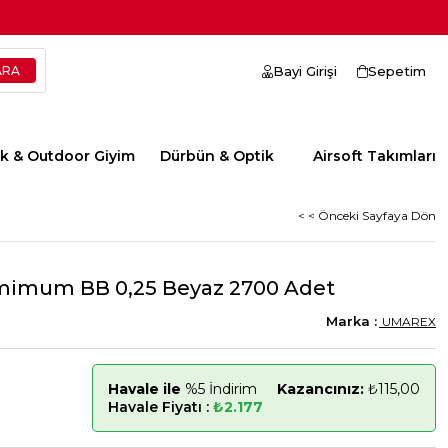
Bayi Girişi
Sepetim
ik & Outdoor Giyim
Dürbün & Optik
Airsoft Takımları
< < Önceki Sayfaya Dön
mimum BB 0,25 Beyaz 2700 Adet
UMAREX
Havale ile
%5 İndirim
Kazancınız:
₺115,00
Havale Fiyatı :
₺2.177