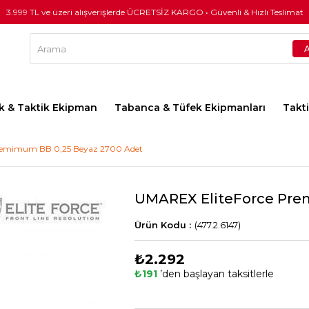
3.999 TL ve üzeri alışverişlerde ÜCRETSİZ KARGO • Güvenli & Hızlı Teslimat
lık & Taktik Ekipman
Tabanca & Tüfek Ekipmanları
Takt
remimum BB 0,25 Beyaz 2700 Adet
UMAREX EliteForce Pre
(477.2.6147)
₺2.292
₺191
’den başlayan taksitlerle