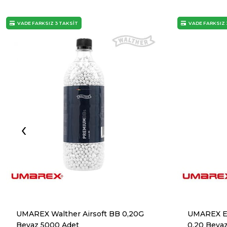
VADE FARKSIZ 3 TAKSİT
VADE FARKSIZ 
‹
UMAREX Walther Airsoft BB 0,20G
UMAREX E
Beyaz 5000 Adet
0,20 Beya