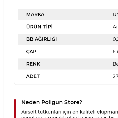
MARKA
UM
ÜRÜN TİPİ
Ai
BB AĞIRLIĞI
0,
ÇAP
6
RENK
B
ADET
2
Neden Poligun Store?
Airsoft tutkunları için en kaliteli ekipma
oyunlarına meraklı olanlar için geniş b