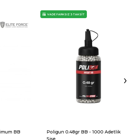
VADE FARKSIZ 3 TAKSİT
›
mimum BB
Poligun 0.48gr BB - 1000 Adetlik
Şişe