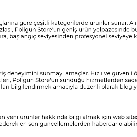
çlarına göre çeşitli kategorilerde ürünler sunar. Ai
zlası, Poligun Store'un geniş ürün yelpazesinde b
 sıra, başlangıç seviyesinden profesyonel seviyeye
veriş deneyimini sunmayı amaçlar. Hızlı ve güvenli
tleri, Poligun Store'un sunduğu hizmetlerden sadece
nları bilgilendirmek amacıyla düzenli olarak blog ya
n yeni ürünler hakkında bilgi almak için web sitesi
ederek en son güncellemelerden haberdar olabilir