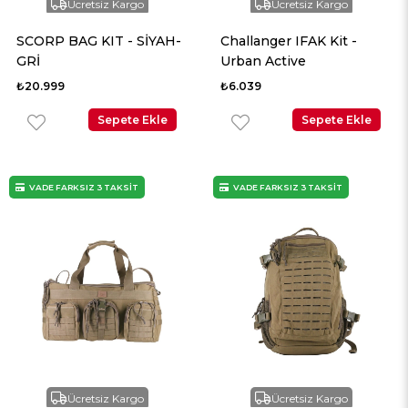
Ücretsiz Kargo
Ücretsiz Kargo
SCORP BAG KIT - SİYAH-
Challanger IFAK Kit -
GRİ
Urban Active
₺20.999
₺6.039
Sepete Ekle
Sepete Ekle
VADE FARKSIZ 3 TAKSİT
VADE FARKSIZ 3 TAKSİT
Ücretsiz Kargo
Ücretsiz Kargo