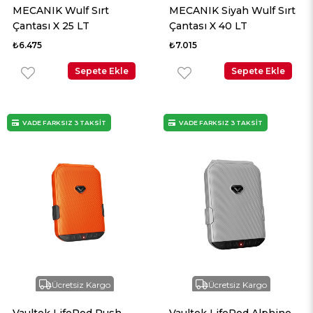
MECANIK Wulf Sırt
MECANIK Siyah Wulf Sırt
Çantası X 25 LT
Çantası X 40 LT
₺6.475
₺7.015
Sepete Ekle
Sepete Ekle
VADE FARKSIZ 3 TAKSİT
VADE FARKSIZ 3 TAKSİT
Ücretsiz Kargo
Ücretsiz Kargo
Vaultek LifePod Rush
Vaultek LifePod Alphine