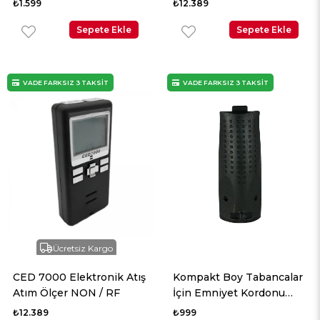
₺1.599
₺12.389
Sepete Ekle
Sepete Ekle
VADE FARKSIZ 3 TAKSİT
VADE FARKSIZ 3 TAKSİT
Ücretsiz Kargo
CED 7000 Elektronik Atış
Kompakt Boy Tabancalar
Atım Ölçer NON / RF
İçin Emniyet Kordonu
Takılabilen Arka Kabza
₺12.389
₺999