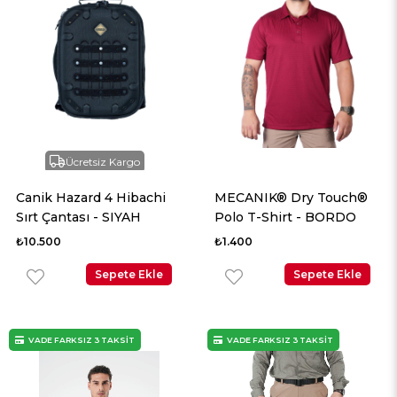
Ücretsiz Kargo
Canik Hazard 4 Hibachi
MECANIK® Dry Touch®
Sırt Çantası - SIYAH
Polo T-Shirt - BORDO
₺10.500
₺1.400
Sepete Ekle
Sepete Ekle
VADE FARKSIZ 3 TAKSİT
VADE FARKSIZ 3 TAKSİT