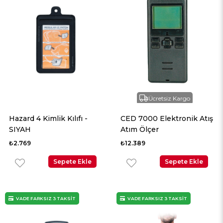
Ücretsiz Kargo
Hazard 4 Kimlik Kılıfı -
CED 7000 Elektronik Atış
SIYAH
Atım Ölçer
₺2.769
₺12.389
Sepete Ekle
Sepete Ekle
VADE FARKSIZ 3 TAKSİT
VADE FARKSIZ 3 TAKSİT