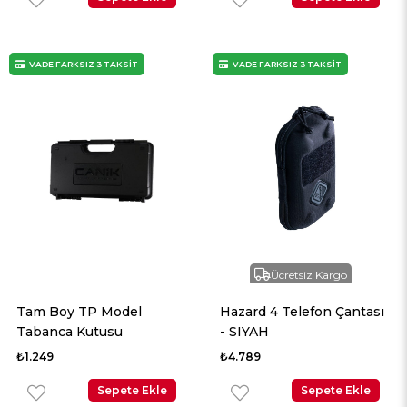
VADE FARKSIZ 3 TAKSİT
VADE FARKSIZ 3 TAKSİT
Ücretsiz Kargo
Tam Boy TP Model
Hazard 4 Telefon Çantası
Tabanca Kutusu
- SIYAH
₺1.249
₺4.789
Sepete Ekle
Sepete Ekle