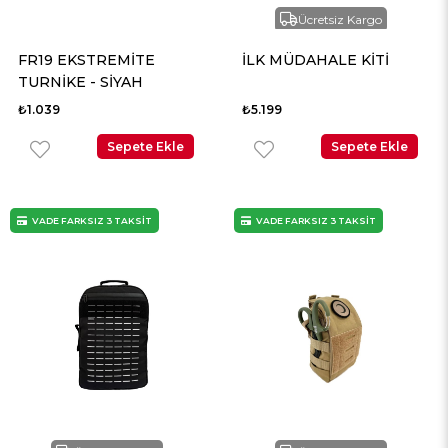
Ücretsiz Kargo
FR19 EKSTREMİTE
İLK MÜDAHALE KİTİ
TURNİKE - SİYAH
₺1.039
₺5.199
Sepete Ekle
Sepete Ekle
VADE FARKSIZ 3 TAKSİT
VADE FARKSIZ 3 TAKSİT