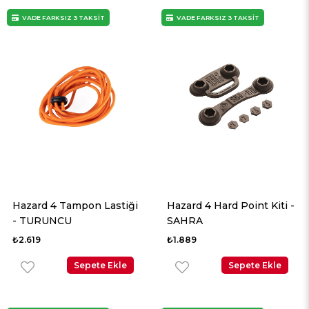
VADE FARKSIZ 3 TAKSİT
VADE FARKSIZ 3 TAKSİT
Hazard 4 Tampon Lastiği
Hazard 4 Hard Point Kiti -
- TURUNCU
SAHRA
₺2.619
₺1.889
Sepete Ekle
Sepete Ekle