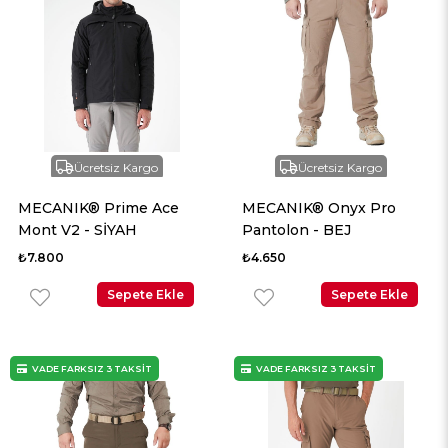
Ücretsiz Kargo
Ücretsiz Kargo
MECANIK® Prime Ace
MECANIK® Onyx Pro
Mont V2 - SİYAH
Pantolon - BEJ
₺7.800
₺4.650
Sepete Ekle
Sepete Ekle
VADE FARKSIZ 3 TAKSİT
VADE FARKSIZ 3 TAKSİT