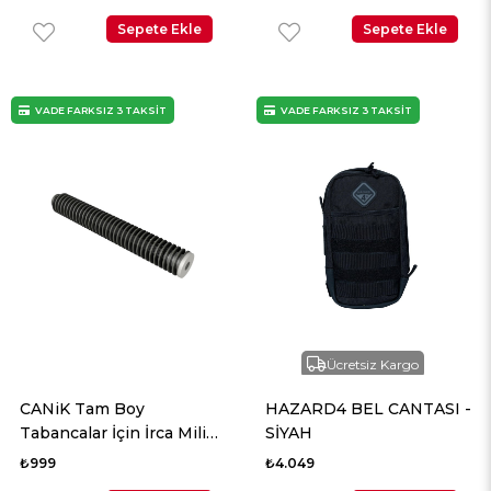
(M)
Sepete Ekle
Sepete Ekle
VADE FARKSIZ 3 TAKSİT
VADE FARKSIZ 3 TAKSİT
Ücretsiz Kargo
CANiK Tam Boy
HAZARD4 BEL CANTASI -
Tabancalar İçin İrca Mili
SİYAH
Komplesi
₺999
₺4.049