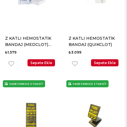
Z KATLI HEMOSTATİK
Z KATLI HEMOSTATİK
BANDAJ (MEDCLOT)
BANDAJ (QUIKCLOT)
YERLİ
₺1.579
₺3.099
Sepete Ekle
Sepete Ekle
VADE FARKSIZ 3 TAKSİT
VADE FARKSIZ 3 TAKSİT