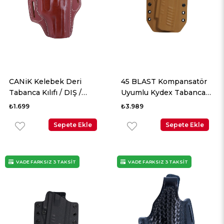
CANiK Kelebek Deri
45 BLAST Kompansatör
Tabanca Kılıfı / DIŞ /
Uyumlu Kydex Tabanca
KAHVERENGİ
Kılıfı / SAHRA / DIŞ
₺1.699
₺3.989
Sepete Ekle
Sepete Ekle
VADE FARKSIZ 3 TAKSİT
VADE FARKSIZ 3 TAKSİT