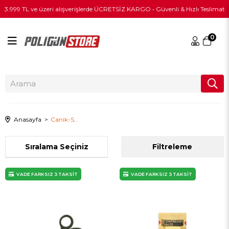
3.999 TL ve üzeri alışverişlerde ÜCRETSİZ KARGO • Güvenli & Hızlı Teslimat
0
Anasayfa
Canik-Store
Sıralama
Filtreleme
VADE FARKSIZ 3 TAKSİT
VADE FARKSIZ 3 TAKSİT