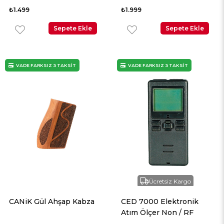
₺1.499
₺1.999
Sepete Ekle
Sepete Ekle
VADE FARKSIZ 3 TAKSİT
VADE FARKSIZ 3 TAKSİT
Ücretsiz Kargo
CANiK Gül Ahşap Kabza
CED 7000 Elektronik
Atım Ölçer Non / RF