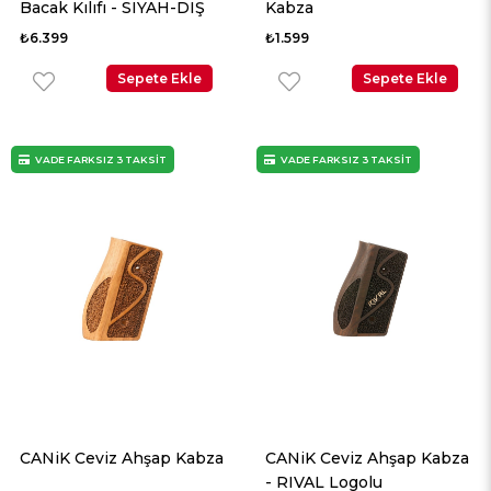
Bacak Kılıfı - SIYAH-DIŞ
Kabza
₺6.399
₺1.599
Sepete Ekle
Sepete Ekle
VADE FARKSIZ 3 TAKSİT
VADE FARKSIZ 3 TAKSİT
CANiK Ceviz Ahşap Kabza
CANiK Ceviz Ahşap Kabza
- RIVAL Logolu