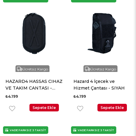
Ücretsiz Kargo
Ücretsiz Kargo
HAZARD4 HASSAS CIHAZ
Hazard 4 İçecek ve
VE TAKIM CANTASI -
Hizmet Çantası - SIYAH
SIYAH
₺4.199
₺4.199
Sepete Ekle
Sepete Ekle
VADE FARKSIZ 3 TAKSİT
VADE FARKSIZ 3 TAKSİT