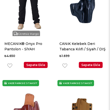
Ücretsiz Kargo
MECANIK® Onyx Pro
CANiK Kelebek Deri
Pantolon - SİYAH
Tabanca Kılıfı / Siyah / DIŞ
₺4.650
₺1.699
Sepete Ekle
Sepete Ekle
VADE FARKSIZ 3 TAKSİT
VADE FARKSIZ 3 TAKSİT