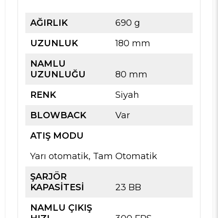
AĞIRLIK
690 g
UZUNLUK
180 mm
NAMLU
UZUNLUĞU
80 mm
RENK
Siyah
BLOWBACK
Var
ATIŞ MODU
Yarı otomatik, Tam Otomatik
ŞARJÖR
KAPASİTESİ
23 BB
NAMLU ÇIKIŞ