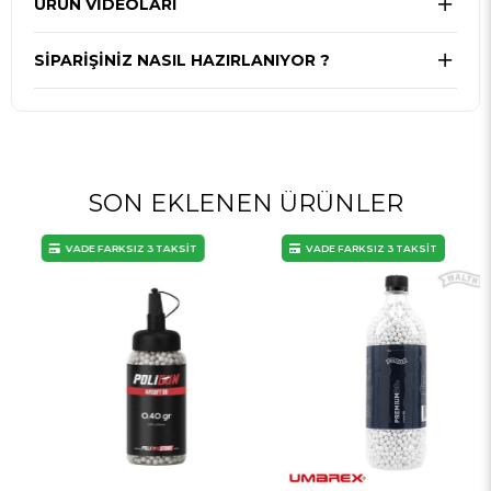
ÜRÜN VİDEOLARI
SIPARIŞINIZ NASIL HAZIRLANIYOR ?
SON EKLENEN ÜRÜNLER
VADE FARKSIZ 3 TAKSİT
VADE FARKSIZ 3 TAKSİT