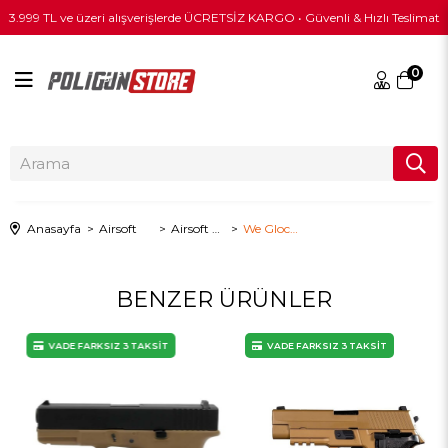
3.999 TL ve üzeri alışverişlerde ÜCRETSİZ KARGO • Güvenli & Hızlı Teslimat
0
Anasayfa
Airsoft
Airsoft Tabanca
We Glock 23 Gen3 Siyah Airsoft Tabanca
BENZER ÜRÜNLER
VADE FARKSIZ 3 TAKSİT
VADE FARKSIZ 3 TAKSİT