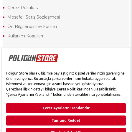
Çerez Politikası
Mesafeli Satış Sözleşmesi
Ön Bilgilendirme Formu
Kullanım Koşulları
18 yaşından küçük olduğunuz halde siteye girerseniz ve mesafeli satış
sözleşmesinde yer alan hükümlere ters düşerseniz, yaşla ilgili
kısıtlamalardan dolayı oluşabilecek herhangi bir durumda doğacak yasal
sorumluluk ve yükümlülükler tamamen tarafınıza ait olacak ve cezai
yaptırıma tabi tutulabileceksiniz.
Yasa gereği 18 yaşından küçük olanların sitemizi görüntülemesi ve
alışveriş yapmaları yasaktır. Konuyla ilgili olarak site kullanım
sözleşmemimizi okuyabilirsiniz.
Copyright © poligunstore.com Tüm Hakları Saklıdır.
Ticimax
Tarafından Hazırlanmıştır.