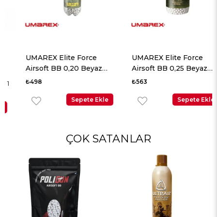
UMAREX Elite Force
UMAREX Elite Force
Airsoft BB 0,20 Beyaz
Airsoft BB 0,25 Beyaz
2700 Adet
2700 Adet
₺498
₺563
Sepete Ekle
Sepete Ekle
ÇOK SATANLAR