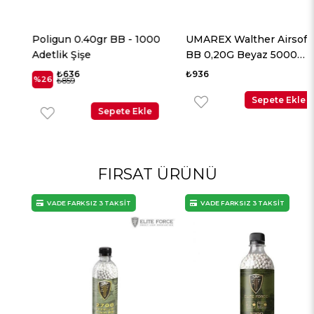
Poligun 0.40gr BB - 1000
UMAREX Walther Airsoft
Adetlik Şişe
BB 0,20G Beyaz 5000
Adet
₺636
₺936
%26
₺859
Sepete Ekle
Sepete Ekle
FIRSAT ÜRÜNÜ
VADE FARKSIZ 3 TAKSİT
VADE FARKSIZ 3 TAKSİT