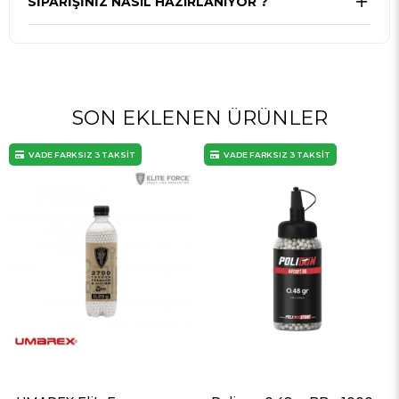
SIPARIŞINIZ NASIL HAZIRLANIYOR ?
SON EKLENEN ÜRÜNLER
VADE FARKSIZ 3 TAKSİT
VADE FARKSIZ 3 TAKSİT