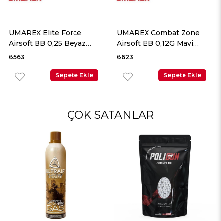
UMAREX Elite Force
UMAREX Combat Zone
Airsoft BB 0,25 Beyaz
Airsoft BB 0,12G Mavi
2700 Adet
5000 Adet
₺563
₺623
Sepete Ekle
Sepete Ekle
ÇOK SATANLAR