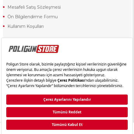
Mesafeli Satış Sözleşmesi
Ön Bilgilendirme Formu
Kullanım Koşulları
18 yaşından küçük olduğunuz halde siteye girerseniz ve mesafeli satış
sözleşmesinde yer alan hükümlere ters düşerseniz, yaşla ilgili
kısıtlamalardan dolayı oluşabilecek herhangi bir durumda doğacak yasal
sorumluluk ve yükümlülükler tamamen tarafınıza ait olacak ve cezai
yaptırıma tabi tutulabileceksiniz.
Yasa gereği 18 yaşından küçük olanların sitemizi görüntülemesi ve
alışveriş yapmaları yasaktır. Konuyla ilgili olarak site kullanım
sözleşmemimizi okuyabilirsiniz.
Copyright © poligunstore.com Tüm Hakları Saklıdır.
Ticimax
Tarafından Hazırlanmıştır.
Anasayfa
Kategori
Sepetim
Üye Girişi
Whatsapp