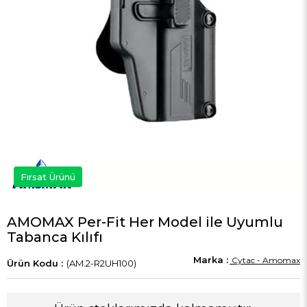
Fırsat Ürünü
AMOMAX Per-Fit Her Model ile Uyumlu
Tabanca Kılıfı
Cytac - Amomax
(AM.2-R2UH100)