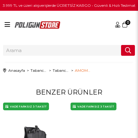
3.999 TL ve üzeri alışverişlerde ÜCRETSİZ KARGO • Güvenli & Hızlı Teslimat
0
Anasayfa
Tabanca & Tüfek Ekipmanları
Tabanca Kılıfları
AMOMAX Per-Fit Her Model ile Uyumlu Tabanca Kılıfı
BENZER ÜRÜNLER
VADE FARKSIZ 3 TAKSİT
VADE FARKSIZ 3 TAKSİT