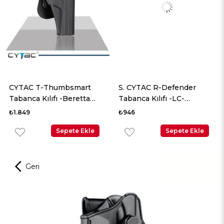
CYTAC T-Thumbsmart
S. CYTAC R-Defender
Tabanca Kılıfı -Beretta
Tabanca Kılıfı -LC-
92,...
380,LC9,...
₺1.849
₺946
Sepete Ekle
Sepete Ekle