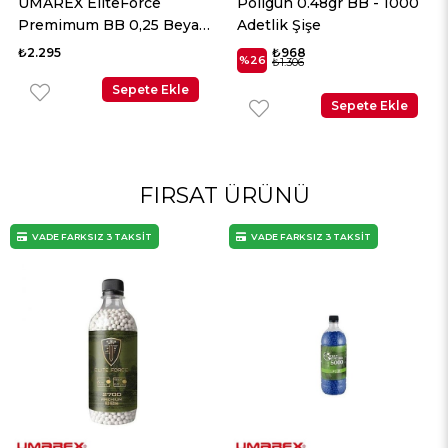
UMAREX EliteForce
Poligun 0.48gr BB - 1000
Premimum BB 0,25 Beyaz
Adetlik Şişe
2700 Adet
₺2.295
₺968
%26
₺1.306
Sepete Ekle
Sepete Ekle
FIRSAT ÜRÜNÜ
VADE FARKSIZ 3 TAKSİT
VADE FARKSIZ 3 TAKSİT