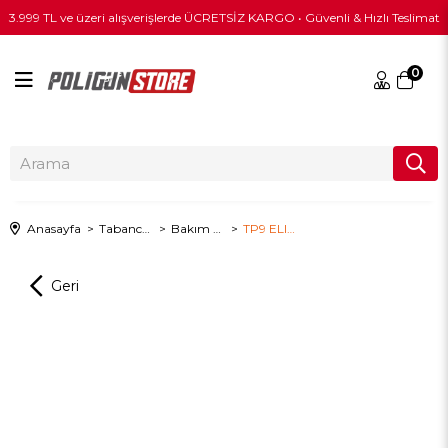
3.999 TL ve üzeri alışverişlerde ÜCRETSİZ KARGO • Güvenli & Hızlı Teslimat
0
Anasayfa
Tabanca & Tüfek Ekipmanları
Bakım Temizlik
TP9 ELITE-S COMBAT Bakım Matı