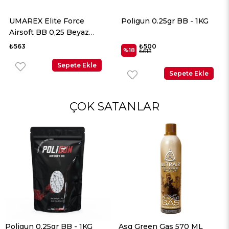
UMAREX Elite Force
Poligun 0.25gr BB - 1KG
Airsoft BB 0,25 Beyaz
2700 Adet
₺563
₺500
%18
₺613
Sepete Ekle
Sepete Ekle
ÇOK SATANLAR
Poligun 0.25gr BB - 1KG
Asg Green Gas 570 ML