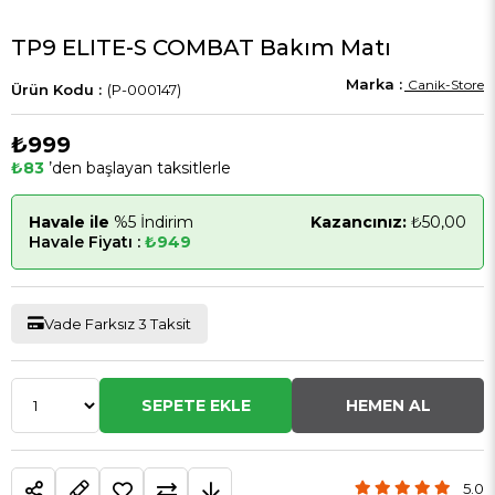
TP9 ELITE-S COMBAT Bakım Matı
Canik-Store
(P-000147)
₺999
₺83
’den başlayan taksitlerle
Havale ile
%5 İndirim
Kazancınız:
₺50,00
Havale Fiyatı :
₺949
Vade Farksız 3 Taksit
5.0