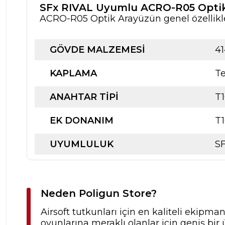
SFx RIVAL Uyumlu ACRO-R05 Optik
ACRO-R05 Optik Arayüzün genel özellikle
GÖVDE MALZEMESI
41
KAPLAMA
T
ANAHTAR TIPI
T1
EK DONANIM
T1
UYUMLULUK
SF
Neden Poligun Store?
Airsoft tutkunları için en kaliteli ekipma
oyunlarına meraklı olanlar için geniş b