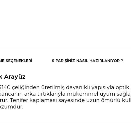
E SEÇENEKLERI
SIPARIŞINIZ NASIL HAZIRLANIYOR ?
k Arayüz
4140 çeliğinden üretilmiş dayanıklı yapısıyla op
tabancanın arka tırtıklarıyla mükemmel uyum sağla
orur. Tenifer kaplaması sayesinde uzun ömürlü kul
 çözümdür.