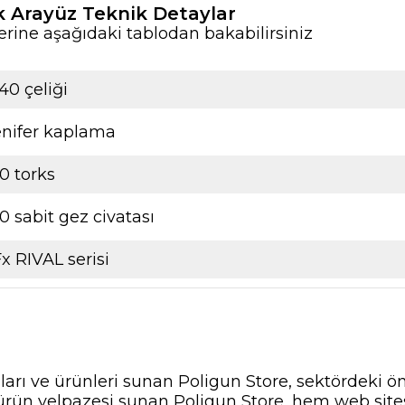
 Arayüz Teknik Detaylar
rine aşağıdaki tablodan bakabilirsiniz
40 çeliği
enifer kaplama
0 torks
0 sabit gez civatası
x RIVAL serisi
nları ve ürünleri sunan Poligun Store, sektördeki ö
ir ürün yelpazesi sunan Poligun Store, hem web si