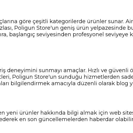
çlarına göre çeşitli kategorilerde ürünler sunar. Ai
zlası, Poligun Store'un geniş ürün yelpazesinde b
 sıra, başlangıç seviyesinden profesyonel seviyeye
veriş deneyimini sunmayı amaçlar. Hızlı ve güvenli
tleri, Poligun Store'un sunduğu hizmetlerden sadece
nları bilgilendirmek amacıyla düzenli olarak blog ya
n yeni ürünler hakkında bilgi almak için web sitesi
ederek en son güncellemelerden haberdar olabilir