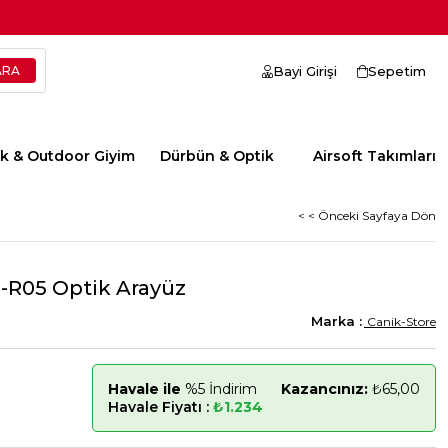
Bayi Girişi
Sepetim
ik & Outdoor Giyim
Dürbün & Optik
Airsoft Takımları
< < Önceki Sayfaya Dön
-R05 Optik Arayüz
Canik-Store
Havale ile
%5 İndirim
Kazancınız:
₺65,00
Havale Fiyatı :
₺1.234