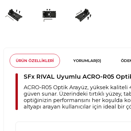
ÜRÜN ÖZELLIKLERI
YORUMLAR
(0)
ÖDEM
SFx RIVAL Uyumlu ACRO-R05 Opti
ACRO-R05 Optik Arayüz, yüksek kaliteli 
güven sunar. Üzerindeki tırtıklı yüzey, 
optiğinizin performansını her koşulda k
altyapı arayan kullanıcılar için ideal bir