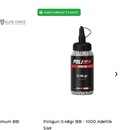
VADE FARKSIZ 3 TAKSİT
›
mimum BB
Poligun 0.48gr BB - 1000 Adetlik
Şişe