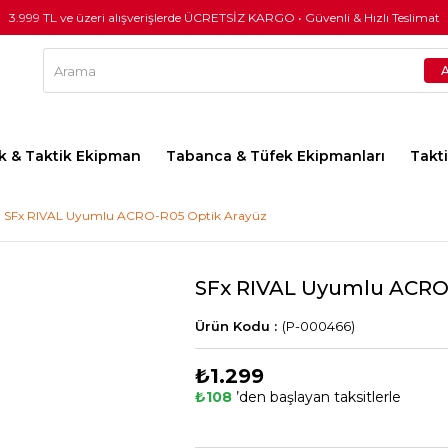
3.999 TL ve üzeri alışverişlerde ÜCRETSİZ KARGO • Güvenli & Hızlı Teslimat
lık & Taktik Ekipman
Tabanca & Tüfek Ekipmanları
Takt
SFx RIVAL Uyumlu ACRO-R05 Optik Arayüz
SFx RIVAL Uyumlu ACRO
(P-000466)
₺1.299
₺108
’den başlayan taksitlerle