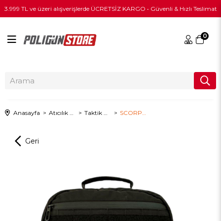
3.999 TL ve üzeri alışverişlerde ÜCRETSİZ KARGO • Güvenli & Hızlı Teslimat
0
Anasayfa
Atıcılık & Taktik Ekipman
Taktik Medikal Ürünleri
SCORP BAG KIT - SİYAH-TURUNCU