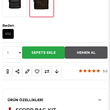
Beden
STD
5.0
ÜRÜN ÖZELLIKLERI
SCORP BAG KIT