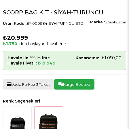
SCORP BAG KIT - SİYAH-TURUNCU
Canik-Store
(P-000984-SYH-TURNCU-STD)
₺20.999
₺1.750
’den başlayan taksitlerle
Havale ile
%5 İndirim
Kazancınız:
₺1.050,00
Havale Fiyatı :
₺19.949
Vade Farksız 3 Taksit
Kargo Bedava
Renk Seçenekleri