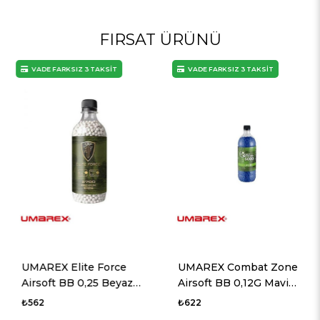
FIRSAT ÜRÜNÜ
VADE FARKSIZ 3 TAKSİT
VADE FARKSIZ 3 TAKSİT
UMAREX Elite Force
UMAREX Combat Zone
Airsoft BB 0,25 Beyaz
Airsoft BB 0,12G Mavi
2700 Adet
5000 Adet
₺562
₺622