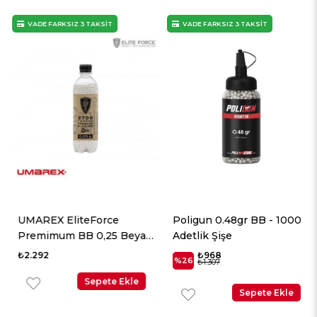
VADE FARKSIZ 3 TAKSİT
VADE FARKSIZ 3 TAKSİT
UMAREX EliteForce
Poligun 0.48gr BB - 1000
Premimum BB 0,25 Beyaz
Adetlik Şişe
2700 Adet
₺2.292
₺968
%26
₺1.307
Sepete Ekle
Sepete Ekle