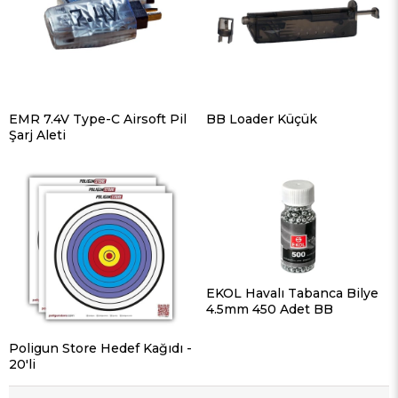
EMR 7.4V Type-C Airsoft Pil
BB Loader Küçük
Şarj Aleti
EKOL Havalı Tabanca Bilye
4.5mm 450 Adet BB
Poligun Store Hedef Kağıdı -
20'li