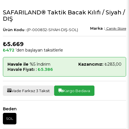
SAFARILAND® Taktik Bacak Kılıfı / Siyah /
DIŞ
Canik-Store
(P-000832-SIYAH-DIŞ-SOL)
₺5.669
₺472
’den başlayan taksitlerle
Havale ile
%5 İndirim
Kazancınız:
₺283,00
Havale Fiyatı :
₺5.386
Vade Farksız 3 Taksit
Kargo Bedava
Beden
SOL