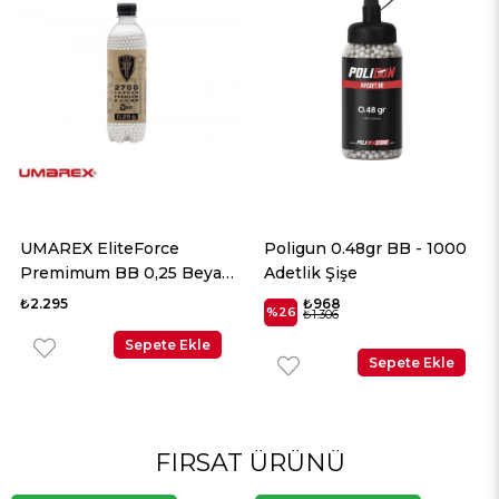
UMAREX EliteForce
Poligun 0.48gr BB - 1000
Premimum BB 0,25 Beyaz
Adetlik Şişe
2700 Adet
₺2.295
₺968
%26
₺1.306
Sepete Ekle
Sepete Ekle
FIRSAT ÜRÜNÜ