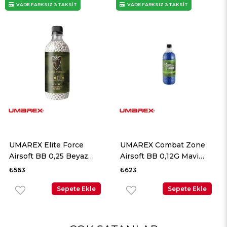
VADE FARKSIZ 3 TAKSİT
VADE FARKSIZ 3 TAKSİT
UMAREX Elite Force
UMAREX Combat Zone
Airsoft BB 0,25 Beyaz
Airsoft BB 0,12G Mavi
2700 Adet
5000 Adet
₺563
₺623
Sepete Ekle
Sepete Ekle