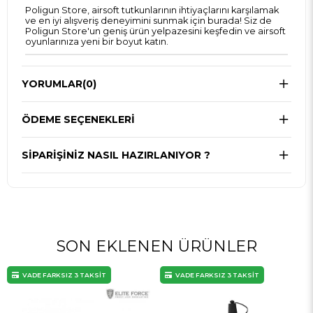
Poligun Store, airsoft tutkunlarının ihtiyaçlarını karşılamak
ve en iyi alışveriş deneyimini sunmak için burada! Siz de
Poligun Store'un geniş ürün yelpazesini keşfedin ve airsoft
oyunlarınıza yeni bir boyut katın.
YORUMLAR
(0)
ÖDEME SEÇENEKLERI
SIPARIŞINIZ NASIL HAZIRLANIYOR ?
SON EKLENEN ÜRÜNLER
VADE FARKSIZ 3 TAKSİT
VADE FARKSIZ 3 TAKSİT