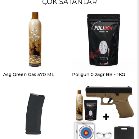
ÇOK SATANLAR
Asg Green Gas 570 ML
Poligun 0.25gr BB - 1KG