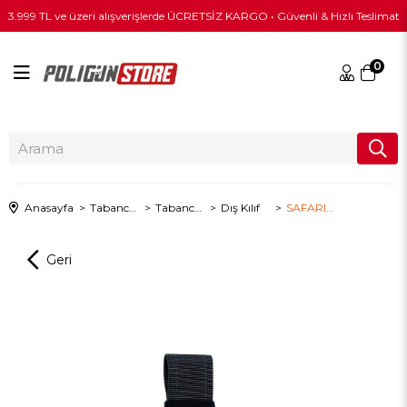
3.999 TL ve üzeri alışverişlerde ÜCRETSİZ KARGO • Güvenli & Hızlı Teslimat
0
Anasayfa
Tabanca & Tüfek Ekipmanları
Tabanca Kılıfları
Dış Kılıf
SAFARILAND® Taktik Bacak Kılıfı / Siyah / DIŞ