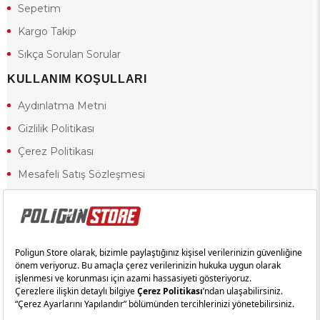
Sepetim
Kargo Takip
Sıkça Sorulan Sorular
KULLANIM KOŞULLARI
Aydınlatma Metni
Gizlilik Politikası
Çerez Politikası
Mesafeli Satış Sözleşmesi
Ön Bilgilendirme Formu
Kullanım Koşulları
18 yaşından küçük olduğunuz halde siteye girerseniz ve mesafeli satış
sözleşmesinde yer alan hükümlere ters düşerseniz, yaşla ilgili
kısıtlamalardan dolayı oluşabilecek herhangi bir durumda doğacak yasal
sorumluluk ve yükümlülükler tamamen tarafınıza ait olacak ve cezai
yaptırıma tabi tutulabileceksiniz.
Yasa gereği 18 yaşından küçük olanların sitemizi görüntülemesi ve
alışveriş yapmaları yasaktır. Konuyla ilgili olarak site kullanım