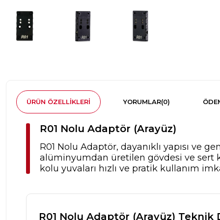
ÜRÜN ÖZELLIKLERI
YORUMLAR
(0)
ÖDEM
R01 Nolu Adaptör (Arayüz)
R01 Nolu Adaptör, dayanıklı yapısı ve geni
alüminyumdan üretilen gövdesi ve sert k
kolu yuvaları hızlı ve pratik kullanım imk
R01 Nolu Adaptör (Arayüz) Teknik 