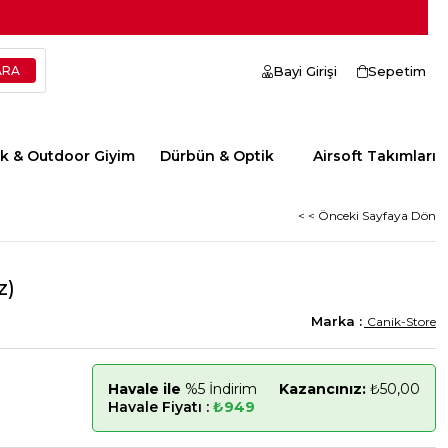
Bayi Girişi
Sepetim
ik & Outdoor Giyim
Dürbün & Optik
Airsoft Takımları
< < Önceki Sayfaya Dön
z)
Canik-Store
Havale ile
%5 İndirim
Kazancınız:
₺50,00
Havale Fiyatı :
₺949