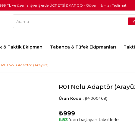
.999 TL ve üzeri alışverişlerde ÜCRETSİZ KARGO • Güvenli & Hızlı Teslimat
lık & Taktik Ekipman
Tabanca & Tüfek Ekipmanları
Takt
R01 Nolu Adaptör (Arayüz)
R01 Nolu Adaptör (Arayü
(P-000468)
₺999
₺83
’den başlayan taksitlerle