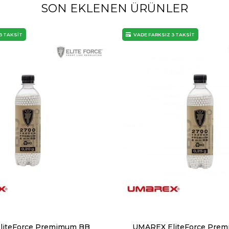
SON EKLENEN ÜRÜNLER
3 TAKSİT
VADE FARKSIZ 3 TAKSİT
liteForce Premimum BB
UMAREX EliteForce Pre