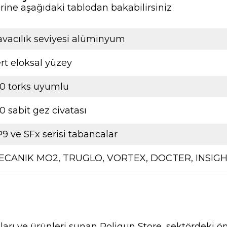
rine aşağıdaki tablodan bakabilirsiniz
vacılık seviyesi alüminyum
rt eloksal yüzey
0 torks uyumlu
0 sabit gez civatası
9 ve SFx serisi tabancalar
ECANIK MO2, TRUGLO, VORTEX, DOCTER, INSIG
nları ve ürünleri sunan Poligun Store, sektördeki ö