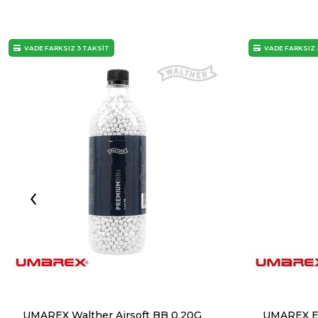
VADE FARKSIZ 3 TAKSİT
VADE FARKSIZ 
‹
UMAREX Walther Airsoft BB 0,20G
UMAREX E