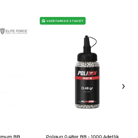
VADE FARKSIZ 3 TAKSİT
›
mimum BB
Poligun 0.48gr BB - 1000 Adetlik