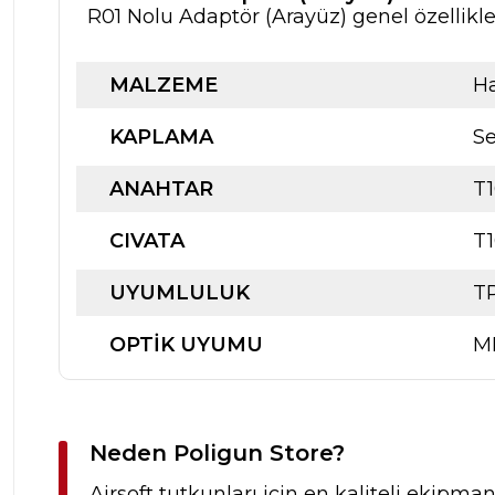
R01 Nolu Adaptör (Arayüz) genel özellikle
MALZEME
Ha
KAPLAMA
Se
ANAHTAR
T1
CIVATA
T1
UYUMLULUK
TP
OPTIK UYUMU
M
Neden Poligun Store?
Airsoft tutkunları için en kaliteli ekipma