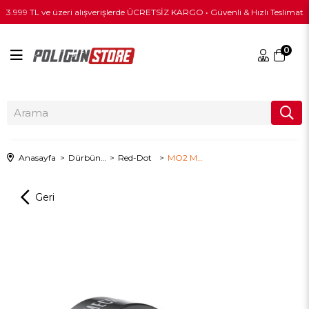
3.999 TL ve üzeri alışverişlerde ÜCRETSİZ KARGO • Güvenli & Hızlı Teslimat
0
Anasayfa
Dürbün & Optik
Red-Dot
MO2 MECANIK - Taktik Tüfek Optik Paketi - (Alçak)