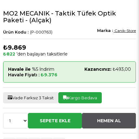
MO2 MECANIK - Taktik Tüfek Optik
Paketi - (Alçak)
Canik-Store
(P-000763)
₺9.869
₺822
’den başlayan taksitlerle
Havale ile
%5 İndirim
Kazancınız:
₺493,00
Havale Fiyatı :
₺9.376
Vade Farksız 3 Taksit
Kargo Bedava