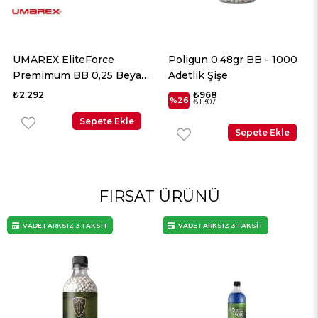
UMAREX EliteForce
Poligun 0.48gr BB - 1000
Premimum BB 0,25 Beyaz
Adetlik Şişe
2700 Adet
₺2.292
₺968
%26
₺1.307
Sepete Ekle
Sepete Ekle
FIRSAT ÜRÜNÜ
VADE FARKSIZ 3 TAKSİT
VADE FARKSIZ 3 TAKSİT