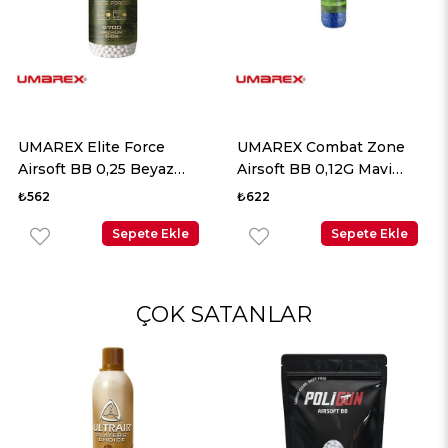
UMAREX Elite Force
UMAREX Combat Zone
Airsoft BB 0,25 Beyaz
Airsoft BB 0,12G Mavi
2700 Adet
5000 Adet
₺562
₺622
Sepete Ekle
Sepete Ekle
ÇOK SATANLAR