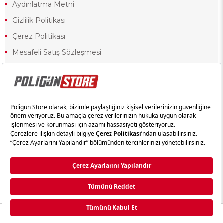
Aydınlatma Metni
Gizlilik Politikası
Çerez Politikası
Mesafeli Satış Sözleşmesi
Ön Bilgilendirme Formu
Kullanım Koşulları
18 yaşından küçük olduğunuz halde siteye girerseniz ve mesafeli satış
sözleşmesinde yer alan hükümlere ters düşerseniz, yaşla ilgili
kısıtlamalardan dolayı oluşabilecek herhangi bir durumda doğacak yasal
sorumluluk ve yükümlülükler tamamen tarafınıza ait olacak ve cezai
yaptırıma tabi tutulabileceksiniz.
Yasa gereği 18 yaşından küçük olanların sitemizi görüntülemesi ve
alışveriş yapmaları yasaktır. Konuyla ilgili olarak site kullanım
sözleşmemimizi okuyabilirsiniz.
Copyright © poligunstore.com Tüm Hakları Saklıdır.
Ticimax
Tarafından Hazırlanmıştır.
Anasayfa
Kategori
Sepetim
Üye Girişi
Whatsapp