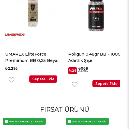
UMAREX EliteForce
Poligun 0.48gr BB - 1000
Premimum BB 0,25 Beyaz
Adetlik Şişe
2700 Adet
₺2.295
₺968
%26
₺1.306
Sepete Ekle
Sepete Ekle
FIRSAT ÜRÜNÜ
VADE FARKSIZ 3 TAKSİT
VADE FARKSIZ 3 TAKSİT