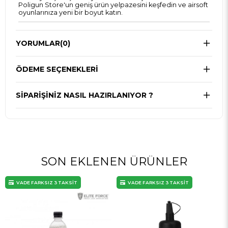
Poligun Store'un geniş ürün yelpazesini keşfedin ve airsoft
oyunlarınıza yeni bir boyut katın.
YORUMLAR
(0)
ÖDEME SEÇENEKLERI
SIPARIŞINIZ NASIL HAZIRLANIYOR ?
SON EKLENEN ÜRÜNLER
VADE FARKSIZ 3 TAKSİT
VADE FARKSIZ 3 TAKSİT