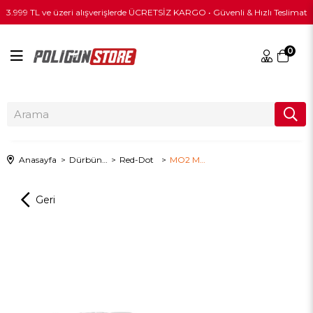
3.999 TL ve üzeri alışverişlerde ÜCRETSİZ KARGO • Güvenli & Hızlı Teslimat
0
Anasayfa
Dürbün & Optik
Red-Dot
MO2 MECANIK® Red-Dot