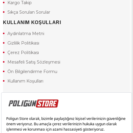
Kargo Takip
Sıkça Sorulan Sorular
KULLANIM KOŞULLARI
Aydınlatma Metni
Gizlilik Politikası
Çerez Politikası
Mesafeli Satış Sözleşmesi
Ön Bilgilendirme Formu
Kullanım Koşulları
18 yaşından küçük olduğunuz halde siteye girerseniz ve mesafeli satış
sözleşmesinde yer alan hükümlere ters düşerseniz, yaşla ilgili
kısıtlamalardan dolayı oluşabilecek herhangi bir durumda doğacak yasal
sorumluluk ve yükümlülükler tamamen tarafınıza ait olacak ve cezai
yaptırıma tabi tutulabileceksiniz.
Yasa gereği 18 yaşından küçük olanların sitemizi görüntülemesi ve
alışveriş yapmaları yasaktır. Konuyla ilgili olarak site kullanım
sözleşmemimizi okuyabilirsiniz.