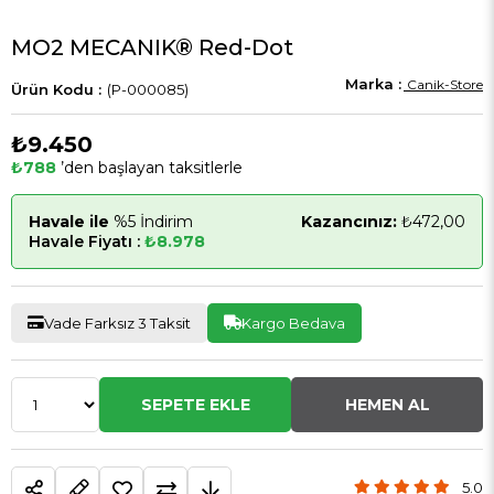
MO2 MECANIK® Red-Dot
Canik-Store
(P-000085)
₺9.450
₺788
’den başlayan taksitlerle
Havale ile
%5 İndirim
Kazancınız:
₺472,00
Havale Fiyatı :
₺8.978
Vade Farksız 3 Taksit
Kargo Bedava
5.0