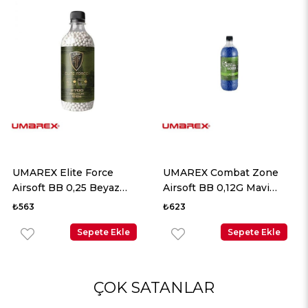
UMAREX Elite Force
UMAREX Combat Zone
Airsoft BB 0,25 Beyaz
Airsoft BB 0,12G Mavi
2700 Adet
5000 Adet
₺563
₺623
Sepete Ekle
Sepete Ekle
ÇOK SATANLAR