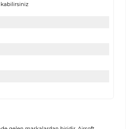
abilirsiniz
nde gelen markalardan biridir. Airsoft