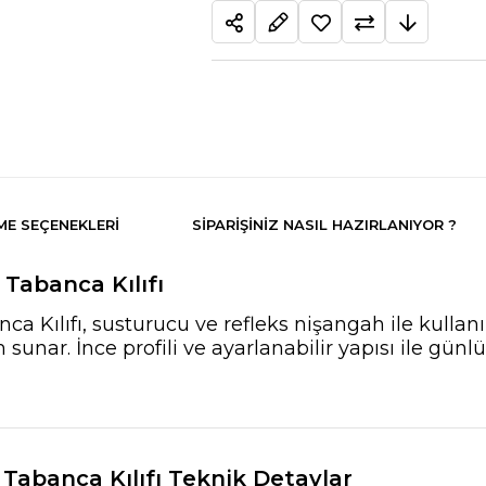
E SEÇENEKLERI
SIPARIŞINIZ NASIL HAZIRLANIYOR ?
abanca Kılıfı
ılıfı, susturucu ve refleks nişangah ile kullanım
sunar. İnce profili ve ayarlanabilir yapısı ile günl
abanca Kılıfı Teknik Detaylar