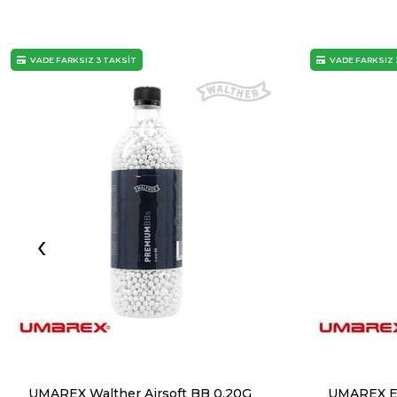
VADE FARKSIZ 3 TAKSİT
VADE FARKSIZ 
‹
UMAREX Walther Airsoft BB 0,20G
UMAREX E