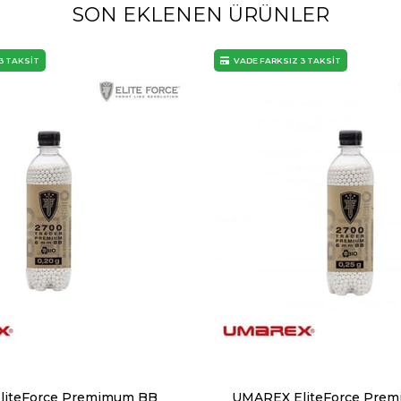
SON EKLENEN ÜRÜNLER
3 TAKSİT
VADE FARKSIZ 3 TAKSİT
liteForce Premimum BB
UMAREX EliteForce Pre