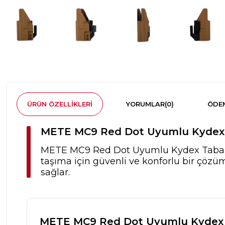
ÜRÜN ÖZELLIKLERI
YORUMLAR
(0)
ÖDEM
METE MC9 Red Dot Uyumlu Kydex T
METE MC9 Red Dot Uyumlu Kydex Tabanca K
taşıma için güvenli ve konforlu bir çözüm 
sağlar.
METE MC9 Red Dot Uyumlu Kydex T