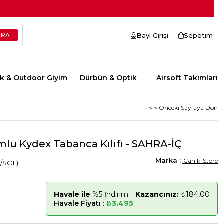
Bayi Girişi
Sepetim
ik & Outdoor Giyim
Dürbün & Optik
Airsoft Takımları
< < Önceki Sayfaya Dön
u Kydex Tabanca Kılıfı - SAHRA-İÇ
Canik-Store
/SOL)
Havale ile
%5 İndirim
Kazancınız:
₺184,00
Havale Fiyatı :
₺3.495