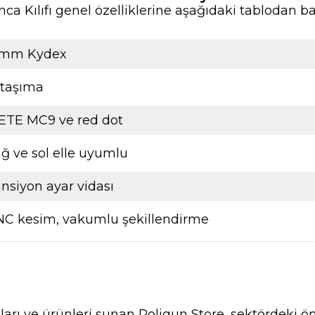
ılıfı genel özelliklerine aşağıdaki tablodan bak
 mm Kydex
 taşıma
ETE MC9 ve red dot
ğ ve sol elle uyumlu
nsiyon ayar vidası
NC kesim, vakumlu şekillendirme
nları ve ürünleri sunan Poligun Store, sektördeki ö