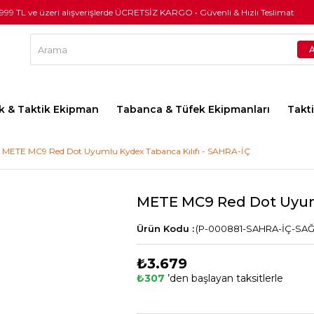
.999 TL ve üzeri alışverişlerde ÜCRETSİZ KARGO • Güvenli & Hızlı Teslimat
lık & Taktik Ekipman
Tabanca & Tüfek Ekipmanları
Takt
METE MC9 Red Dot Uyumlu Kydex Tabanca Kılıfı - SAHRA-İÇ
METE MC9 Red Dot Uyuml
(P-000881-SAHRA-İÇ-SAĞ
₺3.679
₺307
’den başlayan taksitlerle