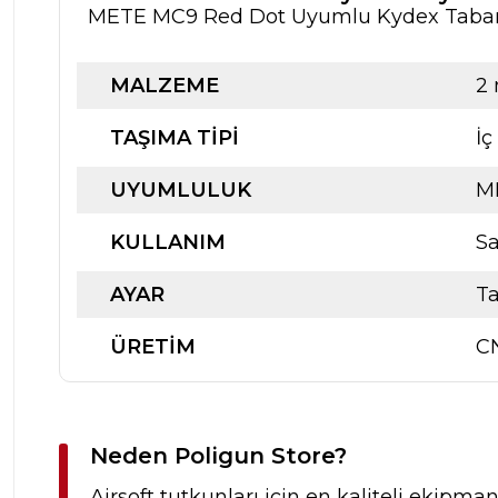
METE MC9 Red Dot Uyumlu Kydex Tabanca K
MALZEME
2
TAŞIMA TIPI
İç
UYUMLULUK
M
KULLANIM
Sa
AYAR
Ta
ÜRETIM
C
Neden Poligun Store?
Airsoft tutkunları için en kaliteli ekipma