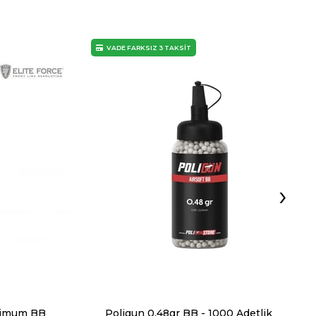
VADE FARKSIZ 3 TAKSİT
›
mimum BB
Poligun 0.48gr BB - 1000 Adetlik