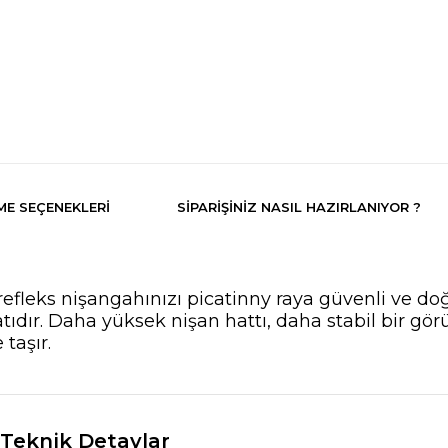
E SEÇENEKLERI
SIPARIŞINIZ NASIL HAZIRLANIYOR ?
fleks nişangahınızı picatinny raya güvenli ve do
ıdır. Daha yüksek nişan hattı, daha stabil bir görü
taşır.
Teknik Detaylar