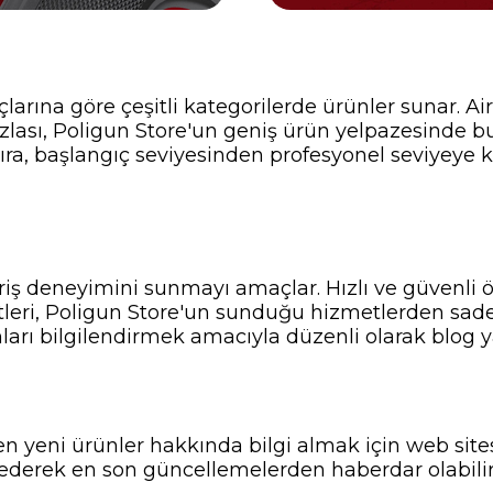
çlarına göre çeşitli kategorilerde ürünler sunar. Ai
zlası, Poligun Store'un geniş ürün yelpazesinde b
 sıra, başlangıç seviyesinden profesyonel seviyeye
veriş deneyimini sunmayı amaçlar. Hızlı ve güvenli
tleri, Poligun Store'un sunduğu hizmetlerden sadece
nları bilgilendirmek amacıyla düzenli olarak blog ya
n yeni ürünler hakkında bilgi almak için web sitesi
ederek en son güncellemelerden haberdar olabilir