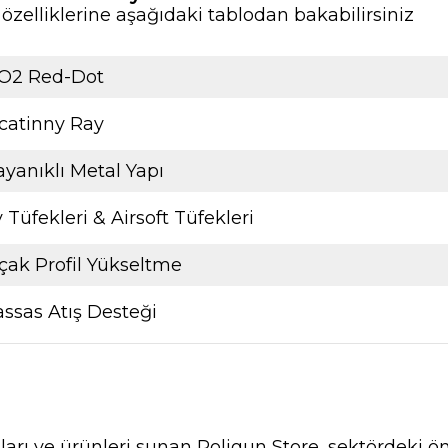
elliklerine aşağıdaki tablodan bakabilirsiniz
O2 Red-Dot
catinny Ray
yanıklı Metal Yapı
 Tüfekleri & Airsoft Tüfekleri
çak Profil Yükseltme
ssas Atış Desteği
nları ve ürünleri sunan Poligun Store, sektördeki ö