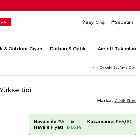
Bayi Girişi
Sepetim
ik & Outdoor Giyim
Dürbün & Optik
Airsoft Takımları
< < Önceki Sayfaya Dön
ükseltici
Canik-Store
Havale ile
%5 İndirim
Kazancınız:
₺85,00
Havale Fiyatı :
₺1.614