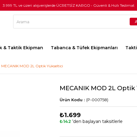
3.999 TL ve üzeri alışverişlerde ÜCRETSİZ KARGO • Güvenli & Hızlı Teslimat
lık & Taktik Ekipman
Tabanca & Tüfek Ekipmanları
Takt
MECANIK MOD 2L Optik Yükseltici
MECANIK MOD 2L Optik Y
(P-000758)
₺1.699
₺142
’den başlayan taksitlerle