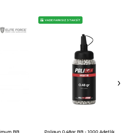
VADE FARKSIZ 3 TAKSİT
›
mimum BB
Poligun 0.48gr BB - 1000 Adetlik