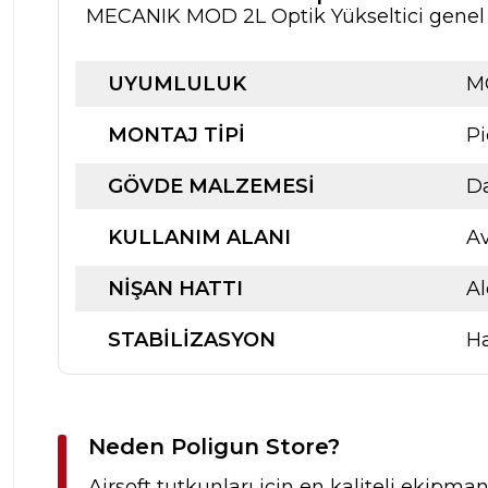
MECANIK MOD 2L Optik Yükseltici genel öz
UYUMLULUK
M
MONTAJ TIPI
Pi
GÖVDЕ MALZEMESI
Da
KULLANIM ALANI
Av
NIŞAN HATTI
Al
STABILIZASYON
Ha
Neden Poligun Store?
Airsoft tutkunları için en kaliteli ekipma