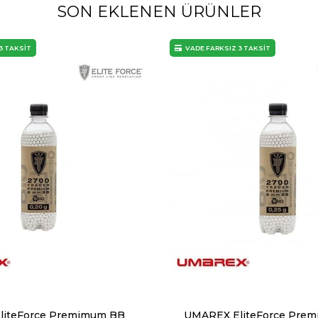
SON EKLENEN ÜRÜNLER
3 TAKSİT
VADE FARKSIZ 3 TAKSİT
liteForce Premimum BB
UMAREX EliteForce Pre