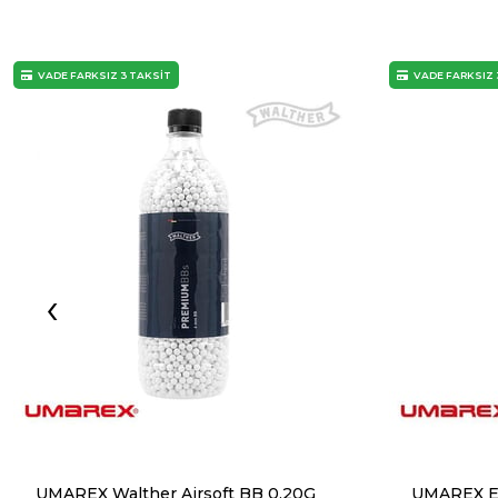
VADE FARKSIZ 3 TAKSİT
VADE FARKSIZ 
‹
UMAREX Walther Airsoft BB 0,20G
UMAREX E