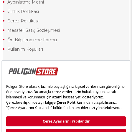
Aydınlatma Metni
Gizlilik Politikası
Çerez Politikası
Mesafeli Satış Sözleşmesi
Ön Bilgilendirme Formu
Kullanım Koşulları
18 yaşından küçük olduğunuz halde siteye girerseniz ve mesafeli satış
sözleşmesinde yer alan hükümlere ters düşerseniz, yaşla ilgili
kısıtlamalardan dolayı oluşabilecek herhangi bir durumda doğacak yasal
sorumluluk ve yükümlülükler tamamen tarafınıza ait olacak ve cezai
yaptırıma tabi tutulabileceksiniz.
Yasa gereği 18 yaşından küçük olanların sitemizi görüntülemesi ve
alışveriş yapmaları yasaktır. Konuyla ilgili olarak site kullanım
sözleşmemimizi okuyabilirsiniz.
Copyright © poligunstore.com Tüm Hakları Saklıdır.
Ticimax
Tarafından Hazırlanmıştır.