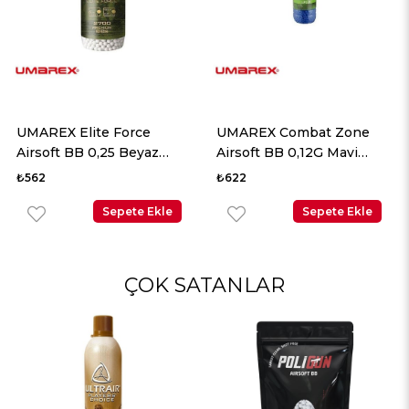
UMAREX Elite Force
UMAREX Combat Zone
Airsoft BB 0,25 Beyaz
Airsoft BB 0,12G Mavi
2700 Adet
5000 Adet
₺562
₺622
Sepete Ekle
Sepete Ekle
ÇOK SATANLAR