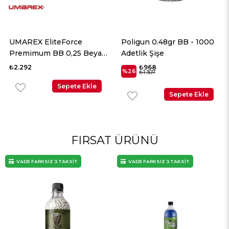
UMAREX EliteForce
Poligun 0.48gr BB - 1000
Premimum BB 0,25 Beyaz
Adetlik Şişe
2700 Adet
₺2.292
₺968
%26
₺1.307
Sepete Ekle
Sepete Ekle
FIRSAT ÜRÜNÜ
VADE FARKSIZ 3 TAKSİT
VADE FARKSIZ 3 TAKSİT