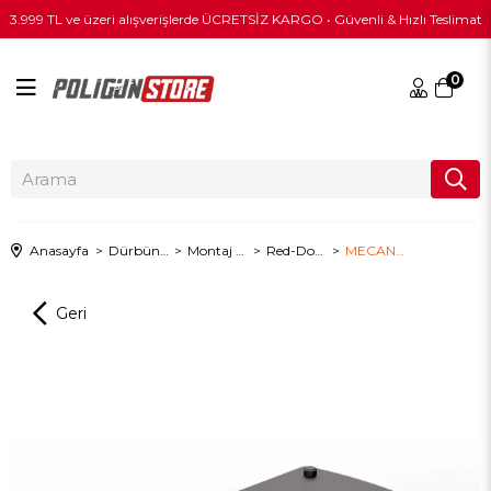
3.999 TL ve üzeri alışverişlerde ÜCRETSİZ KARGO • Güvenli & Hızlı Teslimat
0
Anasayfa
Dürbün & Optik
Montaj Aparatları
Red-Dot Ayakları
MECANIK MOD 1H Optik Yükseltici