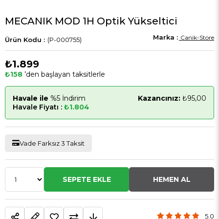
MECANIK MOD 1H Optik Yükseltici
Canik-Store
(P-000755)
₺1.899
₺158
’den başlayan taksitlerle
Havale ile
%5 İndirim
Kazancınız:
₺95,00
Havale Fiyatı :
₺1.804
Vade Farksız 3 Taksit
5.0