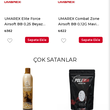
UMAREX Elite Force
UMAREX Combat Zone
Airsoft BB 0,25 Beyaz
Airsoft BB 0,12G Mavi
2700 Adet
5000 Adet
₺562
₺622
Sepete Ekle
Sepete Ekle
ÇOK SATANLAR