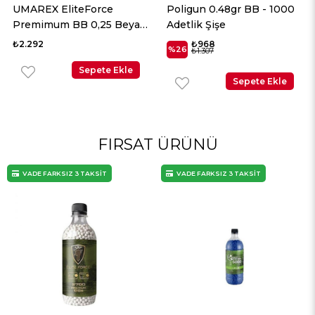
UMAREX EliteForce
Poligun 0.48gr BB - 1000
Premimum BB 0,25 Beyaz
Adetlik Şişe
2700 Adet
₺2.292
₺968
%26
₺1.307
Sepete Ekle
Sepete Ekle
FIRSAT ÜRÜNÜ
VADE FARKSIZ 3 TAKSİT
VADE FARKSIZ 3 TAKSİT