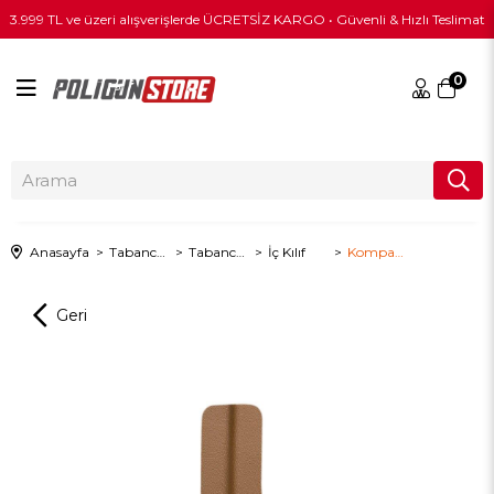
3.999 TL ve üzeri alışverişlerde ÜCRETSİZ KARGO • Güvenli & Hızlı Teslimat
0
Anasayfa
Tabanca & Tüfek Ekipmanları
Tabanca Kılıfları
İç Kılıf
Kompakt Boy Uyumlu Kydex Tabanca Kılıfı / SAHRA / İÇ