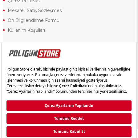
Çerez Politikası
Mesafeli Satış Sözleşmesi
Ön Bilgilendirme Formu
Kullanım Koşulları
18 yaşından küçük olduğunuz halde siteye girerseniz ve mesafeli satış
sözleşmesinde yer alan hükümlere ters düşerseniz, yaşla ilgili
kısıtlamalardan dolayı oluşabilecek herhangi bir durumda doğacak yasal
sorumluluk ve yükümlülükler tamamen tarafınıza ait olacak ve cezai
yaptırıma tabi tutulabileceksiniz.
Yasa gereği 18 yaşından küçük olanların sitemizi görüntülemesi ve
alışveriş yapmaları yasaktır. Konuyla ilgili olarak site kullanım
sözleşmemimizi okuyabilirsiniz.
Copyright © poligunstore.com Tüm Hakları Saklıdır.
Ticimax
Tarafından Hazırlanmıştır.