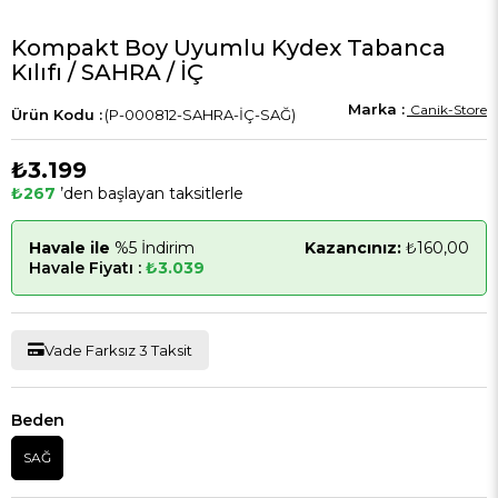
Kompakt Boy Uyumlu Kydex Tabanca
Kılıfı / SAHRA / İÇ
Canik-Store
(P-000812-SAHRA-İÇ-SAĞ)
₺3.199
₺267
’den başlayan taksitlerle
Havale ile
%5 İndirim
Kazancınız:
₺160,00
Havale Fiyatı :
₺3.039
Vade Farksız 3 Taksit
Beden
SAĞ