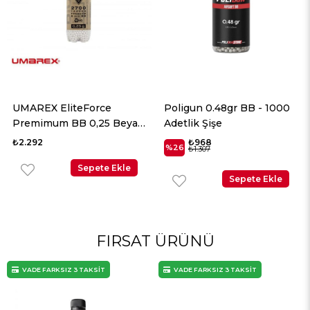
Poligun 0.48gr BB - 1000
Poligun 0.45gr BB - 1000
Adetlik Şişe
Adetlik Şişe
₺968
₺784
%26
%26
₺1.307
₺1.058
Sepete Ekle
Sepete Ekle
FIRSAT ÜRÜNÜ
VADE FARKSIZ 3 TAKSİT
VADE FARKSIZ 3 TAKSİT