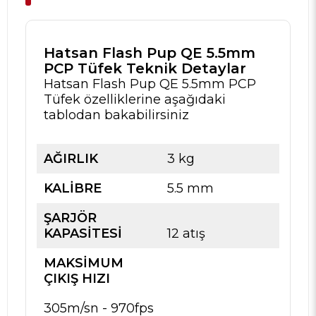
Hatsan Flash Pup QE 5.5mm
PCP Tüfek Teknik Detaylar
Hatsan Flash Pup QE 5.5mm PCP
Tüfek özelliklerine aşağıdaki
tablodan bakabilirsiniz
AĞIRLIK
3 kg
KALIBRE
5.5 mm
ŞARJÖR
KAPASITESI
12 atış
MAKSIMUM
ÇIKIŞ HIZI
305m/sn - 970fps