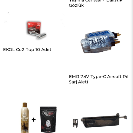
Taşıma Çantası + Balistik
Gözlük
EKOL Co2 Tüp 10 Adet
EMR 7.4V Type-C Airsoft Pil
Şarj Aleti