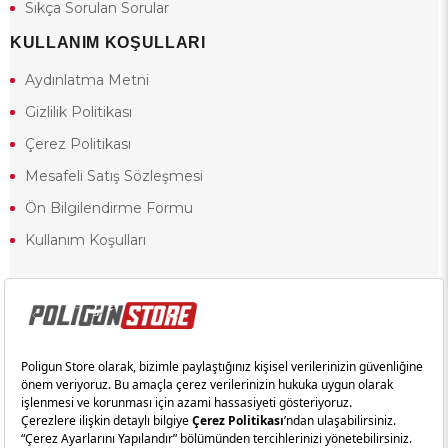
Sıkça Sorulan Sorular
KULLANIM KOŞULLARI
Aydınlatma Metni
Gizlilik Politikası
Çerez Politikası
Mesafeli Satış Sözleşmesi
Ön Bilgilendirme Formu
Kullanım Koşulları
18 yaşından küçük olduğunuz halde siteye girerseniz ve mesafeli satış
sözleşmesinde yer alan hükümlere ters düşerseniz, yaşla ilgili
kısıtlamalardan dolayı oluşabilecek herhangi bir durumda doğacak yasal
sorumluluk ve yükümlülükler tamamen tarafınıza ait olacak ve cezai
yaptırıma tabi tutulabileceksiniz.
Yasa gereği 18 yaşından küçük olanların sitemizi görüntülemesi ve
alışveriş yapmaları yasaktır. Konuyla ilgili olarak site kullanım
sözleşmemimizi okuyabilirsiniz.