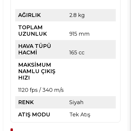
AĞIRLIK
2.8 kg
TOPLAM
UZUNLUK
915 mm
HAVA TÜPÜ
HACMI
165 cc
MAKSIMUM
NAMLU ÇIKIŞ
HIZI
1120 fps / 340 m/s
RENK
Siyah
ATIŞ MODU
Tek Atış