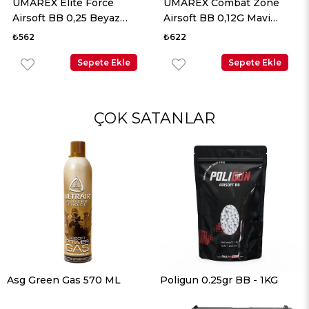
UMAREX Combat Zone
UMAREX Combat Zone
Airsoft BB 0,12G Mavi
Airsoft BB 0,12G Sarı 5000
5000 Adet
Adet
₺622
₺622
Sepete Ekle
Sepete Ekle
ÇOK SATANLAR
Asg Green Gas 570 ML
Poligun 0.25gr BB - 1KG