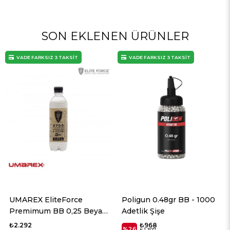
SON EKLENEN ÜRÜNLER
VADE FARKSIZ 3 TAKSİT
VADE FARKSIZ 3 TAKSİT
Poligun 0.48gr BB - 1000
Poligun 0.45gr BB - 1000
Adetlik Şişe
Adetlik Şişe
₺968
₺784
%26
%26