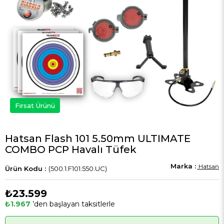
Fırsat Ürünü
Hatsan Flash 101 5.50mm ULTIMATE
COMBO PCP Havalı Tüfek
Hatsan
(500.1.F101.550.UC)
₺23.599
₺1.967
’den başlayan taksitlerle