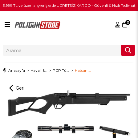
3.999 TL ve üzeri alışverişlerde ÜCRETSİZ KARGO • Güvenli & Hızlı Teslimat
0
Anasayfa
Havalı & PCP
PCP Tüfekler
Hatsan Flash 101 5.50mm ULTIMATE COMBO PCP Havalı Tüfek