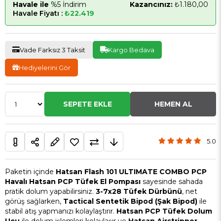
Havale ile
%5 İndirim
Kazancınız:
₺1.180,00
Havale Fiyatı :
₺22.419
Vade Farksız 3 Taksit
Kargo Bedava
Hediyelerini Gör
5.0
Paketin içinde
Hatsan Flash 101 ULTIMATE COMBO PCP
Havalı
Hatsan PCP Tüfek El Pompası
sayesinde sahada
pratik dolum yapabilirsiniz.
3-7x28 Tüfek Dürbünü
, net
görüş sağlarken,
Tactical Sentetik Bipod (Şak Bipod)
ile
stabil atış yapmanızı kolaylaştırır.
Hatsan PCP Tüfek Dolum
Ucu
ile dolum işlemleri kolaylaşır ve
Hatsan Airstripper