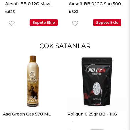
i
Airsoft BB 0,12G Sarı 5000
Adet
₺623
₺425
%19
₺523
kle
Sepete Ekle
Sepete Ek
ÇOK SATANLAR
Asg Green Gas 570 ML
Poligun 0.25gr BB - 1KG