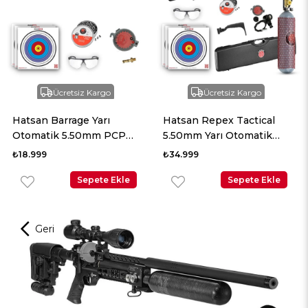
Ücretsiz Kargo
Ücretsiz Kargo
Hatsan Repex Tactical
Hatsan Blitz Full Auto
5.50mm Yarı Otomatik
6.35mm PCP Havalı Tüfek
PCP Havalı Tüfek
₺34.999
₺51.999
Sepete Ekle
Sepete Ekle