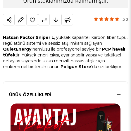
Ürün stoklarımızda kalmamıştır.
5.0
Hatsan Factor Sniper L
, yüksek kapasiteli karbon fiber tüpü,
regülatörlü sistemi ve sessiz atış imkanı sağlayan
QuietEnergy
namlusu ile profesyonel seviye bir
PCP havalı
tüfek
tir. Yüksek enerji çıkışı, ayarlanabilir yapısı ve taktiksel
detayları sayesinde uzun menzilli hassas atışlar için
mükemmel bir tercih sunar.
Poligun Store
’da sizi bekliyor.
ÜRÜN ÖZELLIKLERI