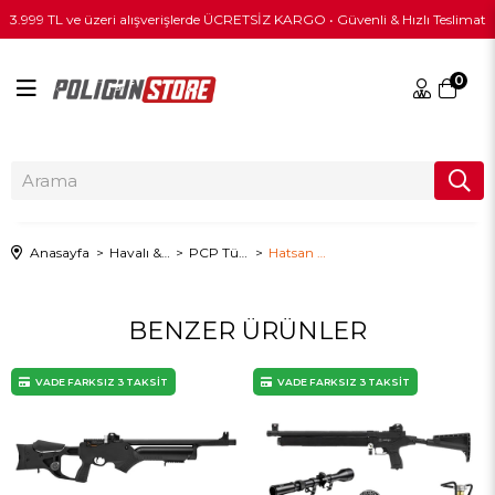
3.999 TL ve üzeri alışverişlerde ÜCRETSİZ KARGO • Güvenli & Hızlı Teslimat
0
Anasayfa
Havalı & PCP
PCP Tüfekler
Hatsan Factor Sniper Long 6.35mm PCP Havalı Tüfek
BENZER ÜRÜNLER
VADE FARKSIZ 3 TAKSİT
VADE FARKSIZ 3 TAKSİT