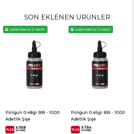
SON EKLENEN ÜRÜNLER
VADE FARKSIZ 3 TAKSİT
VADE FARKSIZ 3 TAKSİT
1000
Poligun 0.45gr BB - 1000
Poligun 0.40gr BB - 1
Adetlik Şişe
Adetlik Şişe
₺784
₺636
%26
%26
₺1.058
₺859