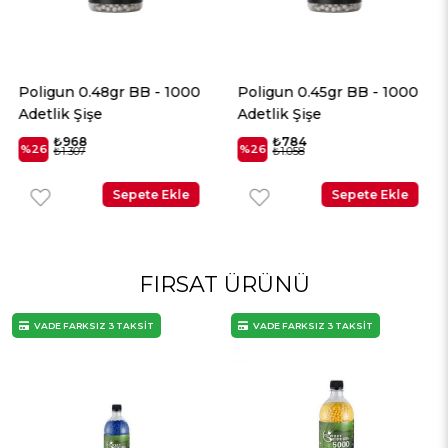
Poligun 0.48gr BB - 1000
Poligun 0.45gr BB - 1000
Adetlik Şişe
Adetlik Şişe
₺968
₺784
%26
%26
₺1.307
₺1.058
Sepete Ekle
Sepete Ekle
FIRSAT ÜRÜNÜ
VADE FARKSIZ 3 TAKSİT
VADE FARKSIZ 3 TAKSİT