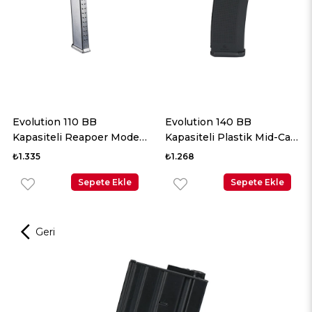
Evolution 110 BB
Evolution 140 BB
Kapasiteli Reapoer Model
Kapasiteli Plastik Mid-Cap
Mid-Cap Şarjör
Şarjör
₺1.335
₺1.268
Sepete Ekle
Sepete Ekle