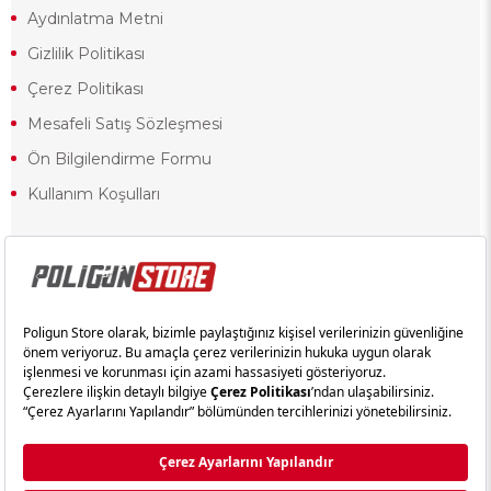
Aydınlatma Metni
Gizlilik Politikası
Çerez Politikası
Mesafeli Satış Sözleşmesi
Ön Bilgilendirme Formu
Kullanım Koşulları
18 yaşından küçük olduğunuz halde siteye girerseniz ve mesafeli satış
sözleşmesinde yer alan hükümlere ters düşerseniz, yaşla ilgili
kısıtlamalardan dolayı oluşabilecek herhangi bir durumda doğacak yasal
sorumluluk ve yükümlülükler tamamen tarafınıza ait olacak ve cezai
yaptırıma tabi tutulabileceksiniz.
Yasa gereği 18 yaşından küçük olanların sitemizi görüntülemesi ve
alışveriş yapmaları yasaktır. Konuyla ilgili olarak site kullanım
sözleşmemimizi okuyabilirsiniz.
Copyright © poligunstore.com Tüm Hakları Saklıdır.
Ticimax
Tarafından Hazırlanmıştır.