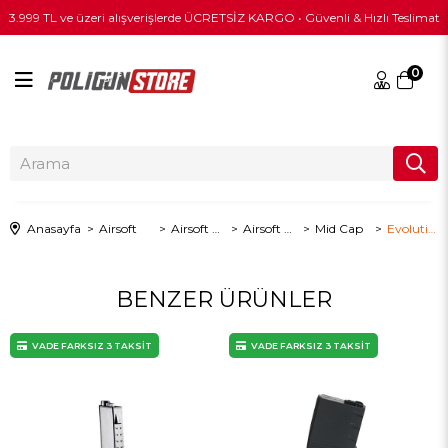
3.999 TL ve üzeri alışverişlerde ÜCRETSİZ KARGO • Güvenli & Hızlı Teslimat
0
Anasayfa
Airsoft
Airsoft Şarjör
Airsoft Tüfek Şarjörleri
Mid Cap
Evolution 140 BB Kapasiteli Metal Mid-Cap Şarjör
BENZER ÜRÜNLER
VADE FARKSIZ 3 TAKSİT
VADE FARKSIZ 3 TAKSİT