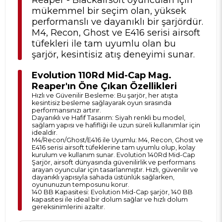
mükemmel bir seçim olan, yüksek
performanslı ve dayanıklı bir şarjördür.
M4, Recon, Ghost ve E416 serisi airsoft
tüfekleri ile tam uyumlu olan bu
şarjör, kesintisiz atış deneyimi sunar.
Evolution 110Rd Mid-Cap Mag.
Reaper'ın Öne Çıkan Özellikleri
Hızlı ve Güvenilir Besleme: Bu şarjör, her atışta
kesintisiz besleme sağlayarak oyun sırasında
performansınızı artırır.
Dayanıklı ve Hafif Tasarım: Siyah renkli bu model,
sağlam yapısı ve hafifliği ile uzun süreli kullanımlar için
idealdir.
M4/Recon/Ghost/E416 ile Uyumlu: M4, Recon, Ghost ve
E416 serisi airsoft tüfeklerine tam uyumlu olup, kolay
kurulum ve kullanım sunar. Evolution 140Rd Mid-Cap
Şarjör, airsoft dünyasında güvenilirlik ve performans
arayan oyuncular için tasarlanmıştır. Hızlı, güvenilir ve
dayanıklı yapısıyla sahada üstünlük sağlarken,
oyununuzun temposunu korur.
140 BB Kapasitesi: Evolution Mid-Cap şarjör, 140 BB
kapasitesi ile ideal bir dolum sağlar ve hızlı dolum
gereksinimlerini azaltır.