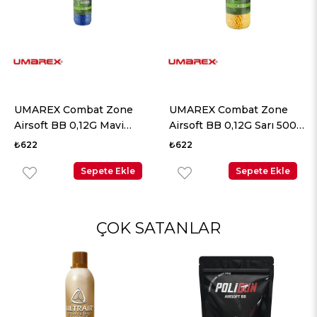
UMAREX Combat Zone
UMAREX Combat Zone
Airsoft BB 0,12G Mavi
Airsoft BB 0,12G Sarı 5000
5000 Adet
Adet
₺622
₺622
Sepete Ekle
Sepete Ekle
ÇOK SATANLAR