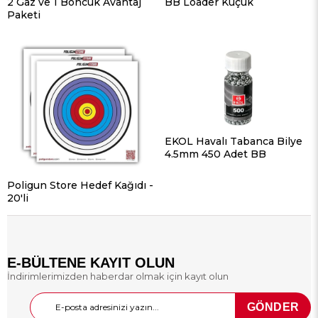
2 Gaz ve 1 Boncuk Avantaj
BB Loader Küçük
Paketi
EKOL Havalı Tabanca Bilye
4.5mm 450 Adet BB
Poligun Store Hedef Kağıdı -
20'li
E-BÜLTENE KAYIT OLUN
İndirimlerimizden haberdar olmak için kayıt olun
GÖNDER