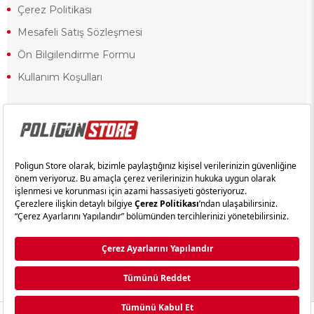
Çerez Politikası
Mesafeli Satış Sözleşmesi
Ön Bilgilendirme Formu
Kullanım Koşulları
18 yaşından küçük olduğunuz halde siteye girerseniz ve mesafeli satış
sözleşmesinde yer alan hükümlere ters düşerseniz, yaşla ilgili
kısıtlamalardan dolayı oluşabilecek herhangi bir durumda doğacak yasal
sorumluluk ve yükümlülükler tamamen tarafınıza ait olacak ve cezai
yaptırıma tabi tutulabileceksiniz.
Yasa gereği 18 yaşından küçük olanların sitemizi görüntülemesi ve
alışveriş yapmaları yasaktır. Konuyla ilgili olarak site kullanım
sözleşmemimizi okuyabilirsiniz.
Copyright © poligunstore.com Tüm Hakları Saklıdır.
Ticimax
Tarafından Hazırlanmıştır.