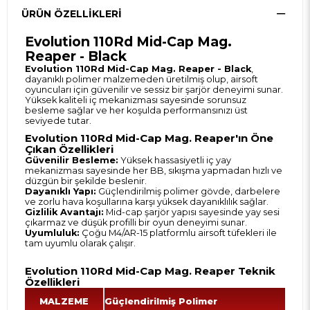
ÜRÜN ÖZELLIKLERI
Evolution 110Rd Mid-Cap Mag.
Reaper - Black
Evolution 110Rd Mid-Cap Mag. Reaper - Black
,
dayanıklı polimer malzemeden üretilmiş olup, airsoft
oyuncuları için güvenilir ve sessiz bir şarjör deneyimi sunar.
Yüksek kaliteli iç mekanizması sayesinde sorunsuz
besleme sağlar ve her koşulda performansınızı üst
seviyede tutar.
Evolution 110Rd Mid-Cap Mag. Reaper'ın Öne
Çıkan Özellikleri
Güvenilir Besleme:
Yüksek hassasiyetli iç yay
mekanizması sayesinde her BB, sıkışma yapmadan hızlı ve
düzgün bir şekilde beslenir.
Dayanıklı Yapı:
Güçlendirilmiş polimer gövde, darbelere
ve zorlu hava koşullarına karşı yüksek dayanıklılık sağlar.
Gizlilik Avantajı:
Mid-cap şarjör yapısı sayesinde yay sesi
çıkarmaz ve düşük profilli bir oyun deneyimi sunar.
Uyumluluk:
Çoğu M4/AR-15 platformlu airsoft tüfekleri ile
tam uyumlu olarak çalışır.
Evolution 110Rd Mid-Cap Mag. Reaper Teknik
Özellikleri
MALZEME
Güçlendirilmiş Polimer