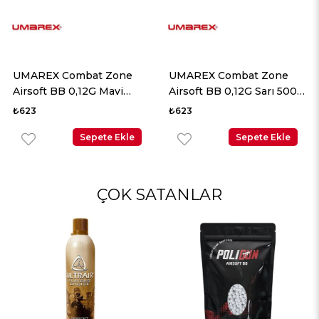
UMAREX Combat Zone
UMAREX Combat Zone
Airsoft BB 0,12G Mavi
Airsoft BB 0,12G Sarı 5000
5000 Adet
Adet
₺623
₺623
Sepete Ekle
Sepete Ekle
ÇOK SATANLAR