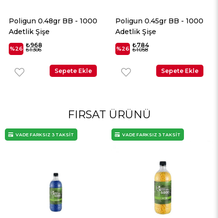
Poligun 0.48gr BB - 1000
Poligun 0.45gr BB - 1000
Adetlik Şişe
Adetlik Şişe
₺968
₺784
%26
%26
₺1.306
₺1.058
Sepete Ekle
Sepete Ekle
FIRSAT ÜRÜNÜ
VADE FARKSIZ 3 TAKSİT
VADE FARKSIZ 3 TAKSİT