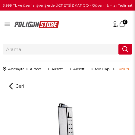
3.999 TL ve üzeri alışverişlerde ÜCRETSİZ KARGO • Güvenli & Hızlı Teslimat
0
Anasayfa
Airsoft
Airsoft Şarjör
Airsoft Tüfek Şarjörleri
Mid Cap
Evolution 110 BB Kapasiteli Reapoer Model Mid-Cap Şarjör