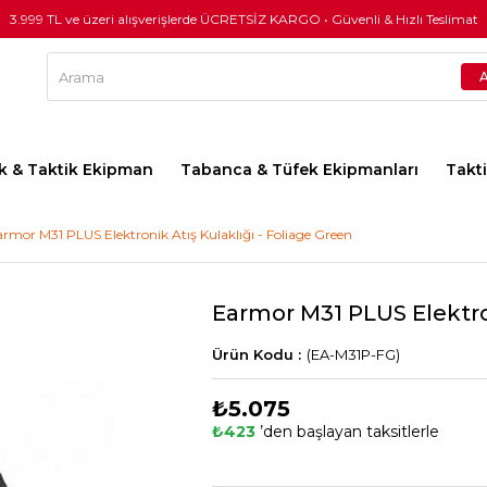
3.999 TL ve üzeri alışverişlerde ÜCRETSİZ KARGO • Güvenli & Hızlı Teslimat
lık & Taktik Ekipman
Tabanca & Tüfek Ekipmanları
Takt
rmor M31 PLUS Elektronik Atış Kulaklığı - Foliage Green
Earmor M31 PLUS Elektron
(EA-M31P-FG)
₺5.075
₺423
’den başlayan taksitlerle