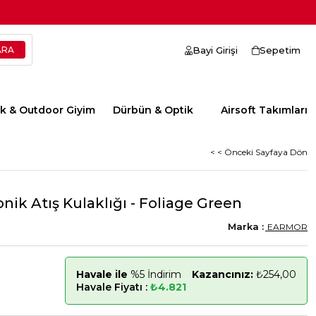
Bayi Girişi
Sepetim
ik & Outdoor Giyim
Dürbün & Optik
Airsoft Takımları
< < Önceki Sayfaya Dön
ik Atış Kulaklığı - Foliage Green
EARMOR
Havale ile
%5 İndirim
Kazancınız:
₺254,00
Havale Fiyatı :
₺4.821