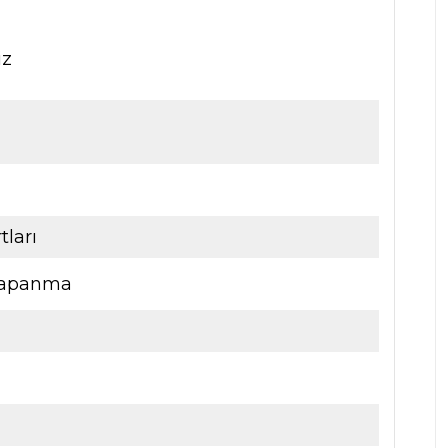
iz
tları
 kapanma