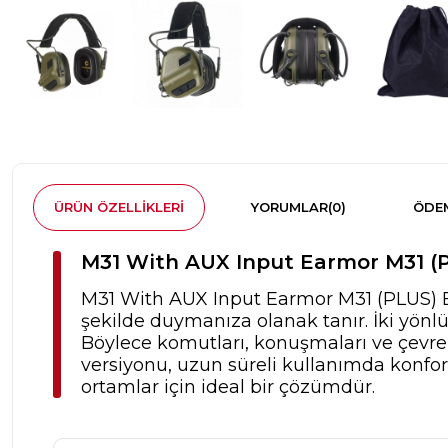
ÜRÜN ÖZELLIKLERI
YORUMLAR
(0)
ÖDEM
M31 With AUX Input Earmor M31 (PLU
M31 With AUX Input Earmor M31 (PLUS) Elek
şekilde duymanıza olanak tanır. İki yönlü m
Böylece komutları, konuşmaları ve çevre s
versiyonu, uzun süreli kullanımda konforu 
ortamlar için ideal bir çözümdür.