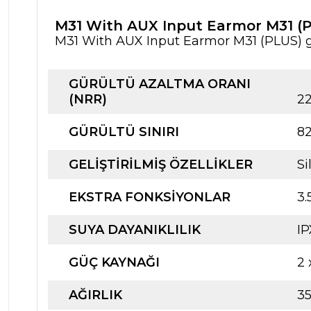
M31 With AUX Input Earmor M31 (P
M31 With AUX Input Earmor M31 (PLUS) gen
GÜRÜLTÜ AZALTMA ORANI
(NRR)
2
GÜRÜLTÜ SINIRI
82
GELIŞTIRILMIŞ ÖZELLIKLER
Si
EKSTRA FONKSIYONLAR
3.
SUYA DAYANIKLILIK
IP
GÜÇ KAYNAĞI
2 
AĞIRLIK
35