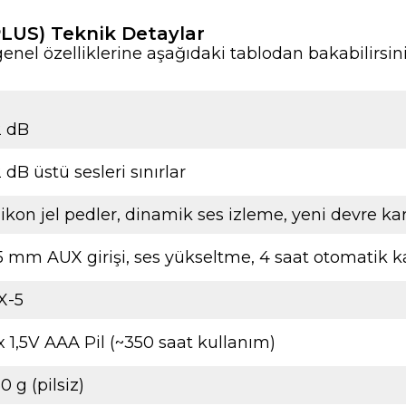
LUS) Teknik Detaylar
el özelliklerine aşağıdaki tablodan bakabilirsin
2 dB
 dB üstü sesleri sınırlar
likon jel pedler, dinamik ses izleme, yeni devre kar
5 mm AUX girişi, ses yükseltme, 4 saat otomatik
X-5
x 1,5V AAA Pil (~350 saat kullanım)
0 g (pilsiz)