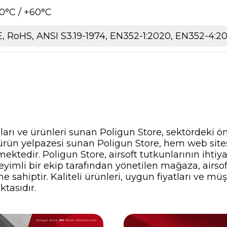
0°C / +60°C
, RoHS, ANSI S3.19-1974, EN352-1:2020, EN352-4:
nları ve ürünleri sunan Poligun Store, sektördeki ö
ir ürün yelpazesi sunan Poligun Store, hem web si
ektedir. Poligun Store, airsoft tutkunlarının ihti
yimli bir ekip tarafından yönetilen mağaza, airsof
 sahiptir. Kaliteli ürünleri, uygun fiyatları ve müş
ktasıdır.