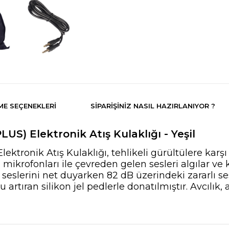
E SEÇENEKLERI
SIPARIŞINIZ NASIL HAZIRLANIYOR ?
S) Elektronik Atış Kulaklığı - Yeşil
tronik Atış Kulaklığı, tehlikeli gürültülere karşı
ikrofonları ile çevreden gelen sesleri algılar ve kul
eslerini net duyarken 82 dB üzerindeki zararlı sesl
artıran silikon jel pedlerle donatılmıştır. Avcılık, 