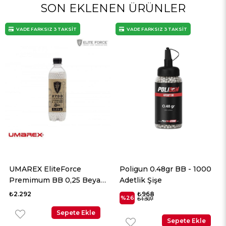
SON EKLENEN ÜRÜNLER
VADE FARKSIZ 3 TAKSİT
VADE FARKSIZ 3 TAKSİT
UMAREX EliteForce
Poligun 0.48gr BB - 1000
Premimum BB 0,25 Beyaz
Adetlik Şişe
2700 Adet
₺2.292
₺968
%26
₺1.307
Sepete Ekle
Sepete Ekle