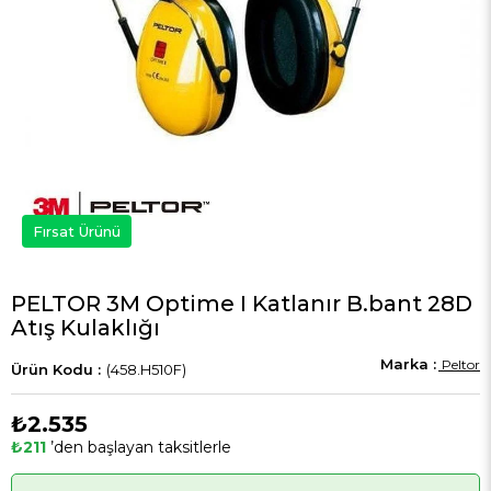
Fırsat Ürünü
PELTOR 3M Optime I Katlanır B.bant 28D
Atış Kulaklığı
Peltor
(458.H510F)
₺2.535
₺211
’den başlayan taksitlerle