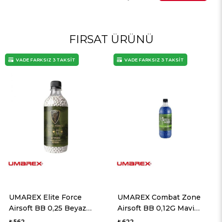
FIRSAT ÜRÜNÜ
VADE FARKSIZ 3 TAKSİT
VADE FARKSIZ 3 TAKSİT
UMAREX Elite Force
UMAREX Combat Zone
Airsoft BB 0,25 Beyaz
Airsoft BB 0,12G Mavi
2700 Adet
5000 Adet
₺562
₺622