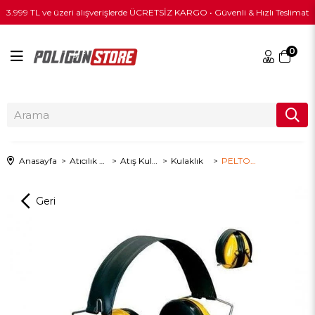
3.999 TL ve üzeri alışverişlerde ÜCRETSİZ KARGO • Güvenli & Hızlı Teslimat
0
Anasayfa
Atıcılık & Taktik Ekipman
Atış Kulaklıkları
Kulaklık
PELTOR 3M Optime I Katlanır B.bant 28D Atış Kulaklığı