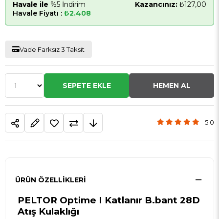
Havale ile
%5 İndirim
Kazancınız:
₺127,00
Havale Fiyatı :
₺2.408
Vade Farksız 3 Taksit
5.0
ÜRÜN ÖZELLIKLERI
PELTOR Optime I Katlanır B.bant 28D
Atış Kulaklığı