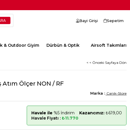
Bayi Girişi
Sepetim
ik & Outdoor Giyim
Dürbün & Optik
Airsoft Takımları
< < Önceki Sayfaya Dön
ş Atım Ölçer NON / RF
Canik-Store
Havale ile
%5 İndirim
Kazancınız:
₺619,00
Havale Fiyatı :
₺11.770