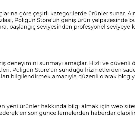
çlarına göre çeşitli kategorilerde ürünler sunar. Ai
zlası, Poligun Store'un geniş ürün yelpazesinde b
 sıra, başlangıç seviyesinden profesyonel seviyeye
veriş deneyimini sunmayı amaçlar. Hızlı ve güvenli
tleri, Poligun Store'un sunduğu hizmetlerden sadece
nları bilgilendirmek amacıyla düzenli olarak blog ya
n yeni ürünler hakkında bilgi almak için web sitesi
ederek en son güncellemelerden haberdar olabilir