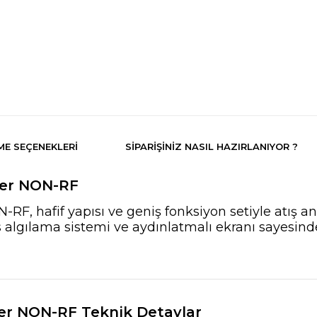
E SEÇENEKLERI
SIPARIŞINIZ NASIL HAZIRLANIYOR ?
çer NON-RF
RF, hafif yapısı ve geniş fonksiyon setiyle atış a
algılama sistemi ve aydınlatmalı ekranı sayesinde
çer NON-RF Teknik Detaylar