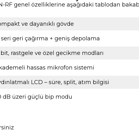
RF genel özelliklerine aşağıdaki tablodan bakabi
ompakt ve dayanıklı gövde
 seri geri çağırma + geniş depolama
bit, rastgele ve özel gecikme modları
kademeli hassas mikrofon sistemi
dınlatmalı LCD – süre, split, atım bilgisi
0 dB üzeri güçlü bip modu
rsiniz