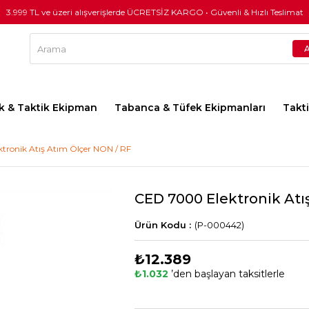
3.999 TL ve üzeri alışverişlerde ÜCRETSİZ KARGO • Güvenli & Hızlı Teslimat
lık & Taktik Ekipman
Tabanca & Tüfek Ekipmanları
Takt
tronik Atış Atım Ölçer NON / RF
CED 7000 Elektronik Atı
(P-000442)
₺12.389
₺1.032
’den başlayan taksitlerle