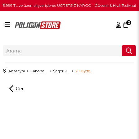
3.999 TL ve üzeri alışverişlerde ÜCRETSİZ KARGO • Güvenli & Hızlı Teslimat
0
Anasayfa
Tabanca & Tüfek Ekipmanları
Şarjör Kılıfları
2'li Kydex Şarjör Kılıfı - SAHRA-DIŞ