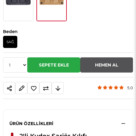
Beden
SAĞ
5.0
ÜRÜN ÖZELLIKLERI
2'li Kydex Şarjör Kılıfı