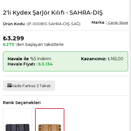
2'li Kydex Şarjör Kılıfı - SAHRA-DIŞ
Canik-Store
(P-000813-SAHRA-DIŞ-SAĞ)
₺3.299
₺275
’den başlayan taksitlerle
Havale ile
%5 İndirim
Kazancınız:
₺165,00
Havale Fiyatı :
₺3.134
Vade Farksız 3 Taksit
Renk Seçenekleri