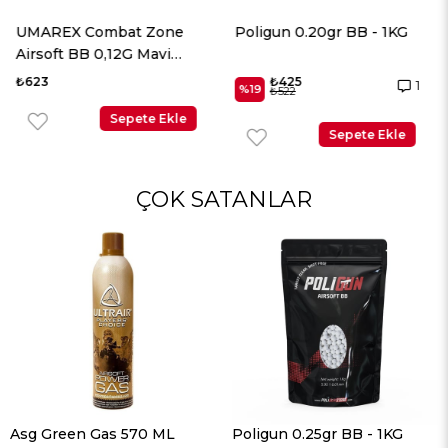
Poligun 0.20gr BB - 1KG
UMAREX Elite Force
Airsoft BB 0,20 Beyaz
2700 Adet
₺425
₺498
1
%19
₺522
Sepete Ekle
Sepete Ekle
ÇOK SATANLAR
Asg Green Gas 570 ML
Poligun 0.25gr BB - 1KG