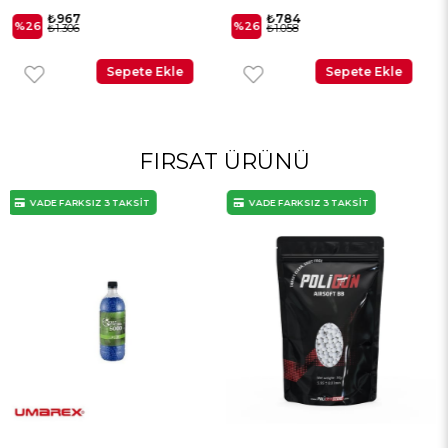
₺784
₺636
%26
%26
₺1.058
₺859
Sepete Ekle
Sepete Ekle
FIRSAT ÜRÜNÜ
VADE FARKSIZ 3 TAKSİT
VADE FARKSIZ 3 TAKSİT