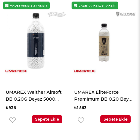
VADE FARKSIZ 3 TAKSİT
VADE FARKSIZ 3 TAKSİT
UMAREX Walther Airsoft
UMAREX EliteForce
BB 0,20G Beyaz 5000
Premimum BB 0,20 Beyaz
Adet
2700 Adet
₺936
₺1.563
Sepete Ekle
Sepete Ekle