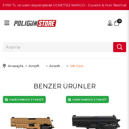
3.999 TL ve üzeri alışverişlerde ÜCRETSİZ KARGO • Güvenli & Hızlı Teslimat
0
Anasayfa
Airsoft
Airsoft Tabanca
We Glock 17 Gen4 Tan + Green Gas + 0.20gr BB + Taşıma Çantası + Balistik Gözlük
BENZER ÜRÜNLER
VADE FARKSIZ 3 TAKSİT
VADE FARKSIZ 3 TAKSİT