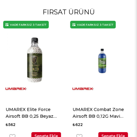
FIRSAT ÜRÜNÜ
VADE FARKSIZ 3 TAKSİT
VADE FARKSIZ 3 TAKSİT
UMAREX Elite Force
UMAREX Combat Zone
Airsoft BB 0,25 Beyaz
Airsoft BB 0,12G Mavi
2700 Adet
5000 Adet
₺562
₺622
Sepete Ekle
Sepete Ekle