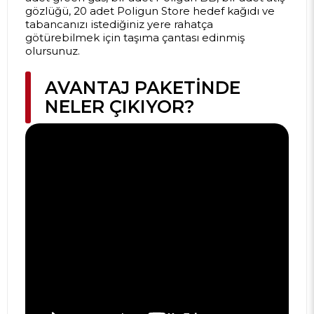
gözlüğü, 20 adet Poligun Store hedef kağıdı ve
tabancanızı istediğiniz yere rahatça
götürebilmek için taşıma çantası edinmiş
olursunuz.
AVANTAJ PAKETINDE
NELER ÇIKIYOR?