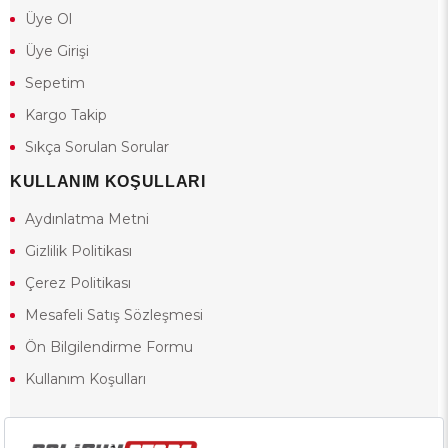
Üye Ol
Üye Girişi
Sepetim
Kargo Takip
Sıkça Sorulan Sorular
KULLANIM KOŞULLARI
Aydınlatma Metni
Gizlilik Politikası
Çerez Politikası
Mesafeli Satış Sözleşmesi
Ön Bilgilendirme Formu
Kullanım Koşulları
18 yaşından küçük olduğunuz halde siteye girerseniz ve mesafeli satış
sözleşmesinde yer alan hükümlere ters düşerseniz, yaşla ilgili