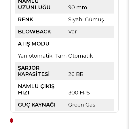
NAMLU
UZUNLUĞU
90 mm
RENK
Siyah, Gümüş
BLOWBACK
Var
ATIŞ MODU
Yarı otomatik, Tam Otomatik
ŞARJÖR
KAPASİTESİ
26 BB
NAMLU ÇIKIŞ
HIZI
300 FPS
GÜÇ KAYNAĞI
Green Gas