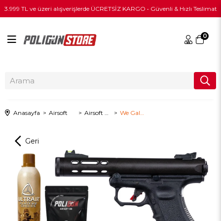
3.999 TL ve üzeri alışverişlerde ÜCRETSİZ KARGO • Güvenli & Hızlı Teslimat
0
Anasayfa
Airsoft
Airsoft Tabanca
We Galaxy GBB Siyah + Green Gas + 0.20gr BB + Taşıma Çantası + Balistik Gözlük