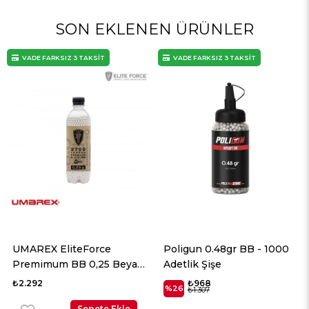
SON EKLENEN ÜRÜNLER
VADE FARKSIZ 3 TAKSİT
VADE FARKSIZ 3 TAKSİT
Poligun 0.48gr BB - 1000
Poligun 0.45gr BB - 1000
Adetlik Şişe
Adetlik Şişe
₺968
₺784
%26
%26
₺1.307
₺1.058