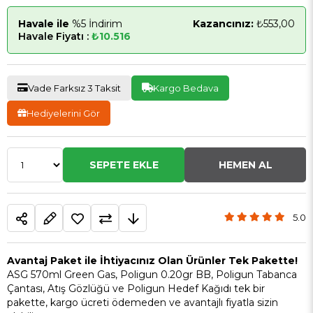
Havale ile
%5 İndirim
Kazancınız:
₺553,00
Havale Fiyatı :
₺10.516
Vade Farksız 3 Taksit
Kargo Bedava
Hediyelerini Gör
5.0
Avantaj Paket ile İhtiyacınız Olan Ürünler Tek Pakette!
ASG 570ml Green Gas, Poligun 0.20gr BB, Poligun Tabanca
Çantası, Atış Gözlüğü ve Poligun Hedef Kağıdı tek bir
pakette, kargo ücreti ödemeden ve avantajlı fiyatla sizin