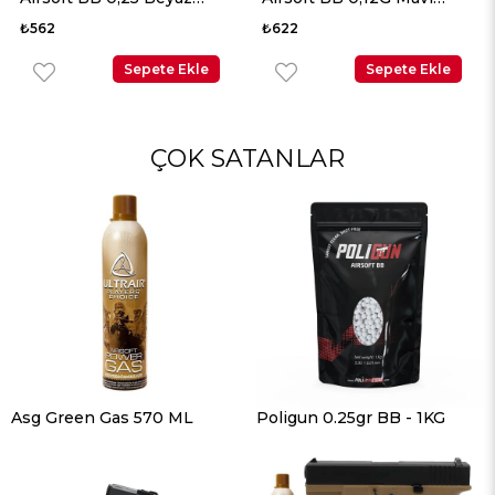
5000 Adet
Adet
₺622
₺622
Sepete Ekle
Sepete Ekle
ÇOK SATANLAR
Asg Green Gas 570 ML
Poligun 0.25gr BB - 1KG