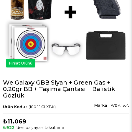
Fırsat Ürünü
We Galaxy GBB Siyah + Green Gas +
0.20gr BB + Taşıma Çantası + Balistik
Gözlük
WE Airsoft
(100.1.1.GLXBK)
₺11.069
₺922
’den başlayan taksitlerle