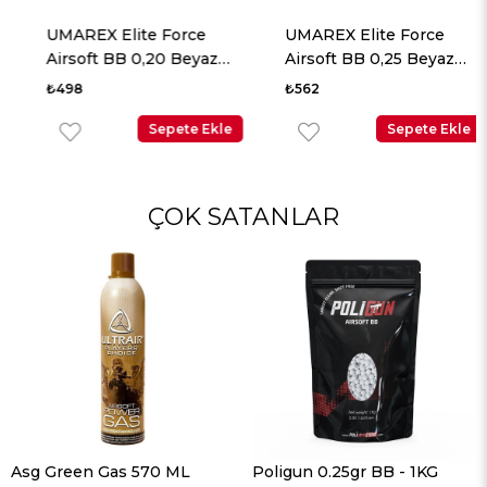
UMAREX Elite Force
UMAREX Elite Force
Airsoft BB 0,20 Beyaz
Airsoft BB 0,25 Beyaz
2700 Adet
2700 Adet
₺498
₺562
Sepete Ekle
Sepete Ekle
ÇOK SATANLAR
Asg Green Gas 570 ML
Poligun 0.25gr BB - 1KG