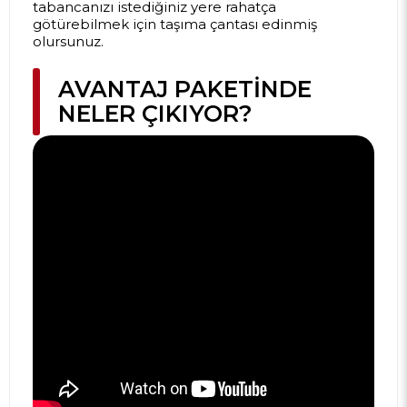
tabancanızı istediğiniz yere rahatça
götürebilmek için taşıma çantası edinmiş
olursunuz.
AVANTAJ PAKETINDE
NELER ÇIKIYOR?