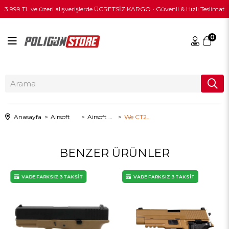
3.999 TL ve üzeri alışverişlerde ÜCRETSİZ KARGO • Güvenli & Hızlı Teslimat
0
Anasayfa
Airsoft
Airsoft Tabanca
​We CT25 Pembe Airsoft Tabanca + Green Gas + 0.20gr BB + Taşıma Çantası + Balistik Gözlük
BENZER ÜRÜNLER
VADE FARKSIZ 3 TAKSİT
VADE FARKSIZ 3 TAKSİT