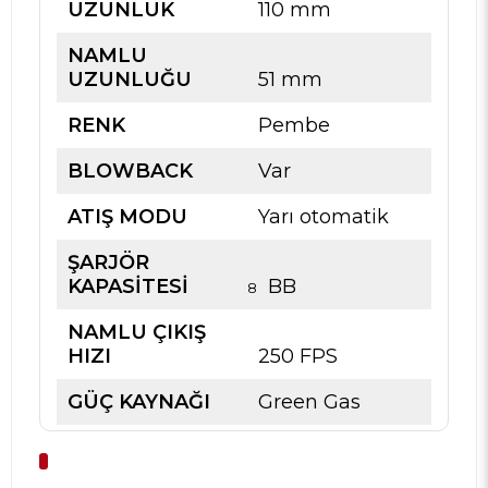
UZUNLUK
110 mm
NAMLU
UZUNLUĞU
51 mm
RENK
Pembe
BLOWBACK
Var
ATIŞ MODU
Yarı otomatik
ŞARJÖR
KAPASİTESİ
BB
8
NAMLU ÇIKIŞ
HIZI
250 FPS
GÜÇ KAYNAĞI
Green Gas