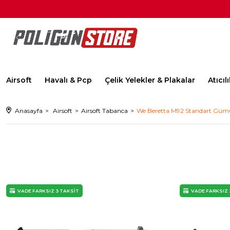
Airsoft
Havalı & Pcp
Çelik Yelekler & Plakalar
Atıcı
Anasayfa
Airsoft
Airsoft Tabanca
We Beretta M92 Standart Gümü
VADE FARKSIZ 3 TAKSİT
VADE FARKSIZ 