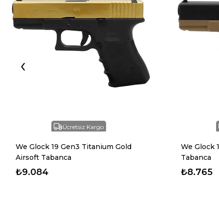
‹
Ücretsiz Kargo
We Glock 19 Gen3 Titanium Gold
We Glock 1
Airsoft Tabanca
Tabanca
₺9.084
₺8.765