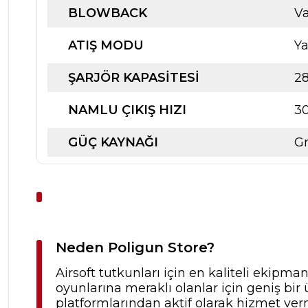
BLOWBACK
V
ATIŞ MODU
Ya
ŞARJÖR KAPASİTESİ
2
NAMLU ÇIKIŞ HIZI
3
GÜÇ KAYNAĞI
G
Neden Poligun Store?
Airsoft tutkunları için en kaliteli ekipma
oyunlarına meraklı olanlar için geniş b
platformlarından aktif olarak hizmet verm