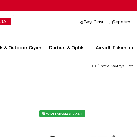
Bayi Girişi
Sepetim
ik & Outdoor Giyim
Dürbün & Optik
Airsoft Takımları
< < Önceki Sayfaya Dön
VADE FARKSIZ 3 TAKSİT