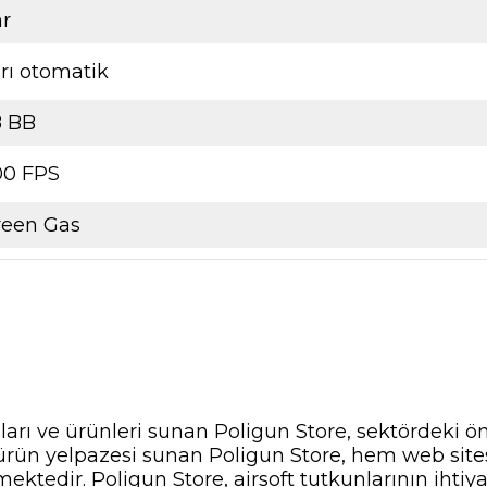
ar
rı otomatik
8 BB
00 FPS
reen Gas
nları ve ürünleri sunan Poligun Store, sektördeki ö
ir ürün yelpazesi sunan Poligun Store, hem web si
ektedir. Poligun Store, airsoft tutkunlarının ihti