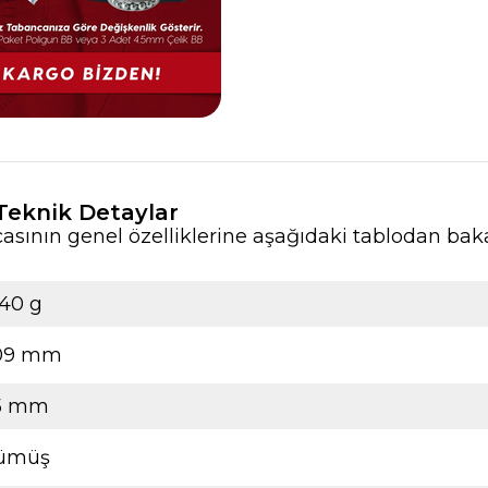
eknik Detaylar
nın genel özelliklerine aşağıdaki tablodan bakab
040 g
09 mm
15 mm
ümüş