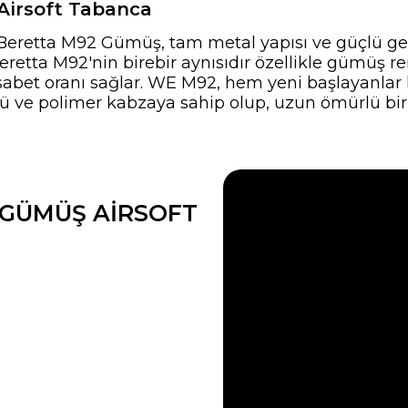
Airsoft Tabanca
Beretta M92 Gümüş, tam metal yapısı ve güçlü ger
retta M92'nin birebir aynısıdır özellikle gümüş ren
abet oranı sağlar. WE M92, hem yeni başlayanlar h
rgü ve polimer kabzaya sahip olup, uzun ömürlü b
 GÜMÜŞ AIRSOFT