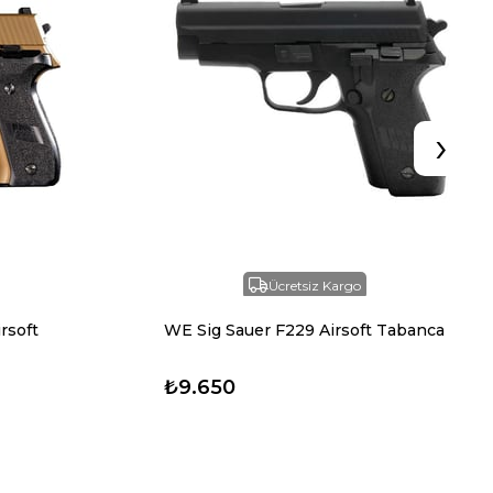
›
Ücretsiz Kargo
rsoft
WE Sig Sauer F229 Airsoft Tabanca
₺9.650