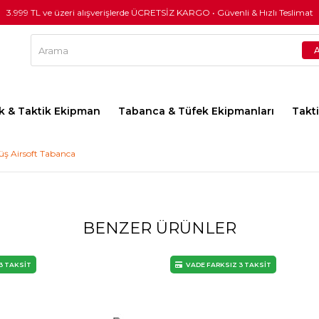
3.999 TL ve üzeri alışverişlerde ÜCRETSİZ KARGO • Güvenli & Hızlı Teslimat
lık & Taktik Ekipman
Tabanca & Tüfek Ekipmanları
Takt
ş Airsoft Tabanca
BENZER ÜRÜNLER
3 TAKSİT
VADE FARKSIZ 3 TAKSİT