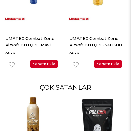
UMAREX Combat Zone
UMAREX Combat Zone
Airsoft BB 0,12G Mavi
Airsoft BB 0,12G Sarı 5000
5000 Adet
Adet
₺623
₺623
Sepete Ekle
Sepete Ekle
ÇOK SATANLAR