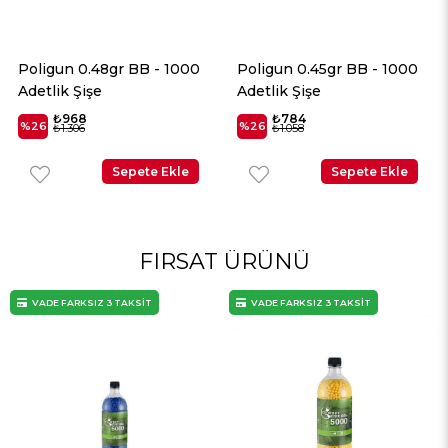
Poligun 0.48gr BB - 1000
Poligun 0.45gr BB - 1000
Adetlik Şişe
Adetlik Şişe
₺968
₺784
%26
%26
₺1.306
₺1.058
Sepete Ekle
Sepete Ekle
FIRSAT ÜRÜNÜ
VADE FARKSIZ 3 TAKSİT
VADE FARKSIZ 3 TAKSİT