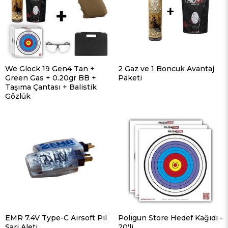
We Glock 19 Gen4 Tan +
2 Gaz ve 1 Boncuk Avantaj
Green Gas + 0.20gr BB +
Paketi
Taşıma Çantası + Balistik
Gözlük
EMR 7.4V Type-C Airsoft Pil
Poligun Store Hedef Kağıdı -
Şarj Aleti
20'li