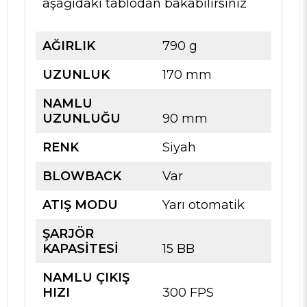
aşağıdaki tablodan bakabilirsiniz
AĞIRLIK
790 g
UZUNLUK
170 mm
NAMLU
UZUNLUĞU
90 mm
RENK
Siyah
BLOWBACK
Var
ATIŞ MODU
Yarı otomatik
ŞARJÖR
KAPASİTESİ
15 BB
NAMLU ÇIKIŞ
HIZI
300 FPS