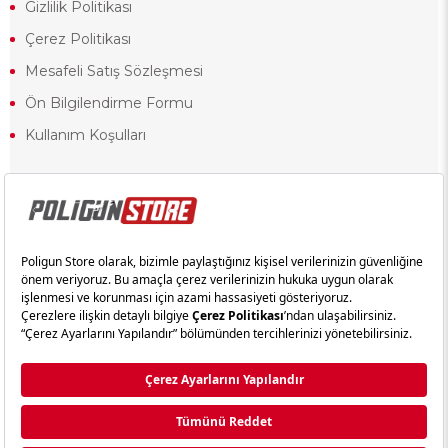
Gizlilik Politikası
Çerez Politikası
Mesafeli Satış Sözleşmesi
Ön Bilgilendirme Formu
Kullanım Koşulları
18 yaşından küçük olduğunuz halde siteye girerseniz ve mesafeli satış
sözleşmesinde yer alan hükümlere ters düşerseniz, yaşla ilgili
kısıtlamalardan dolayı oluşabilecek herhangi bir durumda doğacak yasal
sorumluluk ve yükümlülükler tamamen tarafınıza ait olacak ve cezai
yaptırıma tabi tutulabileceksiniz.
Yasa gereği 18 yaşından küçük olanların sitemizi görüntülemesi ve
alışveriş yapmaları yasaktır. Konuyla ilgili olarak site kullanım
sözleşmemimizi okuyabilirsiniz.
Copyright © poligunstore.com Tüm Hakları Saklıdır.
Ticimax
Tarafından Hazırlanmıştır.