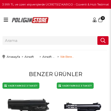
3.999 TL ve üzeri alışverişlerde ÜCRETSİZ KARGO • Güvenli & Hızlı Teslimat
0
Anasayfa
Airsoft
Airsoft Tabanca
We Beretta M92 Mini Siyah Airsoft Tabanca
BENZER ÜRÜNLER
VADE FARKSIZ 3 TAKSİT
VADE FARKSIZ 3 TAKSİT