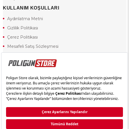
KULLANIM KOŞULLARI
Aydınlatma Metni
Gizlilik Politikası
Çerez Politikası
Mesafeli Satış Sözleşmesi
Ön Bilgilendirme Formu
Kullanım Koşulları
18 yaşından küçük olduğunuz halde siteye girerseniz ve mesafeli satış
sözleşmesinde yer alan hükümlere ters düşerseniz, yaşla ilgili
kısıtlamalardan dolayı oluşabilecek herhangi bir durumda doğacak yasal
sorumluluk ve yükümlülükler tamamen tarafınıza ait olacak ve cezai
yaptırıma tabi tutulabileceksiniz.
Yasa gereği 18 yaşından küçük olanların sitemizi görüntülemesi ve
alışveriş yapmaları yasaktır. Konuyla ilgili olarak site kullanım
sözleşmemimizi okuyabilirsiniz.
Copyright © poligunstore.com Tüm Hakları Saklıdır.