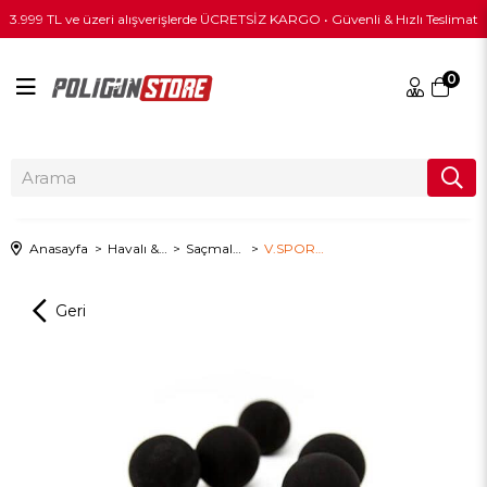
3.999 TL ve üzeri alışverişlerde ÜCRETSİZ KARGO • Güvenli & Hızlı Teslimat
0
Anasayfa
Havalı & PCP
Saçmalar ve Pelletler
V.SPORT 0,50 Cal Termoplastik Kauçuk Top 1/100