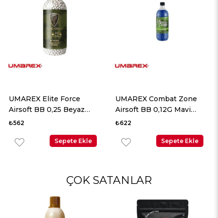
UMAREX Elite Force
UMAREX Combat Zone
Airsoft BB 0,25 Beyaz
Airsoft BB 0,12G Mavi
2700 Adet
5000 Adet
₺562
₺622
Sepete Ekle
Sepete Ekle
ÇOK SATANLAR