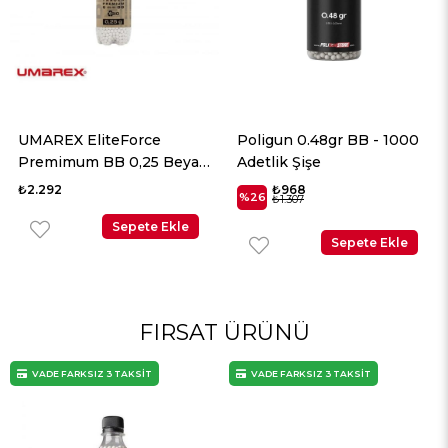
UMAREX EliteForce
Poligun 0.48gr BB - 1000
Premimum BB 0,25 Beyaz
Adetlik Şişe
2700 Adet
₺2.292
₺968
%26
₺1.307
Sepete Ekle
Sepete Ekle
FIRSAT ÜRÜNÜ
VADE FARKSIZ 3 TAKSİT
VADE FARKSIZ 3 TAKSİT