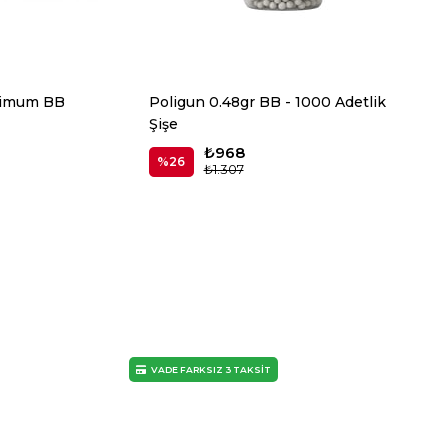
mimum BB
Poligun 0.48gr BB - 1000 Adetlik
Şişe
₺968
%26
₺1.307
VADE FARKSIZ 3 TAKSİT