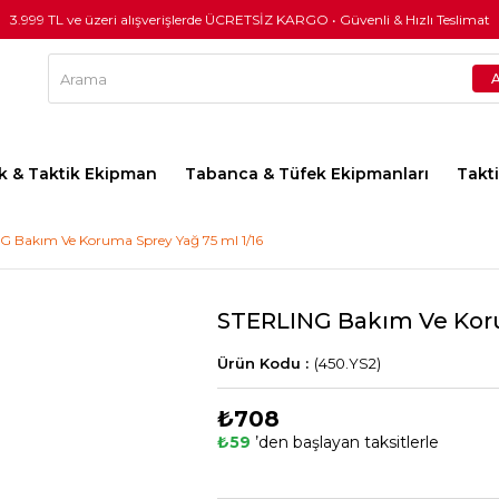
3.999 TL ve üzeri alışverişlerde ÜCRETSİZ KARGO • Güvenli & Hızlı Teslimat
lık & Taktik Ekipman
Tabanca & Tüfek Ekipmanları
Takt
G Bakım Ve Koruma Sprey Yağ 75 ml 1/16
STERLING Bakım Ve Koru
(450.YS2)
₺708
₺59
’den başlayan taksitlerle