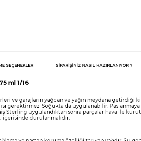
E SEÇENEKLERI
SIPARIŞINIZ NASIL HAZIRLANIYOR ?
5 ml 1/16
 yerleri ve garajların yağdan ve yağın meydana getirdiği k
sı gerektirmez. Soğukta da uygulanabilir. Paslanmaya ka
miş Sterling uygulandıktan sonra parçalar hava ile kuru
k. içerisinde durulanmalıdır.
h yağlama ve pastan koruma özelliği taşıyan yağdır. Su g