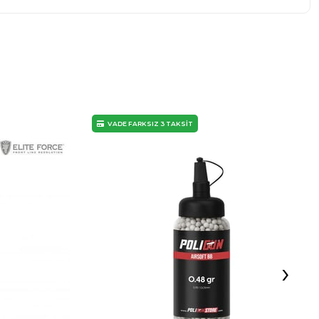
VADE FARKSIZ 3 TAKSİT
›