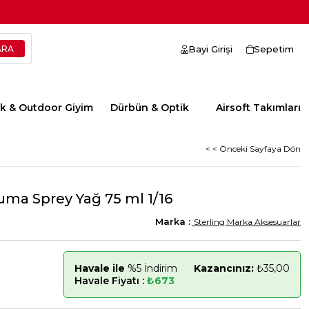
Bayi Girişi
Sepetim
ik & Outdoor Giyim
Dürbün & Optik
Airsoft Takımları
< < Önceki Sayfaya Dön
ma Sprey Yağ 75 ml 1/16
Sterling Marka Aksesuarlar
Havale ile
%5 İndirim
Kazancınız:
₺35,00
Havale Fiyatı :
₺673