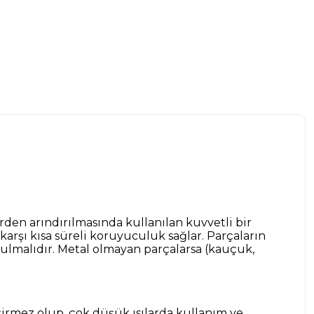
irden arındırılmasında kullanılan kuvvetli bir
rşı kısa süreli koruyuculuk sağlar. Parçaların
tulmalıdır. Metal olmayan parçalarsa (kauçuk,
eçirmez olup, çok düşük ısılarda kullanım ve