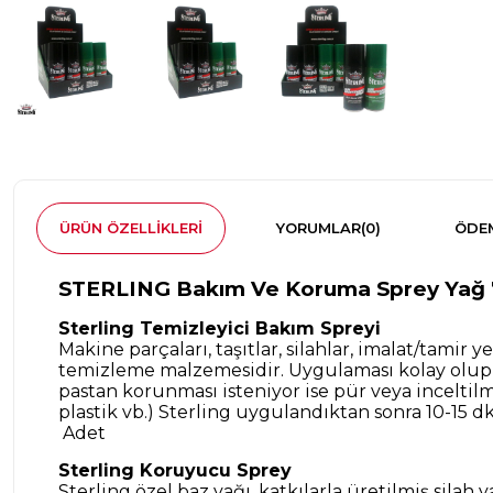
ÜRÜN ÖZELLIKLERI
YORUMLAR
(0)
ÖDEM
STERLING Bakım Ve Koruma Sprey Yağ 7
Sterling Temizleyici Bakım Spreyi
Makine parçaları, taşıtlar, silahlar, imalat/tamir
temizleme malzemesidir. Uygulaması kolay olup ı
pastan korunması isteniyor ise pür veya inceltil
plastik vb.) Sterling uygulandıktan sonra 10-15 d
Adet
Sterling Koruyucu Sprey
Sterling özel baz yağı, katkılarla üretilmiş sila