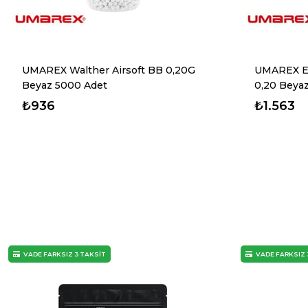
UMAREX Walther Airsoft BB 0,20G
UMAREX E
Beyaz 5000 Adet
0,20 Beya
₺936
₺1.563
VADE FARKSIZ 3 TAKSİT
VADE FARKSIZ 