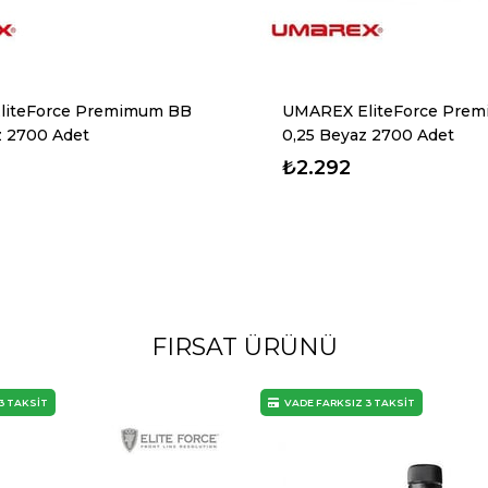
liteForce Premimum BB
UMAREX EliteForce Pre
z 2700 Adet
0,25 Beyaz 2700 Adet
₺2.292
FIRSAT ÜRÜNÜ
3 TAKSİT
VADE FARKSIZ 3 TAKSİT