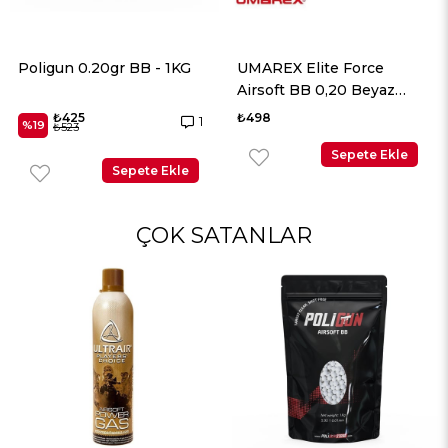
gr BB - 1KG
UMAREX Elite Force
UMAREX Elite
Airsoft BB 0,20 Beyaz
Airsoft BB 0,
2700 Adet
2700 Adet
₺498
₺563
1
Sepete Ekle
Sepete Ekle
ÇOK SATANLAR