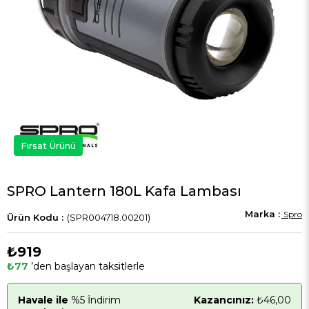
Fırsat Ürünü
SPRO Lantern 180L Kafa Lambası
Spro
(SPR004718.00201)
₺919
₺77
’den başlayan taksitlerle
Havale ile
%5 İndirim
Kazancınız:
₺46,00