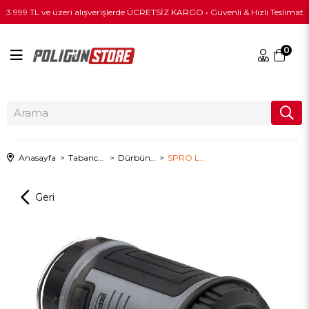
3.999 TL ve üzeri alışverişlerde ÜCRETSİZ KARGO • Güvenli & Hızlı Teslimat
0
Anasayfa
Tabanca & Tüfek Ekipmanları
Dürbün & Red Dot & Fener
SPRO Lantern 180L Kafa Lambası