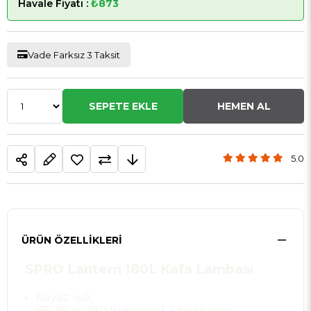
Havale Fiyatı :
₺873
Vade Farksız 3 Taksit
5.0
ÜRÜN ÖZELLIKLERI
SPRO Lantern 180L Kafa Lambası
Beyaz ışık,
(65-95 ve 180 lümenlik) 3 farklı ayar,