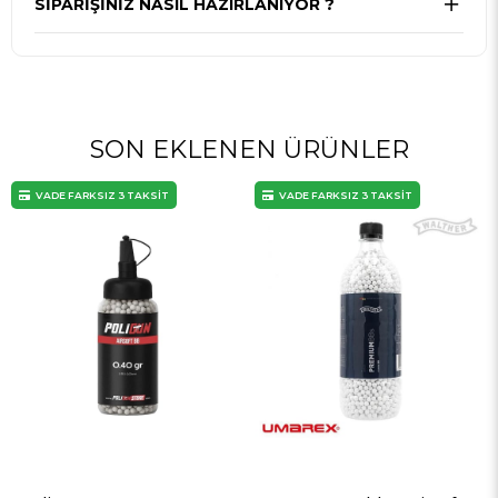
SIPARIŞINIZ NASIL HAZIRLANIYOR ?
SON EKLENEN ÜRÜNLER
İT
VADE FARKSIZ 3 TAKSİT
VADE FARKSIZ 3 TAKSİ