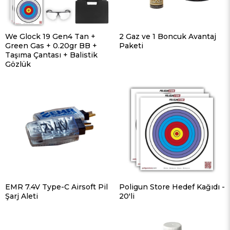
We Glock 19 Gen4 Tan +
2 Gaz ve 1 Boncuk Avantaj
Green Gas + 0.20gr BB +
Paketi
Taşıma Çantası + Balistik
Gözlük
EMR 7.4V Type-C Airsoft Pil
Poligun Store Hedef Kağıdı -
Şarj Aleti
20'li