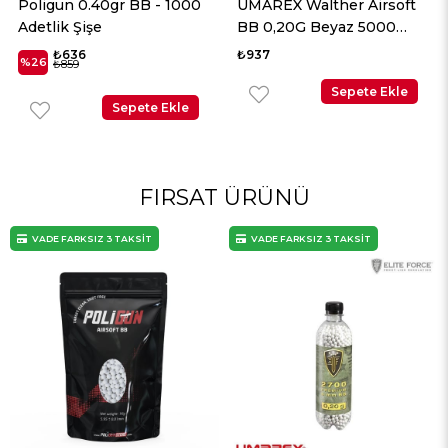
B - 1000
UMAREX Walther Airsoft
UMAREX EliteFor
BB 0,20G Beyaz 5000
Premimum BB 0,2
Adet
2700 Adet
₺937
₺1.565
Sepete Ekle
Sepet
te Ekle
FIRSAT ÜRÜNÜ
3 TAKSİT
VADE FARKSIZ 3 TAKSİT
VADE FARKSIZ 3 