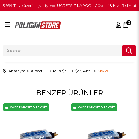
3.999 TL ve üzeri alışverişlerde ÜCRETSİZ KARGO • Güvenli & Hızlı Teslimat
0
Anasayfa
Airsoft
Pil & Şarj Aleti
Şarj Aleti
SkyRC e3 2S-3S LiPo Pil Şarj Cihazı
BENZER ÜRÜNLER
VADE FARKSIZ 3 TAKSİT
VADE FARKSIZ 3 TAKSİT