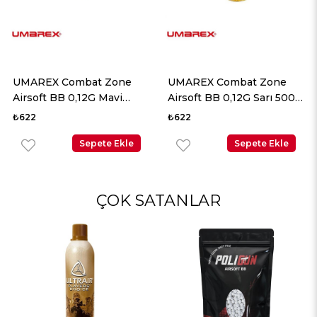
at Zone
UMAREX Combat Zone
Poligun 0.20gr 
2G Mavi
Airsoft BB 0,12G Sarı 5000
Adet
₺622
₺426
%19
₺523
pete Ekle
Sepete Ekle
Sep
ÇOK SATANLAR