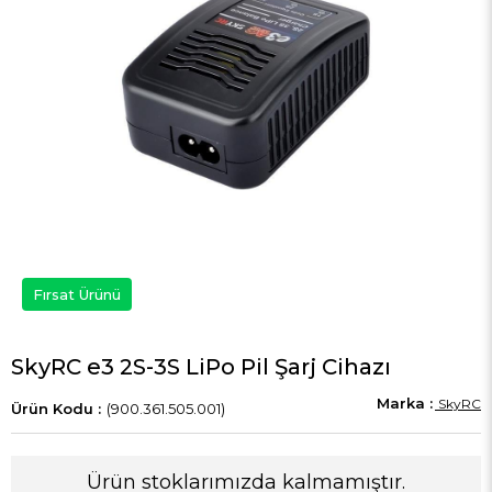
Fırsat Ürünü
SkyRC e3 2S-3S LiPo Pil Şarj Cihazı
SkyRC
(900.361.505.001)
Ürün stoklarımızda kalmamıştır.