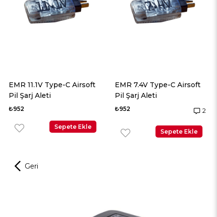
rsoft
EMR 7.4V Type-C Airsoft
EMR 11.1V Type-C Airs
Pil Şarj Aleti
Pil Şarj Aleti
₺952
₺952
2
Ekle
Sepete Ek
Sepete Ekle