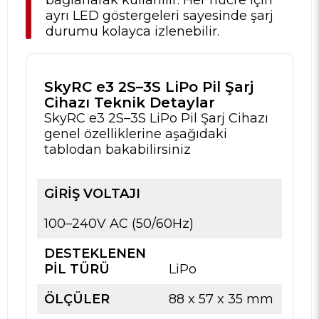
ayrı LED göstergeleri sayesinde şarj
durumu kolayca izlenebilir.
SkyRC e3 2S–3S LiPo Pil Şarj
Cihazı Teknik Detaylar
SkyRC e3 2S–3S LiPo Pil Şarj Cihazı
genel özelliklerine aşağıdaki
tablodan bakabilirsiniz
GIRIŞ VOLTAJI
100–240V AC (50/60Hz)
DESTEKLENEN
PIL TÜRÜ
LiPo
ÖLÇÜLER
88 x 57 x 35 mm