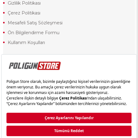
Gizlilik Politikası
Çerez Politikası
Mesafeli Satış Sözleşmesi
Ön Bilgilendirme Formu
Kullanım Koşulları
18 yaşından küçük olduğunuz halde siteye girerseniz ve mesafeli satış
sözleşmesinde yer alan hükümlere ters düşerseniz, yaşla ilgili
kısıtlamalardan dolayı oluşabilecek herhangi bir durumda doğacak yasal
sorumluluk ve yükümlülükler tamamen tarafınıza ait olacak ve cezai
yaptırıma tabi tutulabileceksiniz.
Yasa gereği 18 yaşından küçük olanların sitemizi görüntülemesi ve
alışveriş yapmaları yasaktır. Konuyla ilgili olarak site kullanım
sözleşmemimizi okuyabilirsiniz.
Copyright © poligunstore.com Tüm Hakları Saklıdır.
Ticimax
Tarafından Hazırlanmıştır.