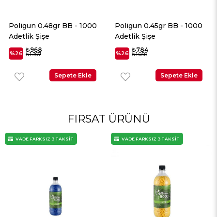
BB - 1000
Poligun 0.45gr BB - 1000
Poligun 0.40gr B
Adetlik Şişe
Adetlik Şişe
₺784
₺637
%26
%26
₺1.058
₺859
ete Ekle
Sepete Ekle
Sepe
FIRSAT ÜRÜNÜ
AKSİT
VADE FARKSIZ 3 TAKSİT
VADE FARKSIZ 3 TAK