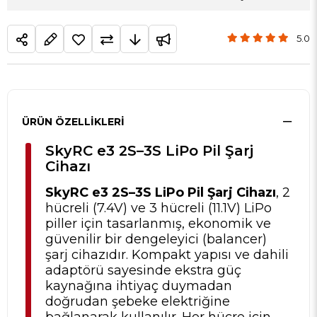
5.0
ÜRÜN ÖZELLIKLERI
SkyRC e3 2S–3S LiPo Pil Şarj
Cihazı
SkyRC e3 2S–3S LiPo Pil Şarj Cihazı
, 2
hücreli (7.4V) ve 3 hücreli (11.1V) LiPo
piller için tasarlanmış, ekonomik ve
güvenilir bir dengeleyici (balancer)
şarj cihazıdır. Kompakt yapısı ve dahili
adaptörü sayesinde ekstra güç
kaynağına ihtiyaç duymadan
doğrudan şebeke elektriğine
bağlanarak kullanılır. Her hücre için