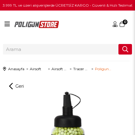
3.999 TL ve üzeri alışverişlerde ÜCRETSİZ KARGO • Güvenli & Hızlı Teslimat
0
Anasayfa
Airsoft
Airsoft BB
Tracer BB
Poligun 0.28gr Tracer BB - 2000 Adetlik Şişe