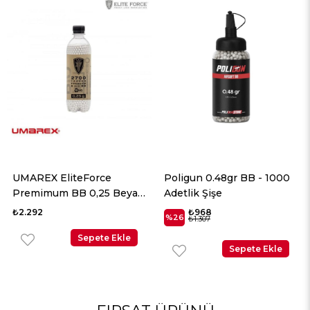
UMAREX EliteForce
Poligun 0.48gr BB - 1000
Premimum BB 0,25 Beyaz
Adetlik Şişe
2700 Adet
₺2.292
₺968
%26
₺1.307
Sepete Ekle
Sepete Ekle