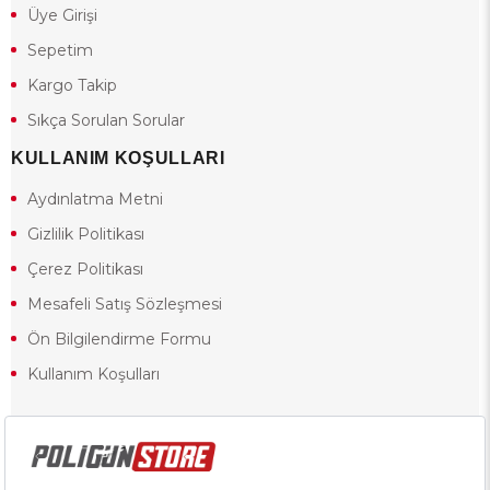
Üye Girişi
Sepetim
Kargo Takip
Sıkça Sorulan Sorular
KULLANIM KOŞULLARI
Aydınlatma Metni
Gizlilik Politikası
Çerez Politikası
Mesafeli Satış Sözleşmesi
Ön Bilgilendirme Formu
Kullanım Koşulları
18 yaşından küçük olduğunuz halde siteye girerseniz ve mesafeli satış
sözleşmesinde yer alan hükümlere ters düşerseniz, yaşla ilgili
kısıtlamalardan dolayı oluşabilecek herhangi bir durumda doğacak yasal
sorumluluk ve yükümlülükler tamamen tarafınıza ait olacak ve cezai
yaptırıma tabi tutulabileceksiniz.