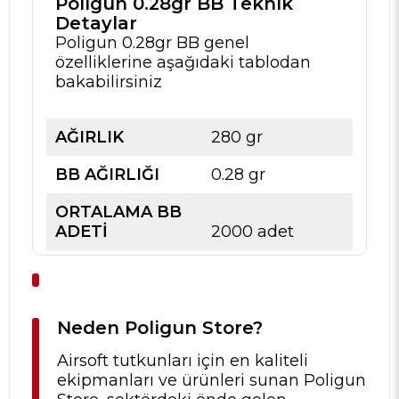
Poligun 0.28gr BB Teknik
Detaylar
Poligun 0.28gr BB genel
özelliklerine aşağıdaki tablodan
bakabilirsiniz
AĞIRLIK
280 gr
BB AĞIRLIĞI
0.28 gr
ORTALAMA BB
ADETİ
2000 adet
Neden Poligun Store?
Airsoft tutkunları için en kaliteli
ekipmanları ve ürünleri sunan Poligun