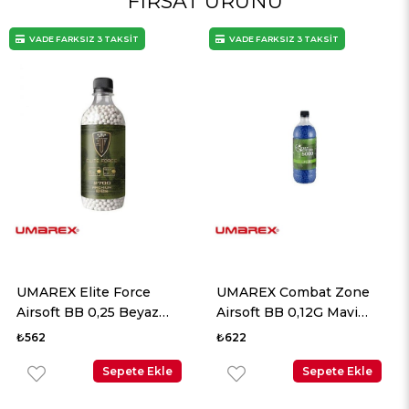
FIRSAT ÜRÜNÜ
VADE FARKSIZ 3 TAKSİT
VADE FARKSIZ 3 TAKSİT
UMAREX Elite Force
UMAREX Combat Zone
Airsoft BB 0,25 Beyaz
Airsoft BB 0,12G Mavi
2700 Adet
5000 Adet
₺562
₺622
Sepete Ekle
Sepete Ekle