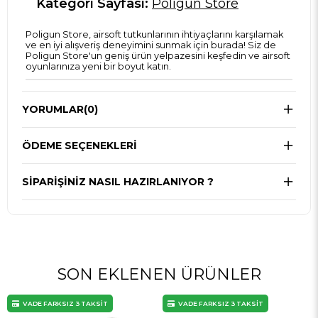
Kategori Sayfası:
Poligun Store
Poligun Store, airsoft tutkunlarının ihtiyaçlarını karşılamak
ve en iyi alışveriş deneyimini sunmak için burada! Siz de
Poligun Store'un geniş ürün yelpazesini keşfedin ve airsoft
oyunlarınıza yeni bir boyut katın.
YORUMLAR
(0)
ÖDEME SEÇENEKLERI
SIPARIŞINIZ NASIL HAZIRLANIYOR ?
SON EKLENEN ÜRÜNLER
VADE FARKSIZ 3 TAKSİT
VADE FARKSIZ 3 TAKSİT