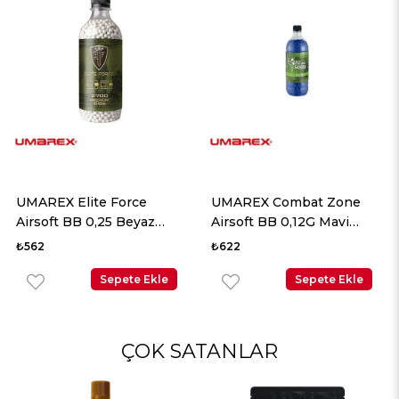
UMAREX Elite Force
UMAREX Combat Zone
Airsoft BB 0,25 Beyaz
Airsoft BB 0,12G Mavi
2700 Adet
5000 Adet
₺562
₺622
Sepete Ekle
Sepete Ekle
ÇOK SATANLAR