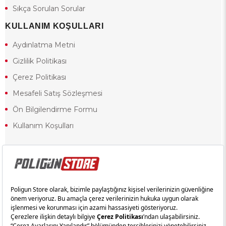
Sıkça Sorulan Sorular
KULLANIM KOŞULLARI
Aydınlatma Metni
Gizlilik Politikası
Çerez Politikası
Mesafeli Satış Sözleşmesi
Ön Bilgilendirme Formu
Kullanım Koşulları
18 yaşından küçük olduğunuz halde siteye girerseniz ve mesafeli satış
sözleşmesinde yer alan hükümlere ters düşerseniz, yaşla ilgili
kısıtlamalardan dolayı oluşabilecek herhangi bir durumda doğacak yasal
sorumluluk ve yükümlülükler tamamen tarafınıza ait olacak ve cezai
yaptırıma tabi tutulabileceksiniz.
Yasa gereği 18 yaşından küçük olanların sitemizi görüntülemesi ve
alışveriş yapmaları yasaktır. Konuyla ilgili olarak site kullanım
sözleşmemimizi okuyabilirsiniz.