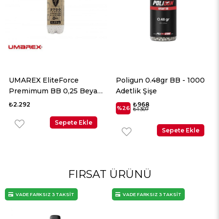
UMAREX EliteForce
Poligun 0.48gr BB - 1000
Premimum BB 0,25 Beyaz
Adetlik Şişe
2700 Adet
₺2.292
₺968
%26
₺1.307
Sepete Ekle
Sepete Ekle
FIRSAT ÜRÜNÜ
VADE FARKSIZ 3 TAKSİT
VADE FARKSIZ 3 TAKSİT