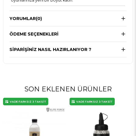
oyunlarınıza yeni bir boyut katın.
YORUMLAR
(0)
ÖDEME SEÇENEKLERI
SIPARIŞINIZ NASIL HAZIRLANIYOR ?
SON EKLENEN ÜRÜNLER
VADE FARKSIZ 3 TAKSİT
VADE FARKSIZ 3 TAKSİT