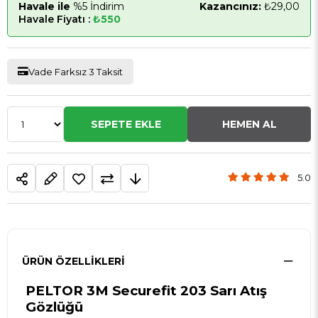
Havale ile
%5 İndirim
Kazancınız:
₺29,00
Havale Fiyatı :
₺550
Vade Farksız 3 Taksit
5.0
ÜRÜN ÖZELLIKLERI
PELTOR 3M Securefit 203 Sarı Atış
Gözlüğü